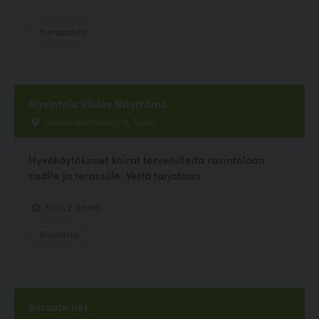
Koirapuisto
Ravintola Viides Näyttämö
Itäinen Rantakatu 14, Turku
Hyväkäytöksiset koirat tervetulleita ravintolaan
sisälle ja terassille. Vettä tarjotaan.
5.00, 2 ääntä
Ravintola
Varuste.net