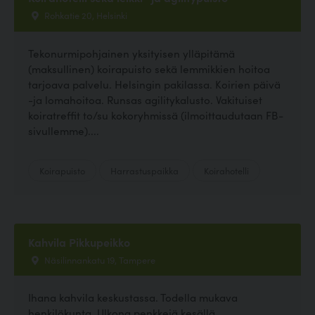
Rohkatie 20, Helsinki
Tekonurmipohjainen yksityisen ylläpitämä
(maksullinen) koirapuisto sekä lemmikkien hoitoa
tarjoava palvelu. Helsingin pakilassa. Koirien päivä
-ja lomahoitoa. Runsas agilitykalusto. Vakituiset
koiratreffit to/su kokoryhmissä (ilmoittaudutaan FB-
sivullemme)....
Koirapuisto
Harrastuspaikka
Koirahotelli
Kahvila Pikkupeikko
Näsilinnankatu 19, Tampere
Ihana kahvila keskustassa. Todella mukava
henkilökunta. Ulkona penkkejä kesällä.