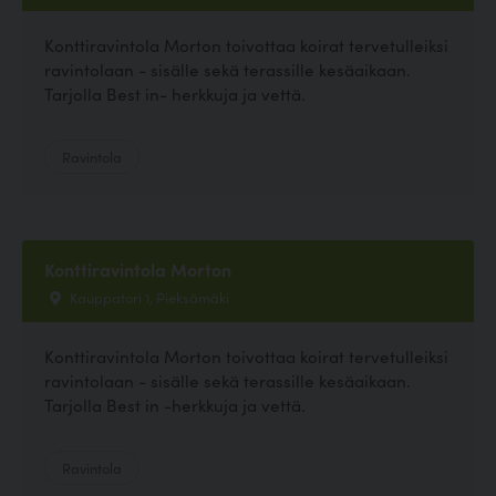
Konttiravintola Morton toivottaa koirat tervetulleiksi
ravintolaan - sisälle sekä terassille kesäaikaan.
Tarjolla Best in- herkkuja ja vettä.
Ravintola
Konttiravintola Morton
Kauppatori 1, Pieksämäki
Konttiravintola Morton toivottaa koirat tervetulleiksi
ravintolaan - sisälle sekä terassille kesäaikaan.
Tarjolla Best in -herkkuja ja vettä.
Ravintola