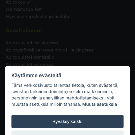
Koirakoulut
Harrastuspaikat
Hyvinvointipalvelut ja hoitolat
Suosituimmat
Koirapuistot Helsingissä
Koiraystävälliset ravaintolat Helsingissä
Koirapuistot Vantaalla
Koirapuistot Espoossa
Koirapuistot Turussa
Käytämme evästeitä
Eläinlääkäri Helsingissä
Koirapuistot Tampereella
Tämä verkkosivusto tallentaa tietoja, kuten evästeitä,
sivuston tärkeiden toimintojen sekä markkinoinnin,
personoinnin ja analytiikan mahdollistamiseksi. Voit
Linkit
muuttaa asetuksia milloin tahansa.
Muuta asetuksia
Hyväksy kaikki