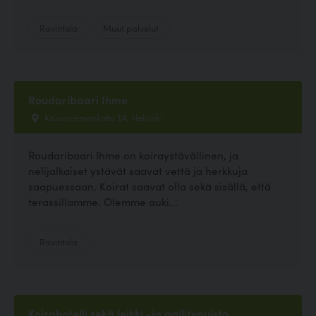
Ravintola
Muut palvelut
Roudaribaari Ihme
Kaisaniemenkatu 3A, Helsinki
Roudaribaari Ihme on koiraystävällinen, ja
nelijalkaiset ystävät saavat vettä ja herkkuja
saapuessaan. Koirat saavat olla sekä sisällä, että
terassillamme. Olemme auki...
Ravintola
Koirahotelli sekä leikki -ja agilitypuisto