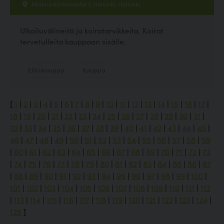
Malminkartanontie 1, Helsinki, Helsinki
Ulkoiluvälineitä ja koiratarvikkeita. Koirat
tervetulleita kauppaan sisälle.
Eläinkauppa
Kauppa
[
1
|
2
|
3
|
4
|
5
|
6
|
7
|
8
|
9
|
10
|
11
|
12
|
13
|
14
|
15
|
16
|
17
|
18
|
19
|
20
|
21
|
22
|
23
|
24
|
25
|
26
|
27
|
28
|
29
|
30
|
31
|
32
|
33
|
34
|
35
|
36
|
37
|
38
|
39
|
40
|
41
|
42
|
43
|
44
|
45
|
46
|
47
|
48
|
49
|
50
|
51
|
52
|
53
|
54
|
55
|
56
|
57
|
58
|
59
|
60
|
61
|
62
|
63
|
64
|
65
|
66
|
67
|
68
|
69
|
70
|
71
|
72
|
73
|
74
|
75
|
76
|
77
|
78
|
79
|
80
|
81
|
82
|
83
|
84
|
85
|
86
|
87
|
88
|
89
|
90
|
91
|
92
|
93
|
94
|
95
|
96
|
97
|
98
|
99
|
100
|
101
|
102
|
103
|
104
|
105
|
106
|
107
|
108
|
109
|
110
|
111
|
112
|
113
|
114
|
115
|
116
|
117
|
118
|
119
|
120
|
121
|
122
|
123
|
124
|
125
]