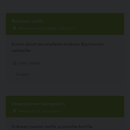
Bauhaus Lahti
Simolanmutka 5, 15680 Lahti, Lahti
Koirat olivat tervetulleita mukaan Bauhausiin
ostoksille.
5.00, 1 ääntä
Kauppa
Haapajärven koirapuisto
Venlankatu 12, Haapajärvi
Erikseen puolet isoille ja pienille koirille.