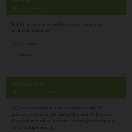
Fat Bulls
Eerikinkatu 8, Turku
Koirat tervetulleita sisälle. Hyvää ruokaa ja
loistavaa palvelua
1 kommenttia
Ravintola
GG Bar & Cafe
Pormestarinkatu 14, Porvoo
GG on Porvoossa sijaitseva rento ja leikkisä
pelibaari/kahvila. GG:stä löydät mm. PC koneita,
Playstation nurkan, arcade-koneen ja retropelejä,
sekä lautapelejä... Ja...