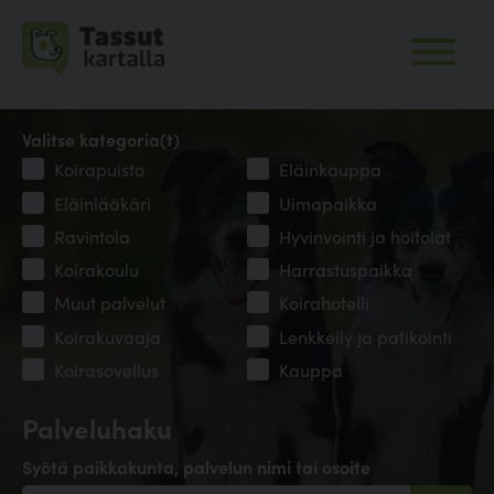
Valitse kategoria(t)
Koirapuisto
Eläinkauppa
Eläinlääkäri
Uimapaikka
Ravintola
Hyvinvointi ja hoitolat
Koirakoulu
Harrastuspaikka
Muut palvelut
Koirahotelli
Koirakuvaaja
Lenkkeily ja patikointi
Koirasovellus
Kauppa
Palveluhaku
Syötä paikkakunta, palvelun nimi tai osoite