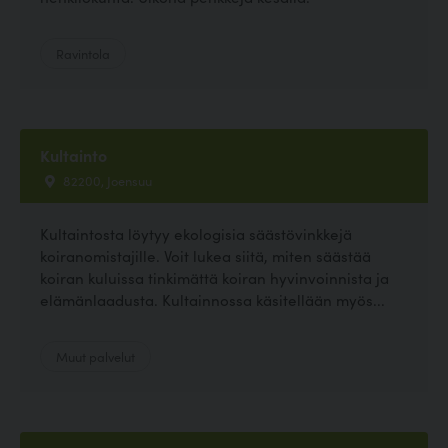
Ravintola
Kultainto
82200, Joensuu
Kultaintosta löytyy ekologisia säästövinkkejä
koiranomistajille. Voit lukea siitä, miten säästää
koiran kuluissa tinkimättä koiran hyvinvoinnista ja
elämänlaadusta. Kultainnossa käsitellään myös...
Muut palvelut