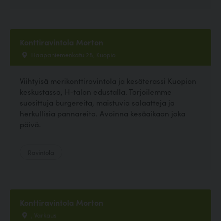
Konttiravintola Morton
Haapaniemenkatu 28, Kuopio
Viihtyisä merikonttiravintola ja kesäterassi Kuopion
keskustassa, H-talon edustalla. Tarjoilemme
suosittuja burgereita, maistuvia salaatteja ja
herkullisia pannareita. Avoinna kesäaikaan joka
päivä.
Ravintola
Konttiravintola Morton
, Varkaus