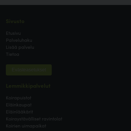
Sivusto
Etusivu
Palveluhaku
Lisää palvelu
Tietoa
Evästeasetukset
Lemmikkipalvelut
Koirapuistot
Eläinkaupat
Eläinlääkärit
Koiraystävälliset ravintolat
Koirien uimapaikat