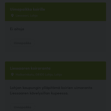
Uimapaikka koirille
Liessaari, Lohja
Ei aitoja
Uimapaikka
Liessaaren koiraranta
Haikarinkatu, 08100 Lohja, Lohja
Lohjan kaupungin ylläpitämä koirien uimaranta
Liessaaren kävelysillan kupeessa.
Uimapaikka