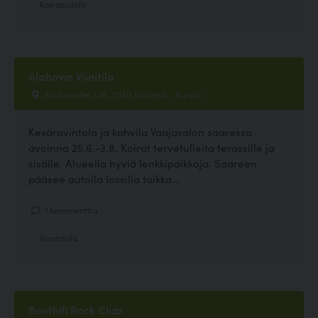
Koirapuisto
Alahovin Viinitila
Alahovintie 236, 71130 Kortejoki , Kuopio
Kesäravintola ja kahvila Vaajasalon saaressa
avoinna 25.6.-3.8. Koirat tervetulleita terassille ja
sisälle. Alueella hyviä lenkkipaikkoja. Saareen
pääsee autolla lossilla taikka...
1 kommenttia
Ravintola
Boothill Rock Club