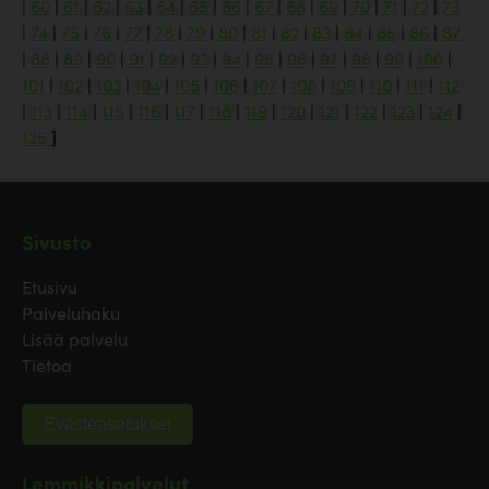
|
60
|
61
|
62
|
63
|
64
|
65
|
66
|
67
|
68
|
69
|
70
|
71
|
72
|
73
|
74
|
75
|
76
|
77
|
78
|
79
|
80
|
81
|
82
|
83
|
84
|
85
|
86
|
87
|
88
|
89
|
90
|
91
|
92
|
93
|
94
|
95
|
96
|
97
|
98
|
99
|
100
|
101
|
102
|
103
|
104
|
105
|
106
|
107
|
108
|
109
|
110
|
111
|
112
|
113
|
114
|
115
|
116
|
117
|
118
|
119
|
120
|
121
|
122
|
123
|
124
|
125
]
Sivusto
Etusivu
Palveluhaku
Lisää palvelu
Tietoa
Evästeasetukset
Lemmikkipalvelut