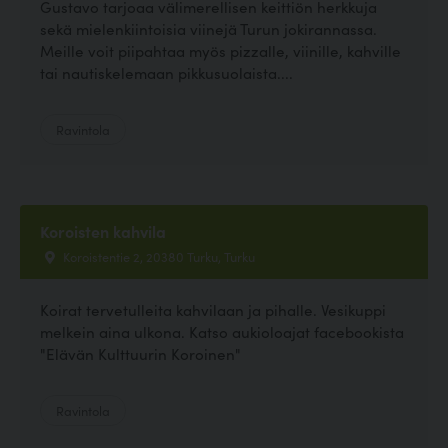
Gustavo tarjoaa välimerellisen keittiön herkkuja
sekä mielenkiintoisia viinejä Turun jokirannassa.
Meille voit piipahtaa myös pizzalle, viinille, kahville
tai nautiskelemaan pikkusuolaista....
Ravintola
Koroisten kahvila
Koroistentie 2, 20380 Turku, Turku
Koirat tervetulleita kahvilaan ja pihalle. Vesikuppi
melkein aina ulkona. Katso aukioloajat facebookista
"Elävän Kulttuurin Koroinen"
Ravintola