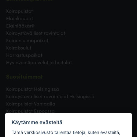
Koirapuistot
Eläinkaupat
Eläinlääkärit
Koiraystävälliset ravintolat
Koirien uimapaikat
Koirakoulut
Harrastuspaikat
Hyvinvointipalvelut ja hoitolat
Suosituimmat
Koirapuistot Helsingissä
Koiraystävälliset ravaintolat Helsingissä
Koirapuistot Vantaalla
Koirapuistot Espoossa
Koirapuistot Turussa
Käytämme evästeitä
Eläinlääkäri Helsingissä
Koirapuistot Tampereella
Tämä verkkosivusto tallentaa tietoja, kuten evästeitä,