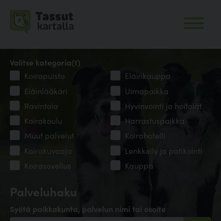
Valitse kategoria(t)
Koirapuisto
Eläinkauppa
Eläinlääkäri
Uimapaikka
Ravintola
Hyvinvointi ja hoitolat
Koirakoulu
Harrastuspaikka
Muut palvelut
Koirahotelli
Koirakuvaaja
Lenkkeily ja patikointi
Koirasovellus
Kauppa
Palveluhaku
Syötä paikkakunta, palvelun nimi tai osoite