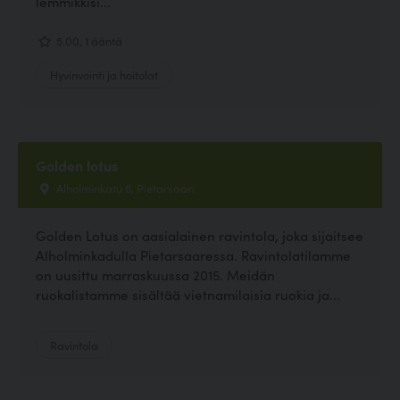
lemmikkisi...
5.00, 1 ääntä
Hyvinvointi ja hoitolat
Golden lotus
Alholminkatu 6, Pietarsaari
Golden Lotus on aasialainen ravintola, joka sijaitsee
Alholminkadulla Pietarsaaressa. Ravintolatilamme
on uusittu marraskuussa 2015. Meidän
ruokalistamme sisältää vietnamilaisia ruokia ja...
Ravintola