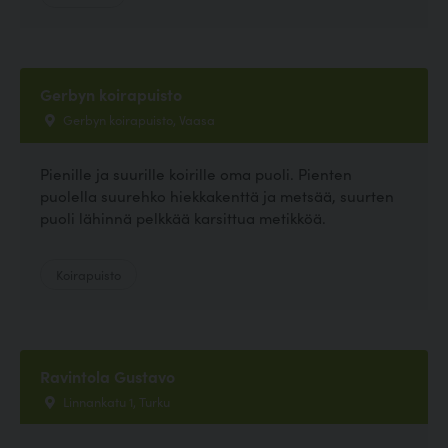
Gerbyn koirapuisto
Gerbyn koirapuisto, Vaasa
Pienille ja suurille koirille oma puoli. Pienten
puolella suurehko hiekkakenttä ja metsää, suurten
puoli lähinnä pelkkää karsittua metikköä.
Koirapuisto
Ravintola Gustavo
Linnankatu 1, Turku