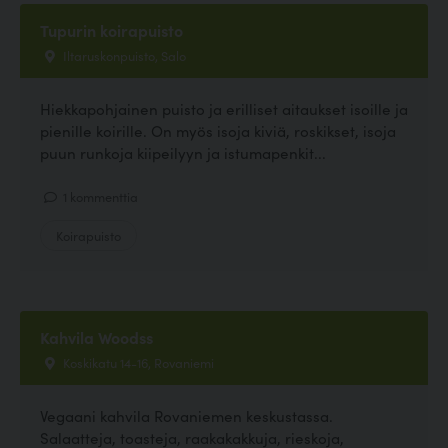
Tupurin koirapuisto
Iltaruskonpuisto, Salo
Hiekkapohjainen puisto ja erilliset aitaukset isoille ja
pienille koirille. On myös isoja kiviä, roskikset, isoja
puun runkoja kiipeilyyn ja istumapenkit...
1 kommenttia
Koirapuisto
Kahvila Woodss
Koskikatu 14-16, Rovaniemi
Vegaani kahvila Rovaniemen keskustassa.
Salaatteja, toasteja, raakakakkuja, rieskoja,