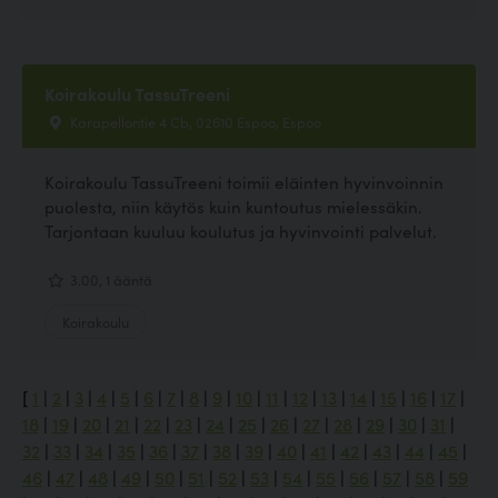
Koirakoulu TassuTreeni
Karapellontie 4 Cb, 02610 Espoo, Espoo
Koirakoulu TassuTreeni toimii eläinten hyvinvoinnin
puolesta, niin käytös kuin kuntoutus mielessäkin.
Tarjontaan kuuluu koulutus ja hyvinvointi palvelut.
3.00, 1 ääntä
Koirakoulu
[
1
|
2
|
3
|
4
|
5
|
6
|
7
|
8
|
9
|
10
|
11
|
12
|
13
|
14
|
15
|
16
|
17
|
18
|
19
|
20
|
21
|
22
|
23
|
24
|
25
|
26
|
27
|
28
|
29
|
30
|
31
|
32
|
33
|
34
|
35
|
36
|
37
|
38
|
39
|
40
|
41
|
42
|
43
|
44
|
45
|
46
|
47
|
48
|
49
|
50
|
51
|
52
|
53
|
54
|
55
|
56
|
57
|
58
|
59