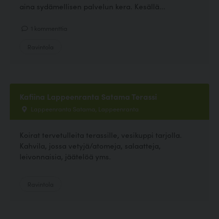
aina sydämellisen palvelun kera. Kesällä...
1 kommenttia
Ravintola
Kafiina Lappeenranta Satama Terassi
Lappeenranta Satama, Lappeenranta
Koirat tervetulleita terassille, vesikuppi tarjolla.
Kahvila, jossa vetyjä/atomeja, salaatteja,
leivonnaisia, jäätelöä yms.
Ravintola