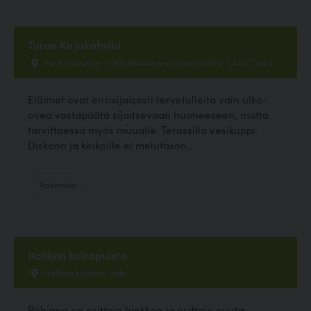
Turun Kirjakahvila
Vanha Suurtori 3 (Brinkkalan sisäpiha) 20500 Turku, Turku
Eläimet ovat ensisijaisesti tervetulleita vain ulko-
ovea vastapäätä sijaitsevaan huoneeseen, mutta
tarvittaessa myös muualle. Terassilla vesikuppi.
Diskoon ja keikoille ei melutason...
Ravintola
Halikon koirapuisto
Halikon kirjasto, Salo
Pohjana on osittain hiekkaa ja osittain puuta.