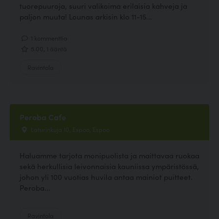
tuorepuuroja, suuri valikoima erilaisia kahveja ja
paljon muuta! Lounas arkisin klo 11-15...
1 kommenttia
5.00, 1 ääntä
Ravintola
Peroba Cafe
Laturinkuja 10, Espoo, Espoo
Haluamme tarjota monipuolista ja maittavaa ruokaa
sekä herkullisia leivonnaisia kauniissa ympäristössä,
johon yli 100 vuotias huvila antaa mainiot puitteet.
Peroba...
Ravintola