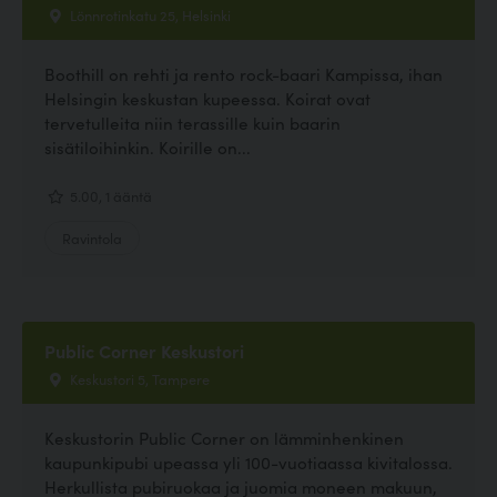
Lönnrotinkatu 25, Helsinki
Boothill on rehti ja rento rock-baari Kampissa, ihan
Helsingin keskustan kupeessa. Koirat ovat
tervetulleita niin terassille kuin baarin
sisätiloihinkin. Koirille on...
5.00, 1 ääntä
Ravintola
Public Corner Keskustori
Keskustori 5, Tampere
Keskustorin Public Corner on lämminhenkinen
kaupunkipubi upeassa yli 100-vuotiaassa kivitalossa.
Herkullista pubiruokaa ja juomia moneen makuun,