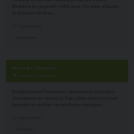
Roskiksia on ja penkit, millä istua. On kaksi aitausta
ja toisessa niistä on...
1 kommenttia
Koirapuisto
Moe's Bar Tampere
Koskikatu 5, Tampere
Koskipuistossa Tampereen keskustassa Scandicin
yhteydessä iso terassi ja Pubi johon koirat ja muut
lemmikit on erittäin tervetulleita omistajan...
1 kommenttia
Ravintola