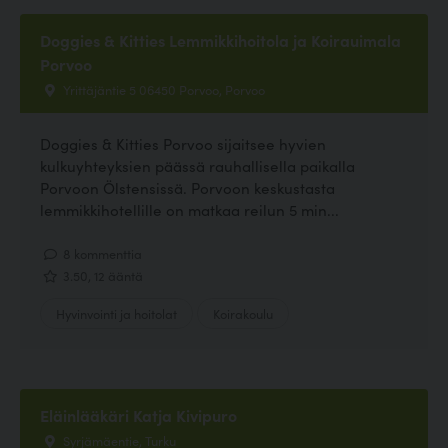
Doggies & Kitties Lemmikkihoitola ja Koirauimala
Porvoo
Yrittäjäntie 5 06450 Porvoo, Porvoo
Doggies & Kitties Porvoo sijaitsee hyvien
kulkuyhteyksien päässä rauhallisella paikalla
Porvoon Ölstensissä. Porvoon keskustasta
lemmikkihotellille on matkaa reilun 5 min...
8 kommenttia
3.50, 12 ääntä
Hyvinvointi ja hoitolat
Koirakoulu
Eläinlääkäri Katja Kivipuro
Syrjämäentie, Turku