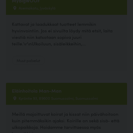
MyBigWOOF
Asemakatu, Jyväskylä
Kattavat ja laadukkaat tuotteet lemmikin
hyvinvointiin. Jos ei sivuilta löydy mitä etsit, laita
viestiä niin katsotaan sopiva juuri
teille.\r\nUlkoiluun, sisäleikkeihin,...
Muut palvelut
Eläinhoitola Man-Man
Kyröntie 93, 89600 Suomussalmi, Suomussalmi
Meillä majoittuvat koirat ja kissat niin päivähoitoon
kuin pitemmäksikin ajaksi. Koirille on sekä sisä- että
ulkopaikkoja. Hoidamme tarvittaessa myös