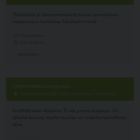
Yksilöllistä ja lämminhenkistä hoitoa lemmikillesi
maaseudun rauhassa. Edulliset hinnat.
2 kommenttia
3.00, 4 ääntä
Eläinlääkäri
Taalintehdas koirapuisto
Taalintehtaantie 638, 25900 Kemiönsaari, Kemiönsaari
Sisältää kaksi aitausta. Ei ole juoma kuppeja. On
lähellä koulua, mutta muuten on todella rauhallinen
alue.