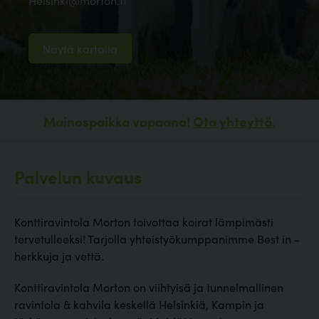
Helsinki@morton.fi
Näytä kartalla
Mainospaikka vapaana!
Ota yhteyttä.
Palvelun kuvaus
Konttiravintola Morton toivottaa koirat lämpimästi
tervetulleeksi! Tarjolla yhteistyökumppanimme Best in -
herkkuja ja vettä.
Konttiravintola Morton on viihtyisä ja tunnelmallinen
ravintola & kahvila keskellä Helsinkiä, Kampin ja