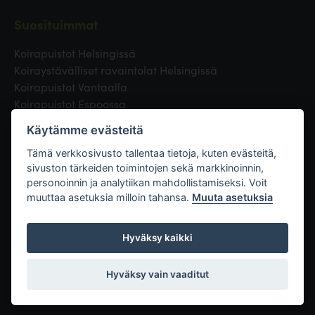
Suosituimmat
Koirapuistot Helsingissä
Koiraystävälliset ravaintolat Helsingissä
Koirapuistot Vantaalla
Koirapuistot Espoossa
Koirapuistot Turussa
Käytämme evästeitä
Eläinlääkäri Helsingissä
Koirapuistot Tampereella
Tämä verkkosivusto tallentaa tietoja, kuten evästeitä,
sivuston tärkeiden toimintojen sekä markkinoinnin,
personoinnin ja analytiikan mahdollistamiseksi. Voit
Linkit
muuttaa asetuksia milloin tahansa.
Muuta asetuksia
Hyväksy kaikki
Hyväksy vain vaaditut