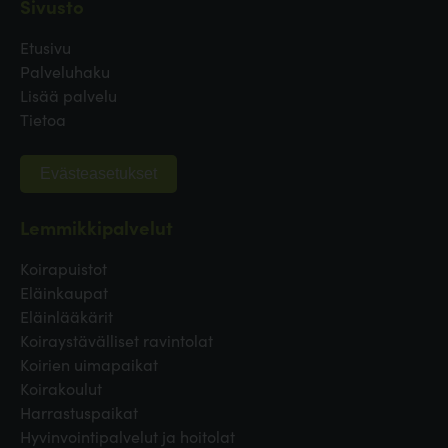
Sivusto
Etusivu
Palveluhaku
Lisää palvelu
Tietoa
Evästeasetukset
Lemmikkipalvelut
Koirapuistot
Eläinkaupat
Eläinlääkärit
Koiraystävälliset ravintolat
Koirien uimapaikat
Koirakoulut
Harrastuspaikat
Hyvinvointipalvelut ja hoitolat