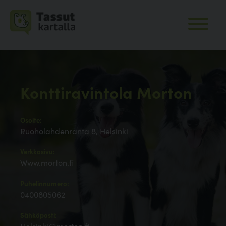
Konttiravintola Morton
Osoite:
Ruoholahdenranta 8, Helsinki
Verkkosivu:
Www.morton.fi
Puhelinnumero:
0400805062
Sähköposti: