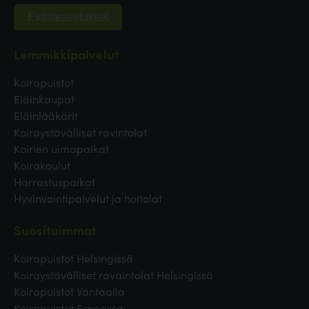
Evästeasetukset
Lemmikkipalvelut
Koirapuistot
Eläinkaupat
Eläinlääkärit
Koiraystävälliset ravintolat
Koirien uimapaikat
Koirakoulut
Harrastuspaikat
Hyvinvointipalvelut ja hoitolat
Suosituimmat
Koirapuistot Helsingissä
Koiraystävälliset ravaintolat Helsingissä
Koirapuistot Vantaalla
Koirapuistot Espoossa