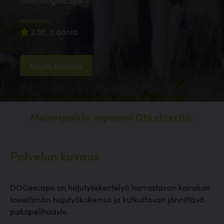
info@dogescape.fi
Arvioinnit:
2.00, 2 ääntä
Näytä kartalla
Mainospaikka vapaana!
Ota yhteyttä.
Palvelun kuvaus
DOGescape on hajutyöskentelyä harrastavan koirakon
tosielämän hajutyökokemus ja kutkuttavan jännittävä
pakopelihaaste.