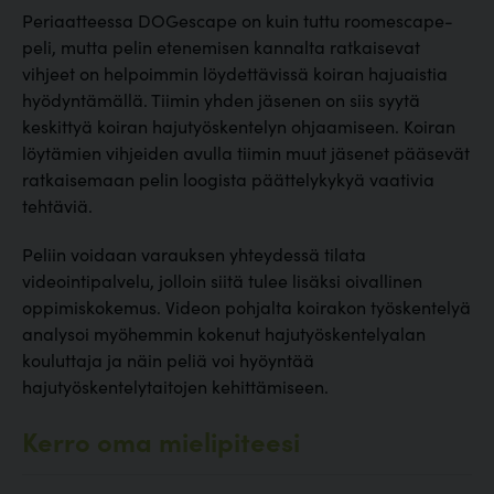
Periaatteessa DOGescape on kuin tuttu roomescape-
peli, mutta pelin etenemisen kannalta ratkaisevat
vihjeet on helpoimmin löydettävissä koiran hajuaistia
hyödyntämällä. Tiimin yhden jäsenen on siis syytä
keskittyä koiran hajutyöskentelyn ohjaamiseen. Koiran
löytämien vihjeiden avulla tiimin muut jäsenet pääsevät
ratkaisemaan pelin loogista päättelykykyä vaativia
tehtäviä.
Peliin voidaan varauksen yhteydessä tilata
videointipalvelu, jolloin siitä tulee lisäksi oivallinen
oppimiskokemus. Videon pohjalta koirakon työskentelyä
analysoi myöhemmin kokenut hajutyöskentelyalan
kouluttaja ja näin peliä voi hyöyntää
hajutyöskentelytaitojen kehittämiseen.
Kerro oma mielipiteesi