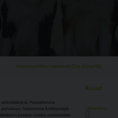
Mainospaikka vapaana!
Ota yhteyttä.
Kuvat
ksi eläinlääkäriä. Panostamme
Lataa kuva
 palveluun. Tarjoamme kotikäyntejä
äinlääkärin kanssa. Lisäksi vastaamme