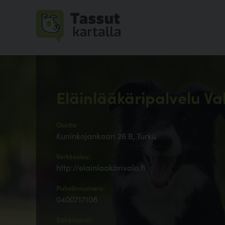
Eläinlääkäripalvelu Va
Osoite:
Kuninkojankaari 26 B, Turku
Verkkosivu:
http://elainlaakarivalo.fi
Puhelinnumero:
0400717108
Sähköposti: