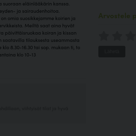
ua suoraan eläinlääkärin kanssa.
veyden- ja sairaudenhoitoa.
Arvostele p
a on omia suosikkejamme koirien ja
arvikkeista. Meiltä saat aina hyvät
 päivittäisruokaa koiran ja kissan
on saatavilla tilauksesta useammasta
 klo 8.30-16.30 tai sop. mukaan ti, to
Lähetä
antaina klo 10-13
dillaan, viihtyisät tilat ja hyvä