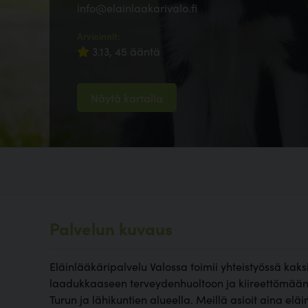
info@elainlaakarivalo.fi
Arvioinnit:
3.13, 45 ääntä
Näytä kartalla
Palvelun kuvaus
Eläinlääkäripalvelu Valossa toimii yhteistyössä ka
laadukkaaseen terveydenhuoltoon ja kiireettömään
Turun ja lähikuntien alueella. Meillä asioit aina el