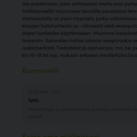
itse puhelimeen, joten soittaessasi meille saat puh
Tallikäynneillä tarjoamme hevosille perustason ter
Vastaanotolla on pieni myymälä, jonka valikoimiss
kissojen hoitotuotteista ja -välineistä sekä ensiaput
ohjeet tuotteiden käyttämiseen. Myymme laadukasta
tarpeisiin. Sairauden hoitoa tukevia reseptiruokia 
ruokamerkistä. Tiedustelut ja ajanvaraus: ma, ke, pe
klo 10-18 tai sop. mukaan erikseen ilmoitettuina lau
Kommentit
20.02.2018 - 11:13
Tytti:
Ystävällinen ja asiantunteva palvelu, aikataulu koh
sijainti.
Kerro oma mielipiteesi