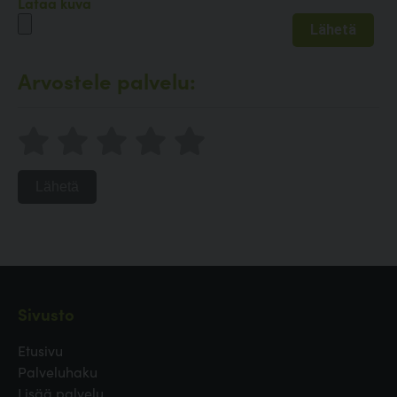
Lataa kuva
Arvostele palvelu:
Lähetä
Sivusto
Etusivu
Palveluhaku
Lisää palvelu