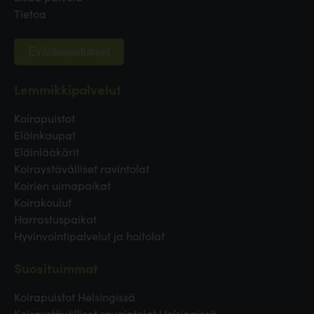
Tietoa
Evästeasetukset
Lemmikkipalvelut
Koirapuistot
Eläinkaupat
Eläinlääkärit
Koiraystävälliset ravintolat
Koirien uimapaikat
Koirakoulut
Harrastuspaikat
Hyvinvointipalvelut ja hoitolat
Suosituimmat
Koirapuistot Helsingissä
Koiraystävälliset ravaintolat Helsingissä