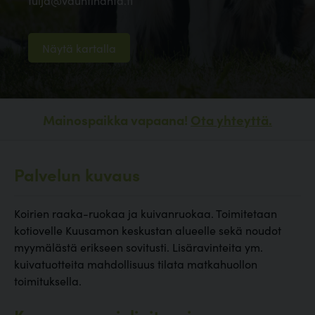
tuija@vauhtihanta.fi
Näytä kartalla
Mainospaikka vapaana!
Ota yhteyttä.
Palvelun kuvaus
Koirien raaka-ruokaa ja kuivanruokaa. Toimitetaan
kotiovelle Kuusamon keskustan alueelle sekä noudot
myymälästä erikseen sovitusti. Lisäravinteita ym.
kuivatuotteita mahdollisuus tilata matkahuollon
toimituksella.