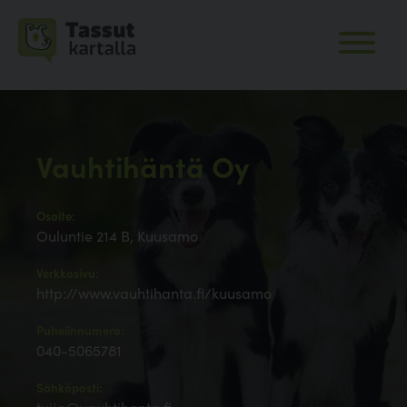
Vauhtihäntä Oy
Osoite:
Ouluntie 214 B, Kuusamo
Verkkosivu:
http://www.vauhtihanta.fi/kuusamo
Puhelinnumero:
040-5065781
Sähköposti: