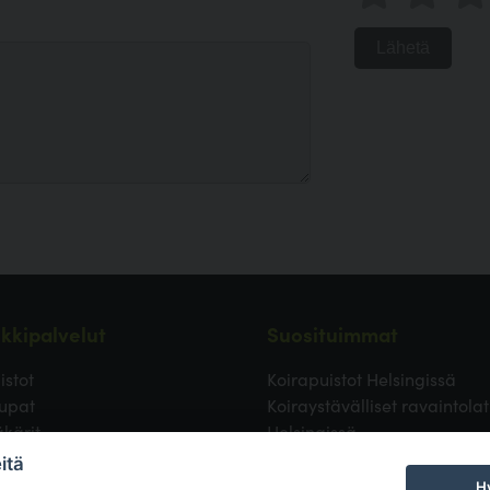
Lähetä
kkipalvelut
Suosituimmat
istot
Koirapuistot Helsingissä
upat
Koiraystävälliset ravaintolat
äkärit
Helsingissä
ävälliset ravintolat
Koirapuistot Vantaalla
itä
 uimapaikat
Koirapuistot Espoossa
Hy