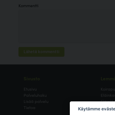
Kommentti
Sivusto
Lemmi
Etusivu
Koirapu
Palveluhaku
Eläinka
Lisää palvelu
Eläinlä
Tietoa
Koirayst
Käytämme eväste
Koirien