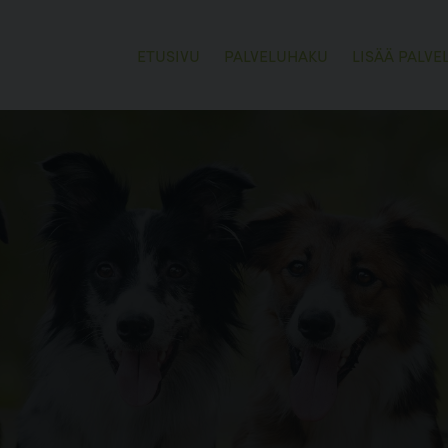
ETUSIVU
PALVELUHAKU
LISÄÄ PALVE