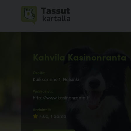
Kahvila Kasinonranta
Osoite:
Kuikkarinne 1, Helsinki
Verkkosivu:
http://www.kasinonranta.fi
Arvioinnit:
4.00, 1 ääntä