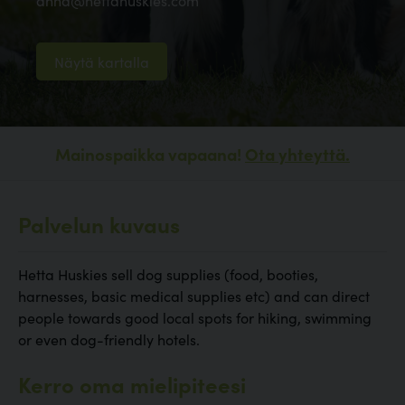
anna@hettahuskies.com
Näytä kartalla
Mainospaikka vapaana!
Ota yhteyttä.
Palvelun kuvaus
Hetta Huskies sell dog supplies (food, booties,
harnesses, basic medical supplies etc) and can direct
people towards good local spots for hiking, swimming
or even dog-friendly hotels.
Kerro oma mielipiteesi