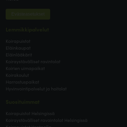
Evästeasetukset
Lemmikkipalvelut
Koirapuistot
Eläinkaupat
Eläinlääkärit
Koiraystävälliset ravintolat
Koirien uimapaikat
Koirakoulut
Harrastuspaikat
Hyvinvointipalvelut ja hoitolat
Suosituimmat
Koirapuistot Helsingissä
Koiraystävälliset ravaintolat Helsingissä
Koirapuistot Vantaalla