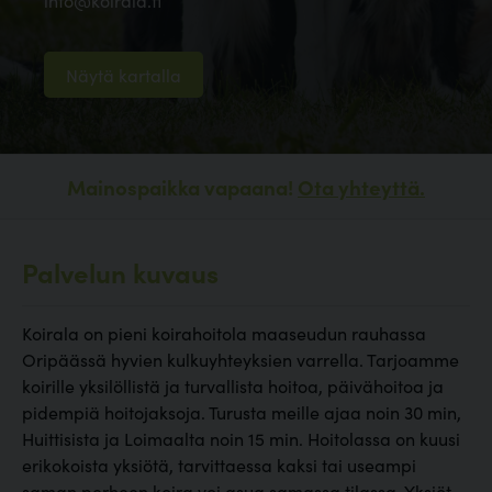
info@koirala.fi
Näytä kartalla
Mainospaikka vapaana!
Ota yhteyttä.
Palvelun kuvaus
Koirala on pieni koirahoitola maaseudun rauhassa
Oripäässä hyvien kulkuyhteyksien varrella. Tarjoamme
koirille yksilöllistä ja turvallista hoitoa, päivähoitoa ja
pidempiä hoitojaksoja. Turusta meille ajaa noin 30 min,
Huittisista ja Loimaalta noin 15 min. Hoitolassa on kuusi
erikokoista yksiötä, tarvittaessa kaksi tai useampi
saman perheen koira voi asua samassa tilassa. Yksiöt