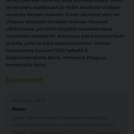
on sisustettu kodikkaasti ja niiden sisustusta voidaan
muokata tarpeen mukaan. Koirat ulkoilevat yksin tai
yhdessä omistajan toiveiden mukaan tilavassa
ulkotarhassa, päivittäin käydään lenkkeilemässä
turvallisilla metsäteillä. Koiralassa koiria hoitavat Katri
ja Kalle, joilla on pitkä kokemus koirista. Omaan
laumaamme kuuluvat tällä hetkellä lk
kääpiömäyräkoira Nemo, terrierimix Pongo ja
bordercollie Aatos.
Kommentit
04.07.2023 - 08:51
Nasse:
Terve Olemme tulossa huomenna vierailulle
maatalousmäyttelyyn. Tarvitsimme hoitopaikan
"Nasse" alaskanhuskylle 6.7 päivällä muutamaksi