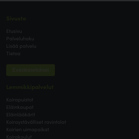
Sivusto
Etusivu
Palveluhaku
Lisää palvelu
Tietoa
Evästeasetukset
Lemmikkipalvelut
Koirapuistot
Eläinkaupat
Eläinlääkärit
Koiraystävälliset ravintolat
Koirien uimapaikat
Koirakoulut