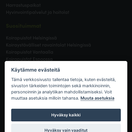
Harrastuspaikat
Hyvinvointipalvelut ja hoitolat
Suosituimmat
Koirapuistot Helsingissä
Koiraystävälliset ravaintolat Helsingissä
Koirapuistot Vantaalla
Koirapuistot Espoossa
Koirapuistot Turussa
Käytämme evästeitä
Eläinlääkäri Helsingissä
Koirapuistot Tampereella
Tämä verkkosivusto tallentaa tietoja, kuten evästeitä,
sivuston tärkeiden toimintojen sekä markkinoinnin,
personoinnin ja analytiikan mahdollistamiseksi. Voit
Linkit
muuttaa asetuksia milloin tahansa.
Muuta asetuksia
Hyväksy kaikki
Hyväksy vain vaaditut