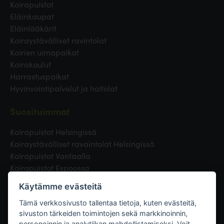
Koirapuistot
Eläinkaupat
Eläinlääkärit
Koiraystävälliset ravintolat
Koirien uimapaikat
Koirakoulut
Harrastuspaikat
Hyvinvointipalvelut ja hoitolat
Suosituimmat
Koirapuistot Helsingissä
Koiraystävälliset ravaintolat Helsingissä
Koirapuistot Vantaalla
Koirapuistot Espoossa
Koirapuistot Turussa
Käytämme evästeitä
Eläinlääkäri Helsingissä
Koirapuistot Tampereella
Tämä verkkosivusto tallentaa tietoja, kuten evästeitä,
sivuston tärkeiden toimintojen sekä markkinoinnin,
personoinnin ja analytiikan mahdollistamiseksi. Voit