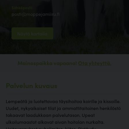
Sähköposti:
posti@moppejamiiru.fi
Näytä kartalla
Mainospaikka vapaana!
Ota yhteyttä.
Palvelun kuvaus
Lempeätä ja luotettavaa täysihoitoa koirille ja kissoille.
Uudet, nykyaikaiset tilat ja ammattitaitoinen henkilöstö
takaavat laadukkaan palvelutason. Upeat
ulkoilumaastot alkavat aivan hoitolan nurkalta.
Hoitovaraukset puhelimitse, kiitos. Pistäydy