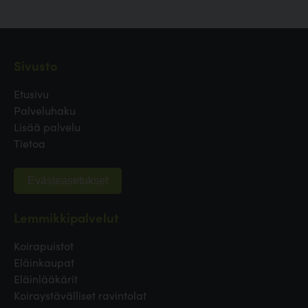
Sivusto
Etusivu
Palveluhaku
Lisää palvelu
Tietoa
Evästeasetukset
Lemmikkipalvelut
Koirapuistot
Eläinkaupat
Eläinlääkärit
Koiraystävälliset ravintolat