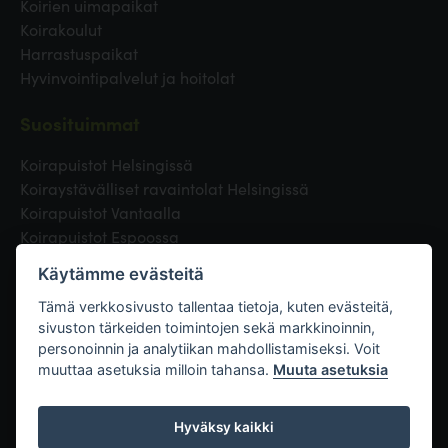
Koirien uimapaikat
Koirakoulut
Harrastuspaikat
Hyvinvointipalvelut ja hoitolat
Suosituimmat
Koirapuistot Helsingissä
Koiraystävälliset ravaintolat Helsingissä
Koirapuistot Vantaalla
Koirapuistot Espoossa
Koirapuistot Turussa
Käytämme evästeitä
Eläinlääkäri Helsingissä
Koirapuistot Tampereella
Tämä verkkosivusto tallentaa tietoja, kuten evästeitä,
sivuston tärkeiden toimintojen sekä markkinoinnin,
personoinnin ja analytiikan mahdollistamiseksi. Voit
Linkit
muuttaa asetuksia milloin tahansa.
Muuta asetuksia
Hyväksy kaikki