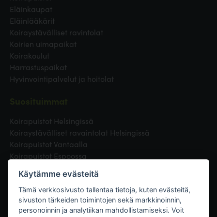
Eläinkaupat
Eläinlääkärit
Koiraystävälliset ravintolat
Koirien uimapaikat
Koirakoulut
Harrastuspaikat
Hyvinvointipalvelut ja hoitolat
Suosituimmat
Koirapuistot Helsingissä
Koiraystävälliset ravaintolat Helsingissä
Koirapuistot Vantaalla
Koirapuistot Espoossa
Koirapuistot Turussa
Käytämme evästeitä
Eläinlääkäri Helsingissä
Koirapuistot Tampereella
Tämä verkkosivusto tallentaa tietoja, kuten evästeitä,
sivuston tärkeiden toimintojen sekä markkinoinnin,
personoinnin ja analytiikan mahdollistamiseksi. Voit
Linkit