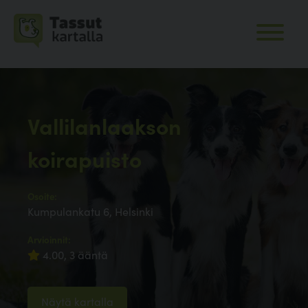
Vallilanlaakson
koirapuisto
Osoite:
Kumpulankatu 6, Helsinki
Arvioinnit:
4.00, 3 ääntä
Näytä kartalla