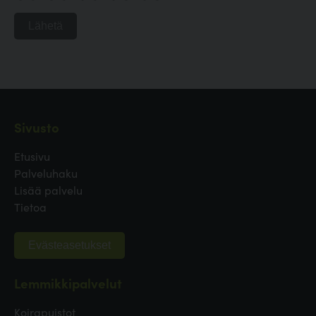
Lähetä
Sivusto
Etusivu
Palveluhaku
Lisää palvelu
Tietoa
Evästeasetukset
Lemmikkipalvelut
Koirapuistot