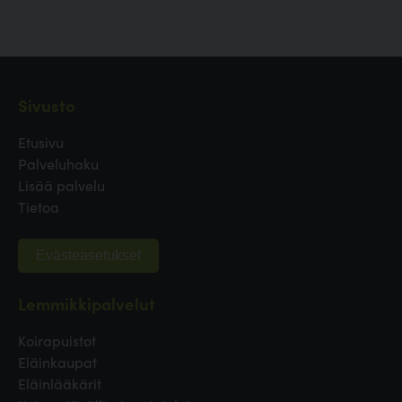
Sivusto
Etusivu
Palveluhaku
Lisää palvelu
Tietoa
Evästeasetukset
Lemmikkipalvelut
Koirapuistot
Eläinkaupat
Eläinlääkärit