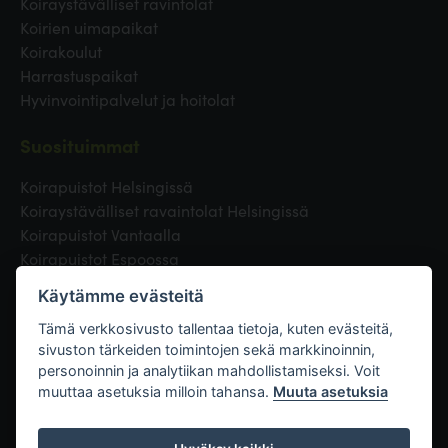
Koiraystävälliset ravintolat
Koirien uimapaikat
Koirakoulut
Harrastuspaikat
Hyvinvointipalvelut ja hoitolat
Suosituimmat
Koirapuistot Helsingissä
Koiraystävälliset ravaintolat Helsingissä
Koirapuistot Vantaalla
Koirapuistot Espoossa
Koirapuistot Turussa
Käytämme evästeitä
Eläinlääkäri Helsingissä
Koirapuistot Tampereella
Tämä verkkosivusto tallentaa tietoja, kuten evästeitä,
sivuston tärkeiden toimintojen sekä markkinoinnin,
personoinnin ja analytiikan mahdollistamiseksi. Voit
Linkit
muuttaa asetuksia milloin tahansa.
Muuta asetuksia