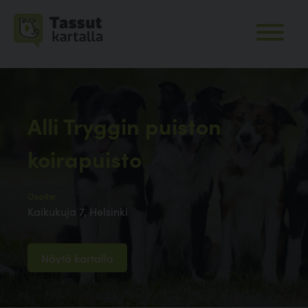
Alli Tryggin puiston
koirapuisto
Osoite:
Kaikukuja 7, Helsinki
Näytä kartalla