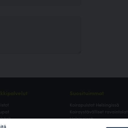
kkipalvelut
Suosituimmat
istot
Koirapuistot Helsingissä
upat
Koiraystävälliset ravaintolat
äkärit
Helsingissä
ävälliset ravintolat
Koirapuistot Vantaalla
itä