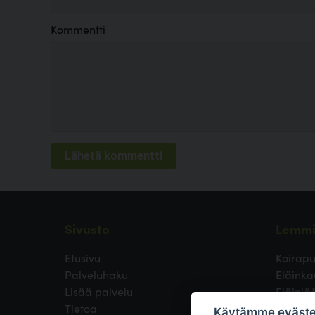
Kommentti
Sivusto
Lemmi
Etusivu
Koirapu
Palveluhaku
Eläinka
Lisää palvelu
Eläinlä
Tietoa
Koirayst
Käytämme eväste