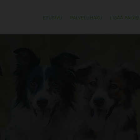
ETUSIVU
PALVELUHAKU
LISÄÄ PALVE