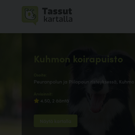
Kuhmon koirapuisto
Osoite:
Peuranpolun ja Piilopoun risteyksessä, Kuhmo
Arvioinnit:
4.50, 2 ääntä
Näytä kartalla