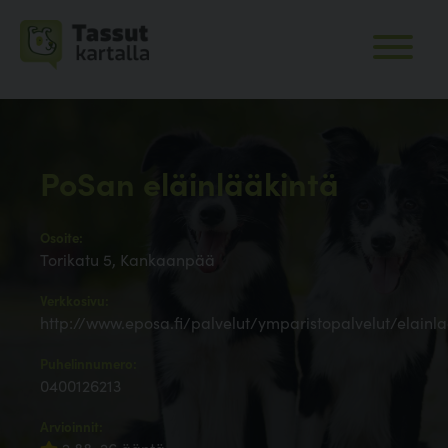
PoSan eläinlääkintä
Osoite:
Torikatu 5, Kankaanpää
Verkkosivu:
http://www.eposa.fi/palvelut/ymparistopalvelut/elainl
Puhelinnumero:
0400126213
Arvioinnit: