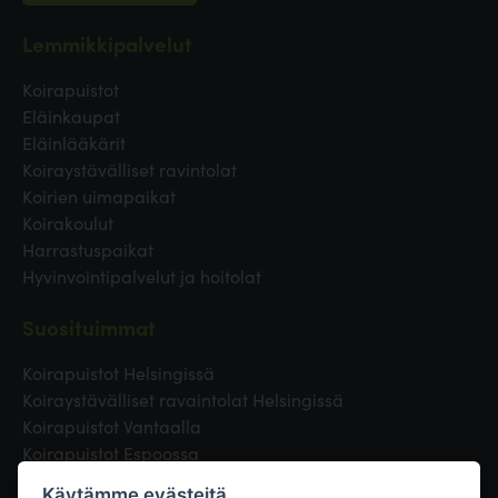
Lemmikkipalvelut
Koirapuistot
Eläinkaupat
Eläinlääkärit
Koiraystävälliset ravintolat
Koirien uimapaikat
Koirakoulut
Harrastuspaikat
Hyvinvointipalvelut ja hoitolat
Suosituimmat
Koirapuistot Helsingissä
Koiraystävälliset ravaintolat Helsingissä
Koirapuistot Vantaalla
Koirapuistot Espoossa
Koirapuistot Turussa
Käytämme evästeitä