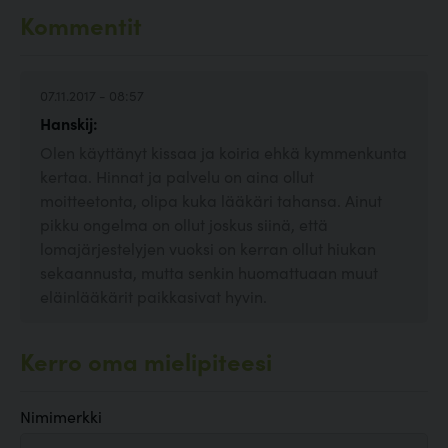
Kommentit
07.11.2017 - 08:57
Hanskij:
Olen käyttänyt kissaa ja koiria ehkä kymmenkunta
kertaa. Hinnat ja palvelu on aina ollut
moitteetonta, olipa kuka lääkäri tahansa. Ainut
pikku ongelma on ollut joskus siinä, että
lomajärjestelyjen vuoksi on kerran ollut hiukan
sekaannusta, mutta senkin huomattuaan muut
eläinlääkärit paikkasivat hyvin.
Kerro oma mielipiteesi
Nimimerkki