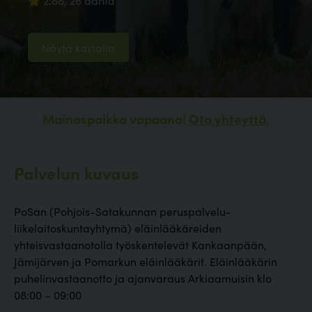
2.88, 26 ääntä
Näytä kartalla
Mainospaikka vapaana!
Ota yhteyttä.
Palvelun kuvaus
PoSan (Pohjois-Satakunnan peruspalvelu-
liikelaitoskuntayhtymä) eläinlääkäreiden
yhteisvastaanotolla työskentelevät Kankaanpään,
Jämijärven ja Pomarkun eläinlääkärit. Eläinlääkärin
puhelinvastaanotto ja ajanvaraus Arkiaamuisin klo
08:00 – 09:00