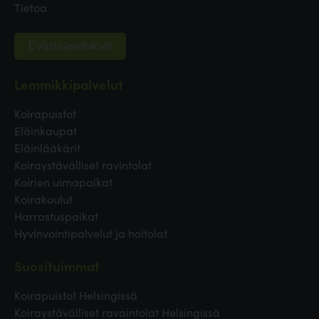
Tietoa
Evästeasetukset
Lemmikkipalvelut
Koirapuistot
Eläinkaupat
Eläinlääkärit
Koiraystävälliset ravintolat
Koirien uimapaikat
Koirakoulut
Harrastuspaikat
Hyvinvointipalvelut ja hoitolat
Suosituimmat
Koirapuistot Helsingissä
Koiraystävälliset ravaintolat Helsingissä