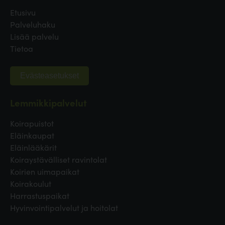
Etusivu
Palveluhaku
Lisää palvelu
Tietoa
Evästeasetukset
Lemmikkipalvelut
Koirapuistot
Eläinkaupat
Eläinlääkärit
Koiraystävälliset ravintolat
Koirien uimapaikat
Koirakoulut
Harrastuspaikat
Hyvinvointipalvelut ja hoitolat