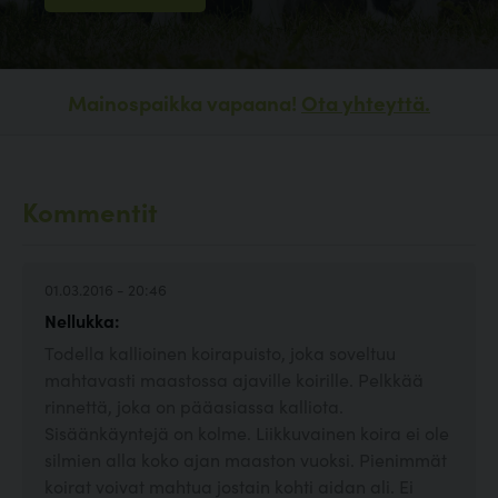
Mainospaikka vapaana!
Ota yhteyttä.
Kommentit
01.03.2016 - 20:46
Nellukka:
Todella kallioinen koirapuisto, joka soveltuu
mahtavasti maastossa ajaville koirille. Pelkkää
rinnettä, joka on pääasiassa kalliota.
Sisäänkäyntejä on kolme. Liikkuvainen koira ei ole
silmien alla koko ajan maaston vuoksi. Pienimmät
koirat voivat mahtua jostain kohti aidan ali. Ei