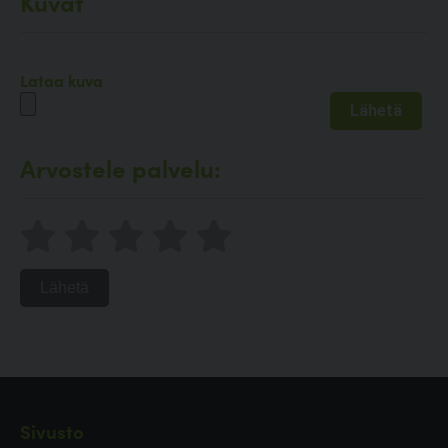
Kuvat
Lataa kuva
Arvostele palvelu:
Lähetä
Sivusto