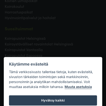
Koirien uimapaikat
Koirakoulut
Harrastuspaikat
Hyvinvointipalvelut ja hoitolat
Suosituimmat
Koirapuistot Helsingissä
Koiraystävälliset ravaintolat Helsingissä
Koirapuistot Vantaalla
Koirapuistot Espoossa
Koirapuistot Turussa
Käytämme evästeitä
Eläinlääkäri Helsingissä
Koirapuistot Tampereella
Tämä verkkosivusto tallentaa tietoja, kuten evästeitä,
sivuston tärkeiden toimintojen sekä markkinoinnin,
personoinnin ja analytiikan mahdollistamiseksi. Voit
Linkit
muuttaa asetuksia milloin tahansa.
Muuta asetuksia
Hyväksy kaikki