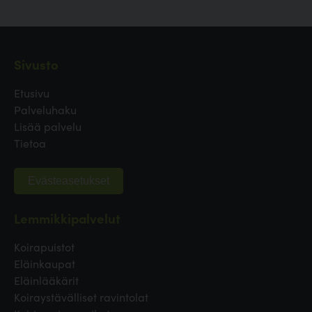
Sivusto
Etusivu
Palveluhaku
Lisää palvelu
Tietoa
Evästeasetukset
Lemmikkipalvelut
Koirapuistot
Eläinkaupat
Eläinlääkärit
Koiraystävälliset ravintolat