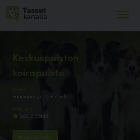
Keskuspuiston
koirapuisto
Osoite:
Fanninpenger 1, Helsinki
Arvioinnit:
3.67, 6 ääntä
Näytä kartalla