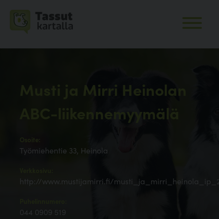
Musti ja Mirri Heinolan
ABC-liikennemyymälä
Osoite:
Työmiehentie 33, Heinola
Verkkosivu:
http://www.mustijamirri.fi/musti_ja_mirri_heinola_ip_
Puhelinnumero:
044 0909 519