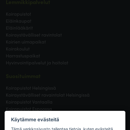
Lemmikkipalvelut
Koirapuistot
Eläinkaupat
Eläinlääkärit
Koiraystävälliset ravintolat
Koirien uimapaikat
Koirakoulut
Harrastuspaikat
Hyvinvointipalvelut ja hoitolat
Suosituimmat
Koirapuistot Helsingissä
Koiraystävälliset ravaintolat Helsingissä
Koirapuistot Vantaalla
Koirapuistot Espoossa
Koirapuistot Turussa
Käytämme evästeitä
Eläinlääkäri Helsingissä
Koirapuistot Tampereella
Tämä verkkosivusto tallentaa tietoja, kuten evästeitä,