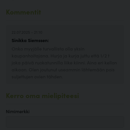
Kommentit
22.07.2025 - 21:10
Sinikka Siemssen:
Onko myyjälle turvallista olla yksin
kaupanhoitajana. Hurja ja kurja juttu että 1/2 t
joka päivä ruokatunnilla liike kiinni. Aina eri kellon
aikaan. Olen joutunut useammin lähtemään pois
suljettujen ovien tähden.
Kerro oma mielipiteesi
Nimimerkki