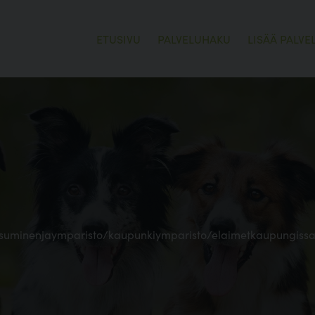
ETUSIVU
PALVELUHAKU
LISÄÄ PALVE
/asuminenjaymparisto/kaupunkiymparisto/elaimetkaupungissa_