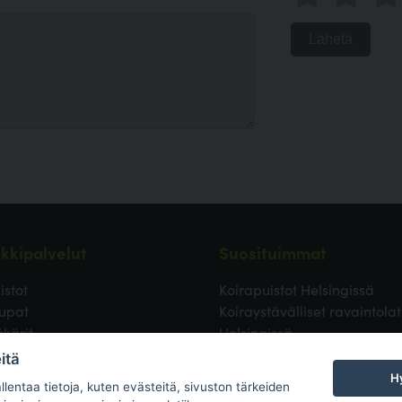
Lähetä
kkipalvelut
Suosituimmat
istot
Koirapuistot Helsingissä
upat
Koiraystävälliset ravaintolat
äkärit
Helsingissä
ävälliset ravintolat
Koirapuistot Vantaalla
itä
 uimapaikat
Koirapuistot Espoossa
Hy
lentaa tietoja, kuten evästeitä, sivuston tärkeiden
ulut
Koirapuistot Turussa