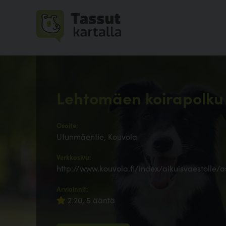
Lehtomäen koirapolku
Osoite:
Utunmäentie, Kouvola
Verkkosivu:
http://www.kouvola.fi/index/aikuisvaestolle
Arvioinnit:
2.20, 5 ääntä