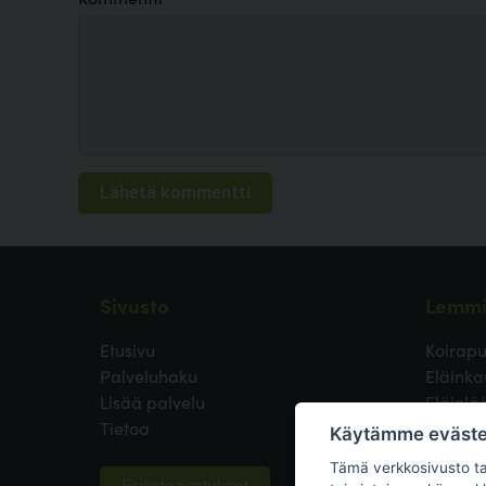
Sivusto
Lemmi
Etusivu
Koirapu
Palveluhaku
Eläinka
Lisää palvelu
Eläinlä
Tietoa
Koirayst
Käytämme eväste
Koirien
Tämä verkkosivusto tal
Koirako