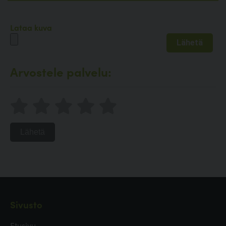
Lataa kuva
Arvostele palvelu:
Lähetä
Sivusto
Etusivu