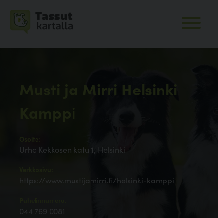
Musti ja Mirri Helsinki
Kamppi
Osoite:
Urho Kekkosen katu 1, Helsinki
Verkkosivu:
https://www.mustijamirri.fi/helsinki-kamppi
Puhelinnumero:
044 769 0081