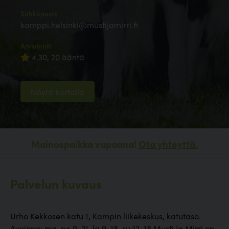
Sähköposti:
kamppi.helsinki@mustijamirri.fi
Arvioinnit:
4.30, 20 ääntä
Näytä kartalla
Mainospaikka vapaana!
Ota yhteyttä.
Palvelun kuvaus
Urho Kekkosen katu 1, Kampin liikekeskus, katutaso.
Avoinna: ma-pe 9-21, la 9-18, su 12-18 Musti ja Mirri on