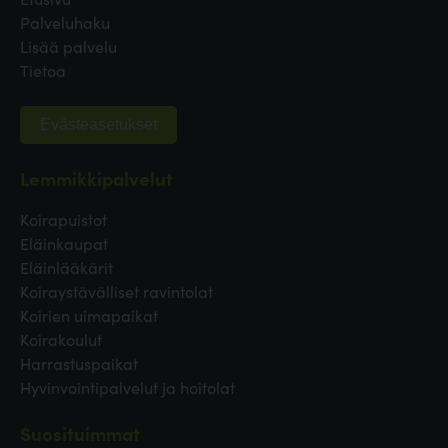
Palveluhaku
Lisää palvelu
Tietoa
Evästeasetukset
Lemmikkipalvelut
Koirapuistot
Eläinkaupat
Eläinlääkärit
Koiraystävälliset ravintolat
Koirien uimapaikat
Koirakoulut
Harrastuspaikat
Hyvinvointipalvelut ja hoitolat
Suosituimmat