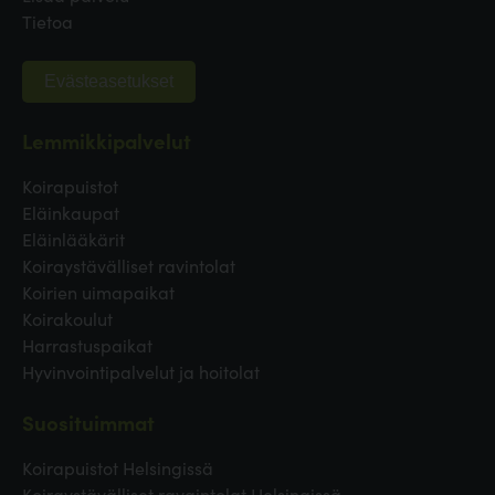
Tietoa
Evästeasetukset
Lemmikkipalvelut
Koirapuistot
Eläinkaupat
Eläinlääkärit
Koiraystävälliset ravintolat
Koirien uimapaikat
Koirakoulut
Harrastuspaikat
Hyvinvointipalvelut ja hoitolat
Suosituimmat
Koirapuistot Helsingissä
Koiraystävälliset ravaintolat Helsingissä