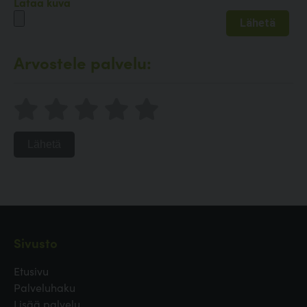
Lataa kuva
Arvostele palvelu:
Lähetä
Sivusto
Etusivu
Palveluhaku
Lisää palvelu