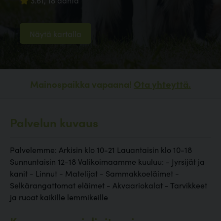
3.61, 18 ääntä
Näytä kartalla
Mainospaikka vapaana!
Ota yhteyttä.
Palvelun kuvaus
Palvelemme: Arkisin klo 10-21 Lauantaisin klo 10-18
Sunnuntaisin 12-18 Valikoimaamme kuuluu: - Jyrsijät ja
kanit - Linnut - Matelijat - Sammakkoeläimet -
Selkärangattomat eläimet - Akvaariokalat - Tarvikkeet
ja ruoat kaikille lemmikeille