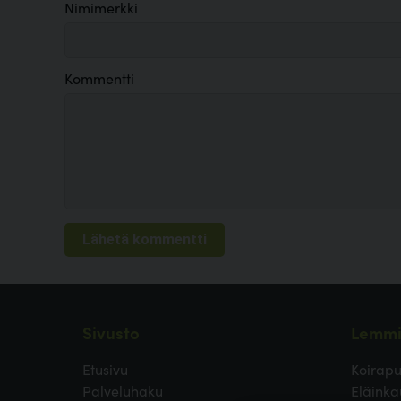
Nimimerkki
Kommentti
Sivusto
Lemmi
Etusivu
Koirapu
Palveluhaku
Eläinka