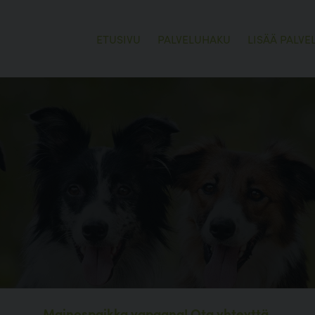
ETUSIVU
PALVELUHAKU
LISÄÄ PALVE
Mainospaikka vapaana!
Ota yhteyttä.