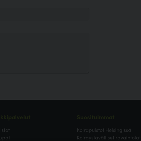
kkipalvelut
Suosituimmat
istot
Koirapuistot Helsingissä
upat
Koiraystävälliset ravaintolat