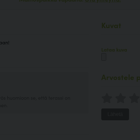
Kuvat
aan!
Lataa kuva
Arvostele p
ös huomioon se, että terassi on
nen.
Lähetä