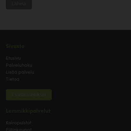
Lähetä
Sivusto
Etusivu
Palveluhaku
Lisää palvelu
Tietoa
Evästeasetukset
Lemmikkipalvelut
Koirapuistot
Eläinkaupat