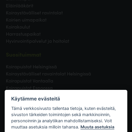
Eläinlääkärit
Koiraystävälliset ravintolat
Koirien uimapaikat
Koirakoulut
Harrastuspaikat
Hyvinvointipalvelut ja hoitolat
Suosituimmat
Koirapuistot Helsingissä
Koiraystävälliset ravaintolat Helsingissä
Koirapuistot Vantaalla
Koirapuistot Espoossa
Koirapuistot Turussa
Käytämme evästeitä
Eläinlääkäri Helsingissä
Koirapuistot Tampereella
Tämä verkkosivusto tallentaa tietoja, kuten evästeitä,
sivuston tärkeiden toimintojen sekä markkinoinnin,
personoinnin ja analytiikan mahdollistamiseksi. Voit
Linkit
muuttaa asetuksia milloin tahansa.
Muuta asetuksia