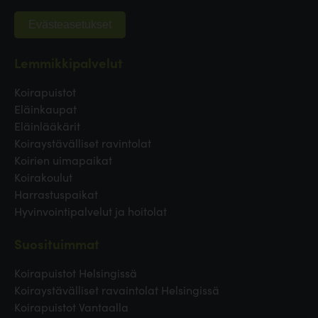
Evästeasetukset
Lemmikkipalvelut
Koirapuistot
Eläinkaupat
Eläinlääkärit
Koiraystävälliset ravintolat
Koirien uimapaikat
Koirakoulut
Harrastuspaikat
Hyvinvointipalvelut ja hoitolat
Suosituimmat
Koirapuistot Helsingissä
Koiraystävälliset ravaintolat Helsingissä
Koirapuistot Vantaalla