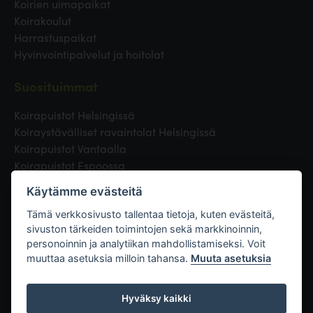
Koirien uimapaikat
Koirakoulut
Harrastuspaikat
Hyvinvointipalvelut ja hoitolat
Suosituimmat
Koirapuistot Helsingissä
Koiraystävälliset ravaintolat Helsingissä
Koirapuistot Vantaalla
Koirapuistot Espoossa
Koirapuistot Turussa
Käytämme evästeitä
Eläinlääkäri Helsingissä
Koirapuistot Tampereella
Tämä verkkosivusto tallentaa tietoja, kuten evästeitä,
sivuston tärkeiden toimintojen sekä markkinoinnin,
personoinnin ja analytiikan mahdollistamiseksi. Voit
Linkit
muuttaa asetuksia milloin tahansa.
Muuta asetuksia
Hyväksy kaikki