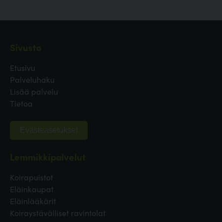
Sivusto
Etusivu
Palveluhaku
Lisää palvelu
Tietoa
Evästeasetukset
Lemmikkipalvelut
Koirapuistot
Eläinkaupat
Eläinlääkärit
Koiraystävälliset ravintolat