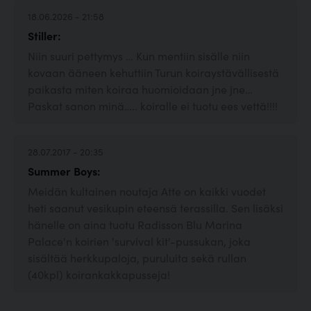
18.06.2026 - 21:58
Stiller:
Niin suuri pettymys … Kun mentiin sisälle niin
kovaan ääneen kehuttiin Turun koiraystävällisestä
paikasta miten koiraa huomioidaan jne jne…
Paskat sanon minä….. koiralle ei tuotu ees vettä!!!!
28.07.2017 - 20:35
Summer Boys:
Meidän kultainen noutaja Atte on kaikki vuodet
heti saanut vesikupin eteensä terassilla. Sen lisäksi
hänelle on aina tuotu Radisson Blu Marina
Palace'n koirien 'survival kit'-pussukan, joka
sisältää herkkupaloja, puruluita sekä rullan
(40kpl) koirankakkapusseja!