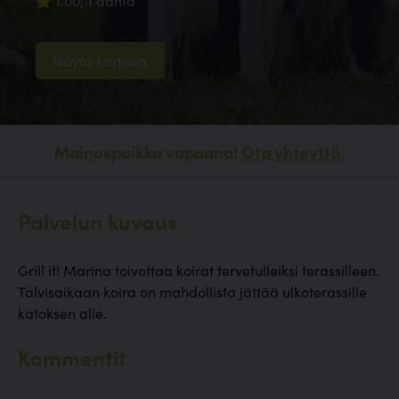
1.00, 1 ääntä
Näytä kartalla
Mainospaikka vapaana!
Ota yhteyttä.
Palvelun kuvaus
Grill it! Marina toivottaa koirat tervetulleiksi terassilleen.
Talvisaikaan koira on mahdollista jättää ulkoterassille
katoksen alle.
Kommentit