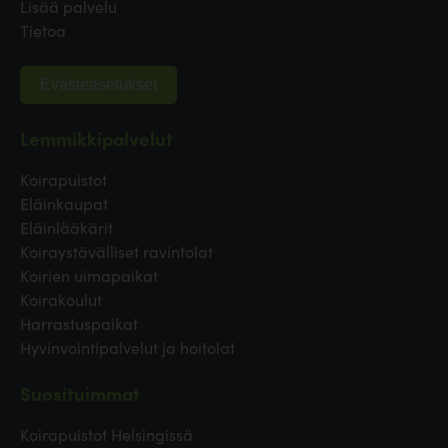
Lisää palvelu
Tietoa
Evästeasetukset
Lemmikkipalvelut
Koirapuistot
Eläinkaupat
Eläinlääkärit
Koiraystävälliset ravintolat
Koirien uimapaikat
Koirakoulut
Harrastuspaikat
Hyvinvointipalvelut ja hoitolat
Suosituimmat
Koirapuistot Helsingissä