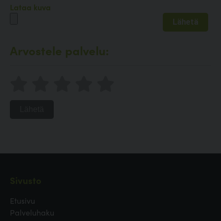
Lataa kuva
Arvostele palvelu:
Lähetä
Sivusto
Etusivu
Palveluhaku