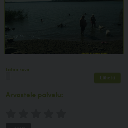
Lataa kuva
Arvostele palvelu: