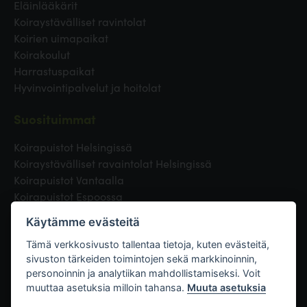
Eläinlääkärit
Koiraystävälliset ravintolat
Koirien uimapaikat
Koirakoulut
Harrastuspaikat
Hyvinvointipalvelut ja hoitolat
Suosituimmat
Koirapuistot Helsingissä
Koiraystävälliset ravaintolat Helsingissä
Koirapuistot Vantaalla
Koirapuistot Espoossa
Koirapuistot Turussa
Käytämme evästeitä
Eläinlääkäri Helsingissä
Koirapuistot Tampereella
Tämä verkkosivusto tallentaa tietoja, kuten evästeitä,
sivuston tärkeiden toimintojen sekä markkinoinnin,
personoinnin ja analytiikan mahdollistamiseksi. Voit
Linkit
muuttaa asetuksia milloin tahansa.
Muuta asetuksia