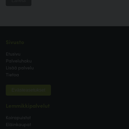
Lähetä
Sivusto
Etusivu
Palveluhaku
Lisää palvelu
Tietoa
Evästeasetukset
Lemmikkipalvelut
Koirapuistot
Eläinkaupat