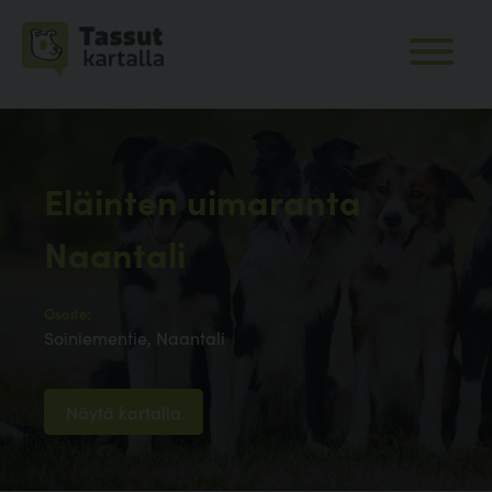
Eläinten uimaranta
Naantali
Osoite:
Soiniementie, Naantali
Näytä kartalla