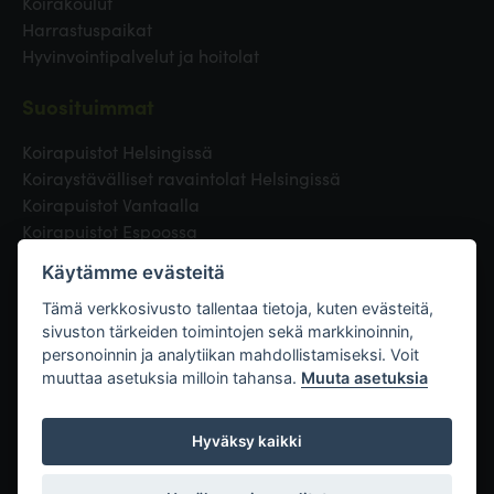
Koirakoulut
Harrastuspaikat
Hyvinvointipalvelut ja hoitolat
Suosituimmat
Koirapuistot Helsingissä
Koiraystävälliset ravaintolat Helsingissä
Koirapuistot Vantaalla
Koirapuistot Espoossa
Koirapuistot Turussa
Käytämme evästeitä
Eläinlääkäri Helsingissä
Koirapuistot Tampereella
Tämä verkkosivusto tallentaa tietoja, kuten evästeitä,
sivuston tärkeiden toimintojen sekä markkinoinnin,
personoinnin ja analytiikan mahdollistamiseksi. Voit
Linkit
muuttaa asetuksia milloin tahansa.
Muuta asetuksia
Hyväksy kaikki