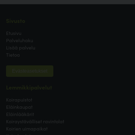
Sivusto
Etusivu
Palveluhaku
Lisää palvelu
Tietoa
Evästeasetukset
Lemmikkipalvelut
Koirapuistot
Eläinkaupat
Eläinlääkärit
Koiraystävälliset ravintolat
Koirien uimapaikat