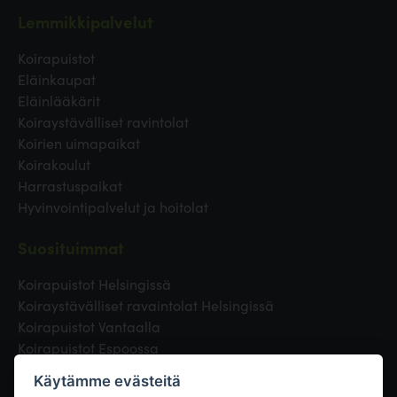
Lemmikkipalvelut
Koirapuistot
Eläinkaupat
Eläinlääkärit
Koiraystävälliset ravintolat
Koirien uimapaikat
Koirakoulut
Harrastuspaikat
Hyvinvointipalvelut ja hoitolat
Suosituimmat
Koirapuistot Helsingissä
Koiraystävälliset ravaintolat Helsingissä
Koirapuistot Vantaalla
Koirapuistot Espoossa
Koirapuistot Turussa
Käytämme evästeitä
Eläinlääkäri Helsingissä