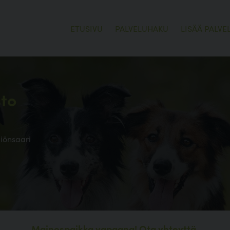
ETUSIVU
PALVELUHAKU
LISÄÄ PALVE
sto
iönsaari
Mainospaikka vapaana!
Ota yhteyttä.