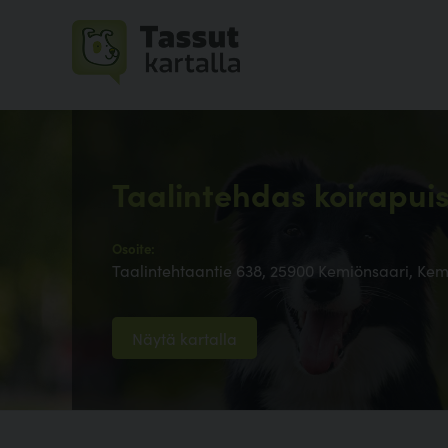
Taalintehdas koirapui
Osoite:
Taalintehtaantie 638, 25900 Kemiönsaari, Kem
Näytä kartalla