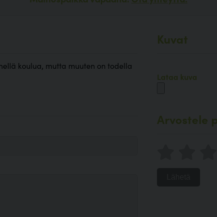
Kuvat
ähellä koulua, mutta muuten on todella
Lataa kuva
Arvostele p
Lähetä