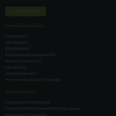
Evästeasetukset
Lemmikkipalvelut
Koirapuistot
Eläinkaupat
Eläinlääkärit
Koiraystävälliset ravintolat
Koirien uimapaikat
Koirakoulut
Harrastuspaikat
Hyvinvointipalvelut ja hoitolat
Suosituimmat
Koirapuistot Helsingissä
Koiraystävälliset ravaintolat Helsingissä
Koirapuistot Vantaalla