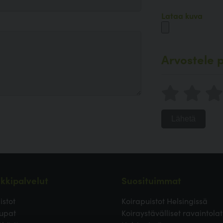
Lataa kuva
Arvostele p
Lähetä
kkipalvelut
Suosituimmat
istot
Koirapuistot Helsingissä
upat
Koiraystävälliset ravaintolat