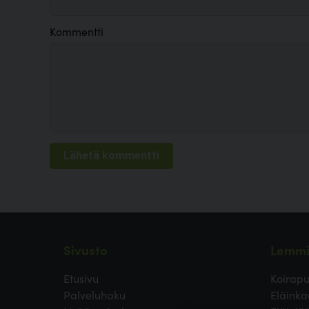
Kommentti
Sivusto
Lemmi
Etusivu
Koirapu
Palveluhaku
Eläinka