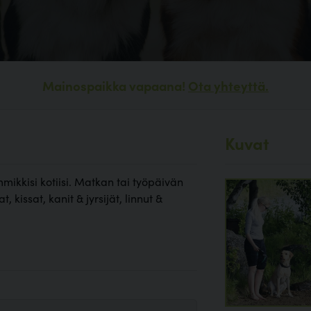
Mainospaikka vapaana!
Ota yhteyttä.
Kuvat
mikkisi kotiisi. Matkan tai työpäivän
, kissat, kanit & jyrsijät, linnut &