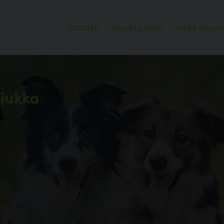
ETUSIVU
PALVELUHAKU
LISÄÄ PALVE
Liukka