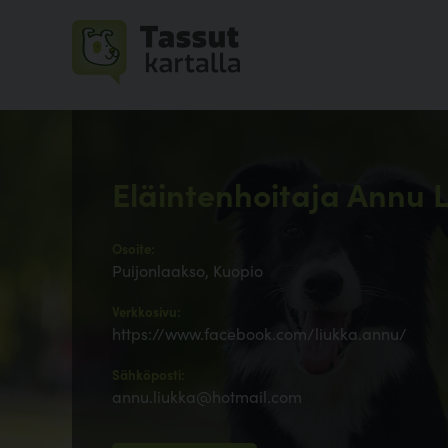
Eläintenhoitaja Annu 
Osoite:
Puijonlaakso, Kuopio
Verkkosivu:
https://www.facebook.com/liukka.annu/
Sähköposti:
annu.liukka@hotmail.com