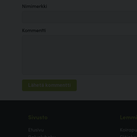
Nimimerkki
Kommentti
Sivusto
Lemmi
Etusivu
Koirapu
Palveluhaku
Eläinka