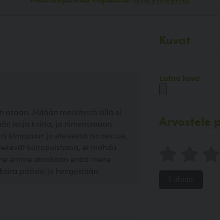
Kuvat
Lataa kuva
en osaan. Mitään merkitystä sillä ei
Arvostele p
ään isoja koiria, ja nimenomaan
ani kimppuun jo eteisessä iso rescue,
tekevät koirapuistossa, ei mahdu
ta me emme ainakaan enää mene
koira pääsisi jo hengestään.
Lähetä