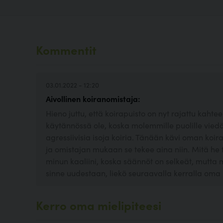
Kommentit
03.01.2022 - 12:20
Aivollinen koiranomistaja:
Hieno juttu, että koirapuisto on nyt rajattu kahte
käytännössä ole, koska molemmille puolille vied
agressiivisia isoja koiria. Tänään kävi oman koir
ja omistajan mukaan se tekee aina niin. Mitä he 
minun kaaliini, koska säännöt on selkeät, mut
sinne uudestaan, liekö seuraavalla kerralla oma 
Kerro oma mielipiteesi