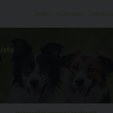
ETUSIVU
PALVELUHAKU
LISÄÄ PALVE
isto
Mainospaikka vapaana!
Ota yhteyttä.