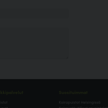
kkipalvelut
Suosituimmat
istot
Koirapuistot Helsingissä
upat
Koiraystävälliset ravaintolat