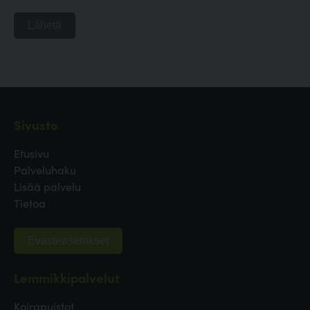
Lähetä
Sivusto
Etusivu
Palveluhaku
Lisää palvelu
Tietoa
Evästeasetukset
Lemmikkipalvelut
Koirapuistot