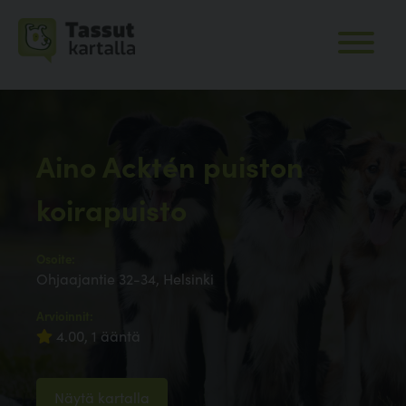
Aino Acktén puiston
koirapuisto
Osoite:
Ohjaajantie 32-34, Helsinki
Arvioinnit:
4.00, 1 ääntä
Näytä kartalla