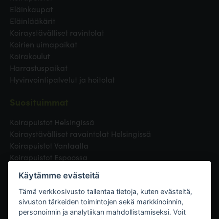
Eläinkaupat
Eläinlääkärit
Koiraystävälliset ravintolat
Koirien uimapaikat
Koirakoulut
Harrastuspaikat
Hyvinvointipalvelut ja hoitolat
Suosituimmat
Koirapuistot Helsingissä
Koiraystävälliset ravaintolat Helsingissä
Koirapuistot Vantaalla
Koirapuistot Espoossa
Koirapuistot Turussa
Käytämme evästeitä
Eläinlääkäri Helsingissä
Koirapuistot Tampereella
Tämä verkkosivusto tallentaa tietoja, kuten evästeitä,
sivuston tärkeiden toimintojen sekä markkinoinnin,
personoinnin ja analytiikan mahdollistamiseksi. Voit
Linkit