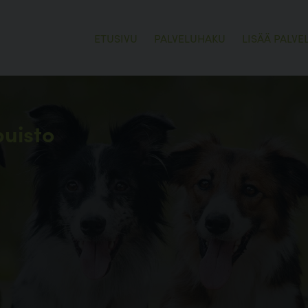
ETUSIVU
PALVELUHAKU
LISÄÄ PALVE
uisto