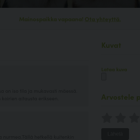
Mainospaikka vapaana!
Ota yhteyttä.
Kuvat
Lataa kuva
sa on iso tila ja mukavasti mäessä.
Arvostele p
 koirien aitausta erikseen.
Lähetä
 ja nurmea.Tällä hetkellä kuitenkin