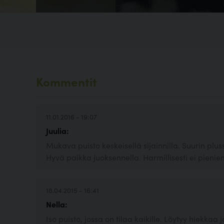
Kommentit
11.01.2016 - 19:07
Juulia:
Mukava puisto keskeisellä sijainnilla. Suurin plus
Hyvä paikka juoksennella. Harmillisesti ei pienien
18.04.2015 - 16:41
Nella:
Iso puisto, jossa on tilaa kaikille. Löytyy hiekkaa