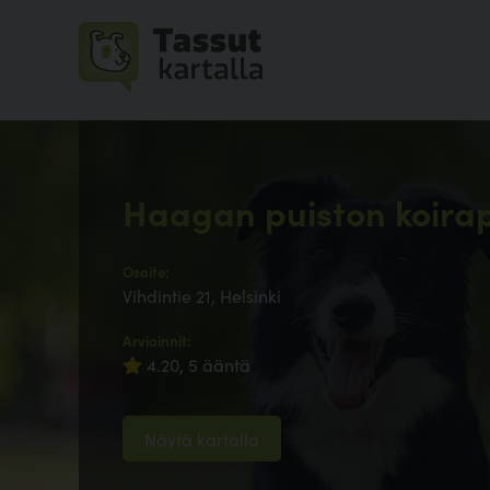
Haagan puiston koirap
Osoite:
Vihdintie 21, Helsinki
Arvioinnit:
4.20, 5 ääntä
Näytä kartalla