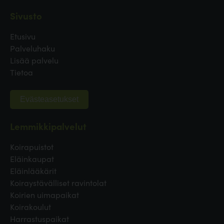
Sivusto
Etusivu
Palveluhaku
Lisää palvelu
Tietoa
Evästeasetukset
Lemmikkipalvelut
Koirapuistot
Eläinkaupat
Eläinlääkärit
Koiraystävälliset ravintolat
Koirien uimapaikat
Koirakoulut
Harrastuspaikat