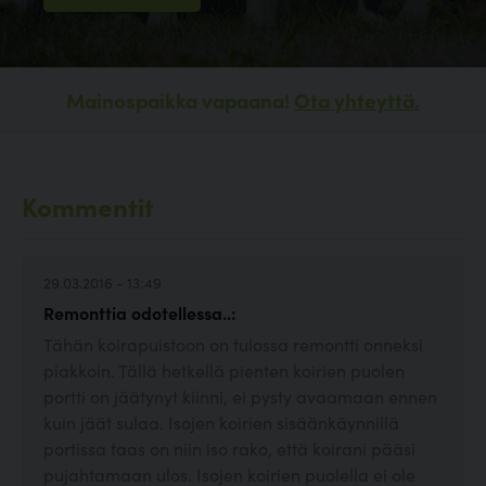
Mainospaikka vapaana!
Ota yhteyttä.
Kommentit
29.03.2016 - 13:49
Remonttia odotellessa..:
Tähän koirapuistoon on tulossa remontti onneksi
piakkoin. Tällä hetkellä pienten koirien puolen
portti on jäätynyt kiinni, ei pysty avaamaan ennen
kuin jäät sulaa. Isojen koirien sisäänkäynnillä
portissa taas on niin iso rako, että koirani pääsi
pujahtamaan ulos. Isojen koirien puolella ei ole