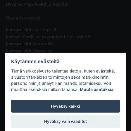
Hyvinvointipalvelut ja hoitolat
Suosituimmat
Koirapuistot Helsingissä
Koiraystävälliset ravaintolat Helsingissä
Koirapuistot Vantaalla
Koirapuistot Espoossa
Koirapuistot Turussa
Käytämme evästeitä
Eläinlääkäri Helsingissä
Koirapuistot Tampereella
Tämä verkkosivusto tallentaa tietoja, kuten evästeitä,
sivuston tärkeiden toimintojen sekä markkinoinnin,
personoinnin ja analytiikan mahdollistamiseksi. Voit
Linkit
muuttaa asetuksia milloin tahansa.
Muuta asetuksia
Hyväksy kaikki
Hyväksy vain vaaditut