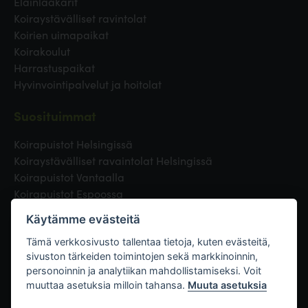
Eläinlääkärit
Koiraystävälliset ravintolat
Koirien uimapaikat
Koirakoulut
Harrastuspaikat
Hyvinvointipalvelut ja hoitolat
Suosituimmat
Koirapuistot Helsingissä
Koiraystävälliset ravaintolat Helsingissä
Koirapuistot Vantaalla
Koirapuistot Espoossa
Koirapuistot Turussa
Käytämme evästeitä
Eläinlääkäri Helsingissä
Koirapuistot Tampereella
Tämä verkkosivusto tallentaa tietoja, kuten evästeitä,
sivuston tärkeiden toimintojen sekä markkinoinnin,
personoinnin ja analytiikan mahdollistamiseksi. Voit
Linkit
muuttaa asetuksia milloin tahansa.
Muuta asetuksia