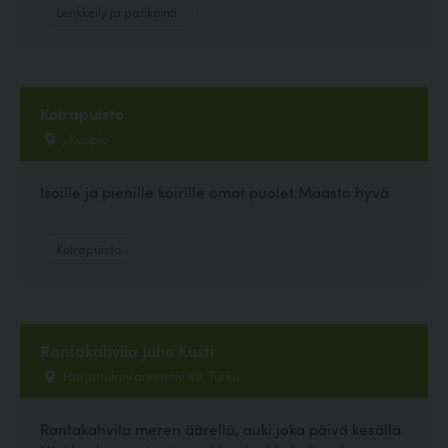
Lenkkeily ja patikointi
Koirapuisto
, Kuopio
Isoille ja pienille koirille omat puolet.Maasto hyvä
Koirapuisto
Rantakahvila Juho Kusti
Harjattulanrannantie 46, Turku
Rantakahvila meren äärellä, auki joka päivä kesällä.