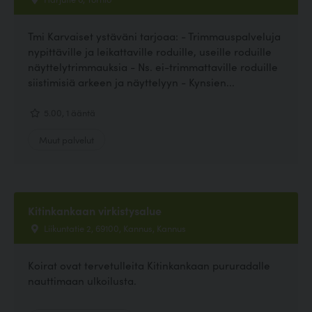
Tmi Karvaiset ystäväni tarjoaa: - Trimmauspalveluja
nypittäville ja leikattaville roduille, useille roduille
näyttelytrimmauksia - Ns. ei-trimmattaville roduille
siistimisiä arkeen ja näyttelyyn - Kynsien...
5.00, 1 ääntä
Muut palvelut
Kitinkankaan virkistysalue
Liikuntatie 2, 69100, Kannus, Kannus
Koirat ovat tervetulleita Kitinkankaan pururadalle
nauttimaan ulkoilusta.