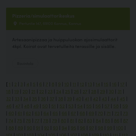
Pizzeria/simulaattorikeskus
Pertuntie 147, 69100 Kannus, Kannus
Artesaanipizzaa ja huippuluokan ajosimulaattorit
4kpl. Koirat ovat tervetulleita terassille ja sisälle.
Ravintola
[
1
|
2
|
3
|
4
|
5
|
6
|
7
|
8
|
9
|
10
|
11
|
12
|
13
|
14
|
15
|
16
|
17
|
18
|
19
|
20
|
21
|
22
|
23
|
24
|
25
|
26
|
27
|
28
|
29
|
30
|
31
|
32
|
33
|
34
|
35
|
36
|
37
|
38
|
39
|
40
|
41
|
42
|
43
|
44
|
45
|
46
|
47
|
48
|
49
|
50
|
51
|
52
|
53
|
54
|
55
|
56
|
57
|
58
|
59
|
60
|
61
|
62
|
63
|
64
|
65
|
66
|
67
|
68
|
69
|
70
|
71
|
72
|
73
|
74
|
75
|
76
|
77
|
78
|
79
|
80
|
81
|
82
|
83
|
84
|
85
|
86
|
87
|
88
|
89
|
90
|
91
|
92
|
93
|
94
|
95
|
96
|
97
|
98
|
99
|
100
|
101
|
102
|
103
|
104
|
105
|
106
|
107
|
108
|
109
|
110
|
111
|
112