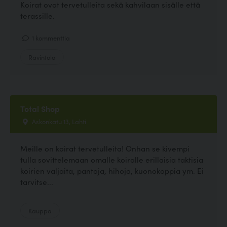
Koirat ovat tervetulleita sekä kahvilaan sisälle että
terassille.
1 kommenttia
Ravintola
Total Shop
Askonkatu 13, Lahti
Meille on koirat tervetulleita! Onhan se kivempi
tulla sovittelemaan omalle koiralle erillaisia taktisia
koirien valjaita, pantoja, hihoja, kuonokoppia ym. Ei
tarvitse...
Kauppa