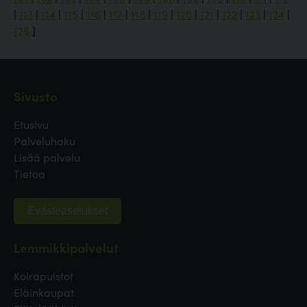
|
113
|
114
|
115
|
116
|
117
|
118
|
119
|
120
|
121
|
122
|
123
|
124
|
125
]
Sivusto
Etusivu
Palveluhaku
Lisää palvelu
Tietoa
Evästeasetukset
Lemmikkipalvelut
Koirapuistot
Eläinkaupat