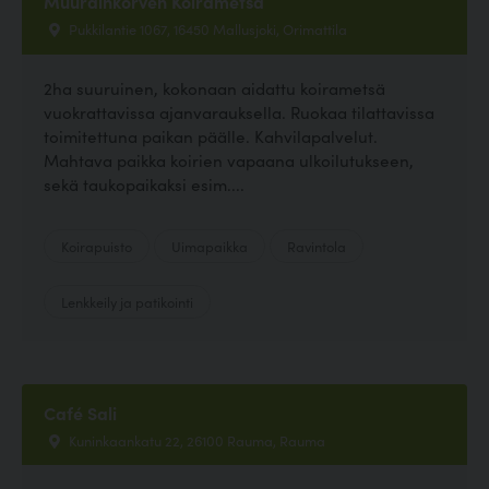
Muurainkorven Koirametsä
Pukkilantie 1067, 16450 Mallusjoki, Orimattila
2ha suuruinen, kokonaan aidattu koirametsä
vuokrattavissa ajanvarauksella. Ruokaa tilattavissa
toimitettuna paikan päälle. Kahvilapalvelut.
Mahtava paikka koirien vapaana ulkoilutukseen,
sekä taukopaikaksi esim....
Koirapuisto
Uimapaikka
Ravintola
Lenkkeily ja patikointi
Café Sali
Kuninkaankatu 22, 26100 Rauma, Rauma