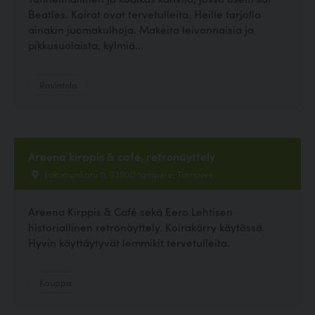
Beatles. Koirat ovat tervetulleita. Heille tarjolla
ainakin juomakulhoja. Makeita leivonnaisia ja
pikkusuolaista, kylmiä...
Ravintola
Areena kirppis & café, retronäyttely
Lokomonkatu 11, 33900 tampere, Tampere
Areena Kirppis & Café sekä Eero Lehtisen
historiallinen retronäyttely. Koirakärry käytössä.
Hyvin käyttäytyvät lemmikit tervetulleita.
Kauppa