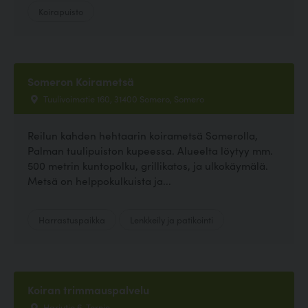
Koirapuisto
Someron Koirametsä
Tuulivoimatie 160, 31400 Somero, Somero
Reilun kahden hehtaarin koirametsä Somerolla,
Palman tuulipuiston kupeessa. Alueelta löytyy mm.
500 metrin kuntopolku, grillikatos, ja ulkokäymälä.
Metsä on helppokulkuista ja...
Harrastuspaikka
Lenkkeily ja patikointi
Koiran trimmauspalvelu
Harjutie 6, Tornio