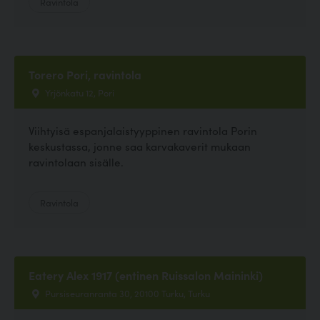
Ravintola
Torero Pori, ravintola
Yrjönkatu 12, Pori
Viihtyisä espanjalaistyyppinen ravintola Porin
keskustassa, jonne saa karvakaverit mukaan
ravintolaan sisälle.
Ravintola
Eatery Alex 1917 (entinen Ruissalon Maininki)
Pursiseuranranta 30, 20100 Turku, Turku