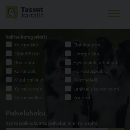
Valitse kategoria(t)
Koirapuisto
Eläinkauppa
Eläinlääkäri
Uimapaikka
Ravintola
Hyvinvointi ja hoitolat
Koirakoulu
Harrastuspaikka
Muut palvelut
Koirahotelli
Koirakuvaaja
Lenkkeily ja patikointi
Koirasovellus
Kauppa
Palveluhaku
Syötä paikkakunta, palvelun nimi tai osoite