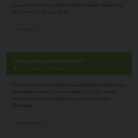
Koirat tervetulleita sisällä sekä terassilla. Ravintola
auki ma-la 11-21, sun 12-18
Ravintola
Median museo ja arkisto Merkki
Ludviginkatu 2-4, Helsinki
Koirat ovat tervetulleita museo Merkkiin kytkettyinä.
Omistajan vastuulla on arvioida, viihtyykö koira
museossa vai jännittääkö se uusia ihmisiä tai
tilanteita.
Muut palvelut