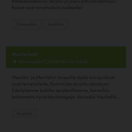
Hiekkauimaranta, terassi ja pieni kahvilarakennus.
Koirat ovat tervetulleita kaikkialle!
Uimapaikka
Ravintola
Mestaritalli
Merikannontie 6 , 00260 Helsinki, Helsinki
Mestari- ja Meritallin terassille myös koiraystävät
ovat tervetulleita. Ravintolan sivuilla sanotaan:
Edellytämme kaikilta asiakkailtamme, karvoihin
katsomatta hyviä käytöstapoja. Varsinkin Meritallin...
Ravintola