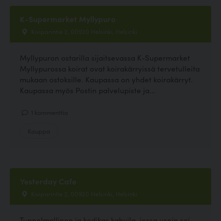
K-Supermarket Myllypuro
Kiviparintie 2, 00920 Helsinki, Helsinki
Myllypuron ostarilla sijaitsevassa K-Supermarket
Myllypurossa koirat ovat koirakärryissä tervetulleita
mukaan ostoksille. Kaupassa on yhdet koirakärryt.
Kaupassa myös Postin palvelupiste ja...
1 kommenttia
Kauppa
Yesterday Cafe
Kiviparintie 2, 00920 Helsinki, Helsinki
Tunnelmallinen ja kodikas kahvila, jossa usein soi