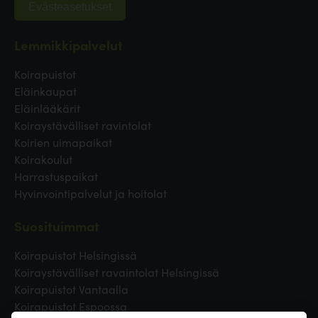
Evästeasetukset
Lemmikkipalvelut
Koirapuistot
Eläinkaupat
Eläinlääkärit
Koiraystävälliset ravintolat
Koirien uimapaikat
Koirakoulut
Harrastuspaikat
Hyvinvointipalvelut ja hoitolat
Suosituimmat
Koirapuistot Helsingissä
Koiraystävälliset ravaintolat Helsingissä
Koirapuistot Vantaalla
Koirapuistot Espoossa