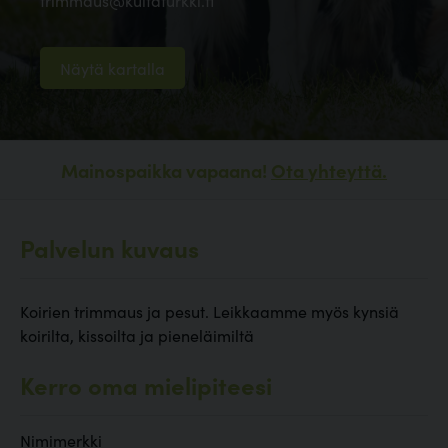
trimmaus@kultaturkki.fi
Näytä kartalla
Mainospaikka vapaana!
Ota yhteyttä.
Palvelun kuvaus
Koirien trimmaus ja pesut. Leikkaamme myös kynsiä
koirilta, kissoilta ja pieneläimiltä
Kerro oma mielipiteesi
Nimimerkki