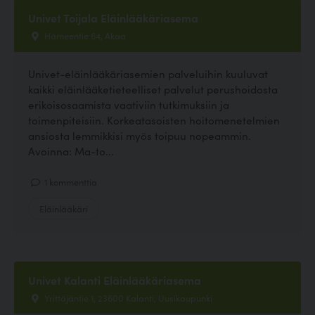
Univet Toijala Eläinlääkäriasema
Hämeentie 64, Akaa
Univet-eläinlääkäriasemien palveluihin kuuluvat
kaikki eläinlääketieteelliset palvelut perushoidosta
erikoisosaamista vaativiin tutkimuksiin ja
toimenpiteisiin. Korkeatasoisten hoitomenetelmien
ansiosta lemmikkisi myös toipuu nopeammin.
Avoinna: Ma-to...
1 kommenttia
Eläinlääkäri
Univet Kalanti Eläinlääkäriasema
Yrittäjäntie 1, 23600 Kalanti, Uusikaupunki