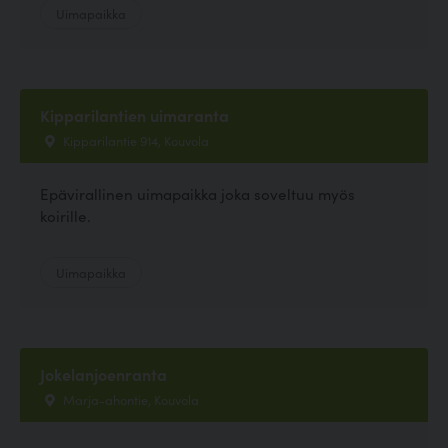
Uimapaikka
Kipparilantien uimaranta
Kipparilantie 914, Kouvola
Epävirallinen uimapaikka joka soveltuu myös
koirille.
Uimapaikka
Jokelanjoenranta
Marja-ahontie, Kouvola