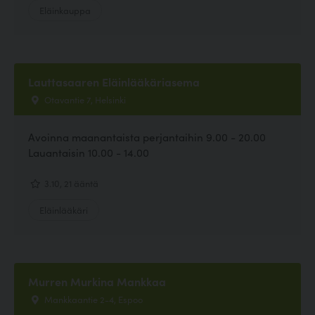
Eläinkauppa
Lauttasaaren Eläinlääkäriasema
Otavantie 7, Helsinki
Avoinna maanantaista perjantaihin 9.00 - 20.00
Lauantaisin 10.00 - 14.00
3.10, 21 ääntä
Eläinlääkäri
Murren Murkina Mankkaa
Mankkaantie 2-4, Espoo