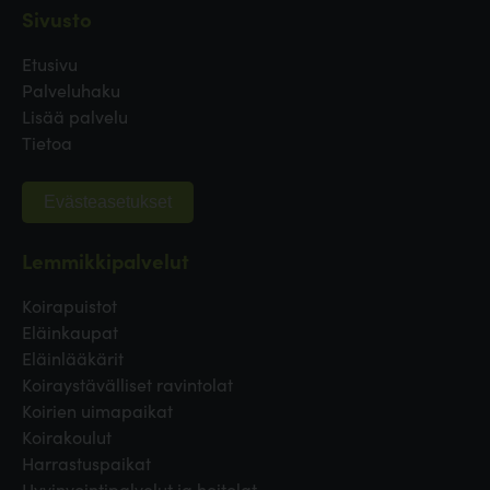
Sivusto
Etusivu
Palveluhaku
Lisää palvelu
Tietoa
Evästeasetukset
Lemmikkipalvelut
Koirapuistot
Eläinkaupat
Eläinlääkärit
Koiraystävälliset ravintolat
Koirien uimapaikat
Koirakoulut
Harrastuspaikat
Hyvinvointipalvelut ja hoitolat