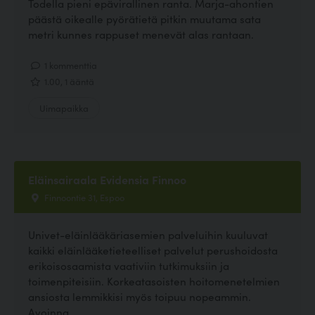
Todella pieni epävirallinen ranta. Marja-ahontien
päästä oikealle pyörätietä pitkin muutama sata
metri kunnes rappuset menevät alas rantaan.
1 kommenttia
1.00, 1 ääntä
Uimapaikka
Eläinsairaala Evidensia Finnoo
Finnoontie 31, Espoo
Univet-eläinlääkäriasemien palveluihin kuuluvat
kaikki eläinlääketieteelliset palvelut perushoidosta
erikoisosaamista vaativiin tutkimuksiin ja
toimenpiteisiin. Korkeatasoisten hoitomenetelmien
ansiosta lemmikkisi myös toipuu nopeammin.
Avoinna...