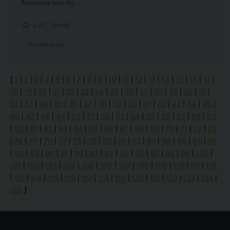
Avoinna ma-to...
4.00, 1 ääntä
Eläinlääkäri
[
1
|
2
|
3
|
4
|
5
|
6
|
7
|
8
|
9
|
10
|
11
|
12
|
13
|
14
|
15
|
16
|
17
|
18
|
19
|
20
|
21
|
22
|
23
|
24
|
25
|
26
|
27
|
28
|
29
|
30
|
31
|
32
|
33
|
34
|
35
|
36
|
37
|
38
|
39
|
40
|
41
|
42
|
43
|
44
|
45
|
46
|
47
|
48
|
49
|
50
|
51
|
52
|
53
|
54
|
55
|
56
|
57
|
58
|
59
|
60
|
61
|
62
|
63
|
64
|
65
|
66
|
67
|
68
|
69
|
70
|
71
|
72
|
73
|
74
|
75
|
76
|
77
|
78
|
79
|
80
|
81
|
82
|
83
|
84
|
85
|
86
|
87
|
88
|
89
|
90
|
91
|
92
|
93
|
94
|
95
|
96
|
97
|
98
|
99
|
100
|
101
|
102
|
103
|
104
|
105
|
106
|
107
|
108
|
109
|
110
|
111
|
112
|
113
|
114
|
115
|
116
|
117
|
118
|
119
|
120
|
121
|
122
|
123
|
124
|
125
]