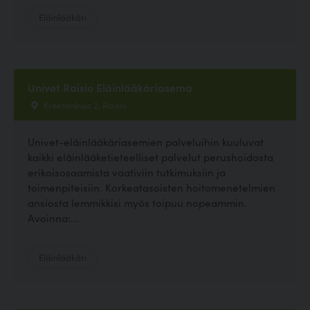
Eläinlääkäri
Univet Raisio Eläinlääkäriasema
Kreetankuja 2, Raisio
Univet-eläinlääkäriasemien palveluihin kuuluvat
kaikki eläinlääketieteelliset palvelut perushoidosta
erikoisosaamista vaativiin tutkimuksiin ja
toimenpiteisiin. Korkeatasoisten hoitomenetelmien
ansiosta lemmikkisi myös toipuu nopeammin.
Avoinna:...
Eläinlääkäri