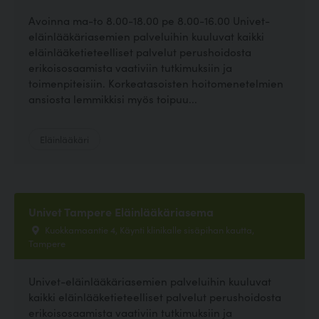
Avoinna ma-to 8.00-18.00 pe 8.00-16.00 Univet-
eläinlääkäriasemien palveluihin kuuluvat kaikki
eläinlääketieteelliset palvelut perushoidosta
erikoisosaamista vaativiin tutkimuksiin ja
toimenpiteisiin. Korkeatasoisten hoitomenetelmien
ansiosta lemmikkisi myös toipuu...
Eläinlääkäri
Univet Tampere Eläinlääkäriasema
Kuokkamaantie 4, Käynti klinikalle sisäpihan kautta,
Tampere
Univet-eläinlääkäriasemien palveluihin kuuluvat
kaikki eläinlääketieteelliset palvelut perushoidosta
erikoisosaamista vaativiin tutkimuksiin ja