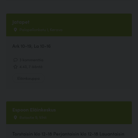
Jatapet
Palopellonkatu 1, Kerava
Ark 10-19, La 10-16
3 kommenttia
4.43, 7 ääntä
Eläinkauppa
Espoon Eläinkeskus
Ratastie 9, Vihti
Torstaisin klo 12-18 Perjantaisin klo 12-18 Lauantaisin