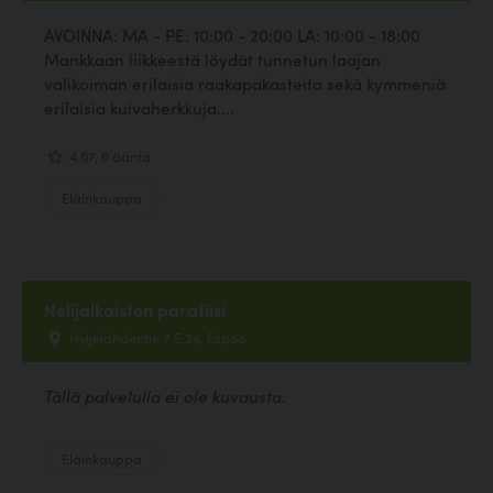
AVOINNA: MA - PE: 10:00 - 20:00 LA: 10:00 - 18:00
Mankkaan liikkeestä löydät tunnetun laajan
valikoiman erilaisia raakapakasteita sekä kymmeniä
erilaisia kuivaherkkuja....
4.67, 6 ääntä
Eläinkauppa
Nelijalkaisten paratiisi
Hyljelahdentie 7 E 24, Espoo
Tällä palvelulla ei ole kuvausta.
Eläinkauppa