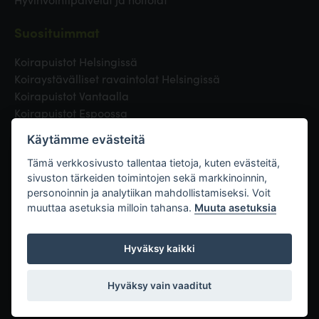
Suosituimmat
Koirapuistot Helsingissä
Koiraystävälliset ravaintolat Helsingissä
Koirapuistot Vantaalla
Koirapuistot Espoossa
Koirapuistot Turussa
Käytämme evästeitä
Eläinlääkäri Helsingissä
Koirapuistot Tampereella
Tämä verkkosivusto tallentaa tietoja, kuten evästeitä,
sivuston tärkeiden toimintojen sekä markkinoinnin,
personoinnin ja analytiikan mahdollistamiseksi. Voit
Linkit
muuttaa asetuksia milloin tahansa.
Muuta asetuksia
Hyväksy kaikki
Hyväksy vain vaaditut