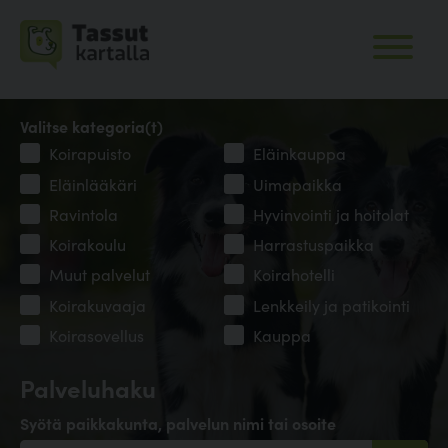
Valitse kategoria(t)
Koirapuisto
Eläinkauppa
Eläinlääkäri
Uimapaikka
Ravintola
Hyvinvointi ja hoitolat
Koirakoulu
Harrastuspaikka
Muut palvelut
Koirahotelli
Koirakuvaaja
Lenkkeily ja patikointi
Koirasovellus
Kauppa
Palveluhaku
Syötä paikkakunta, palvelun nimi tai osoite