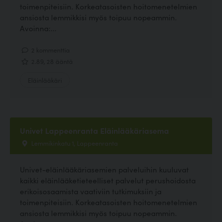
toimenpiteisiin. Korkeatasoisten hoitomenetelmien
ansiosta lemmikkisi myös toipuu nopeammin.
Avoinna:...
2 kommenttia
2.89, 28 ääntä
Eläinlääkäri
Univet Lappeenranta Eläinlääkäriasema
Lemmikinkatu 1, Lappeenranta
Univet-eläinlääkäriasemien palveluihin kuuluvat
kaikki eläinlääketieteelliset palvelut perushoidosta
erikoisosaamista vaativiin tutkimuksiin ja
toimenpiteisiin. Korkeatasoisten hoitomenetelmien
ansiosta lemmikkisi myös toipuu nopeammin.