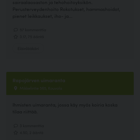
sairaalaosaston ja tehohoitoyksikön.
Perusterveydenhoito Rokotukset, hammashoidot,
pienet leikkaukset, iho- ja...
57 kommenttia
3.17, 75 ääntä
Eläinlääkäri
Rapojärven uimaranta
Mikkelintie 565, Kouvola
Ihmisten uimaranta, jossa käy myös koiria koska
tilaa riittää.
3 kommenttia
4.50, 2 ääntä