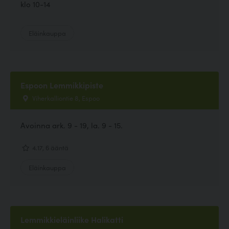
klo 10-14
Eläinkauppa
Espoon Lemmikkipiste
Viherkalliontie 8, Espoo
Avoinna ark. 9 - 19, la. 9 - 15.
4.17, 6 ääntä
Eläinkauppa
Lemmikkieläinliike Halikatti