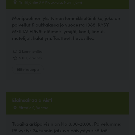
Yrittäjäntie 3 A Klaukkala, Nurmijärvi
Monipuolinen yksityinen lemmikkieläinliike, joka on
palvellut Klaukkalassa jo vuodesta 1988. KYSY
MEILTÄ! Elävät eläimet: jyrsijät, kanit, linnut,
matelijat, kalat ym. Tuotteet: hevosille...
2 kommenttia
5.00, 2 ääntä
Eläinkauppa
Eläinsairaala Aisti
Virtatie 9, Vantaa
Työaika arkipäivisin on klo 8.00-20.00. Palvelumme:
Päivystys 24 tunnin jatkuva päivystys sisältää