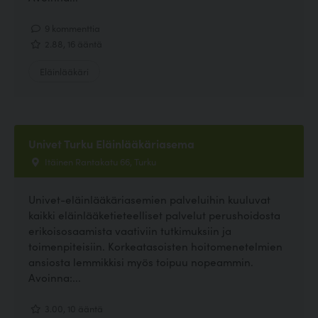
9 kommenttia
2.88, 16 ääntä
Eläinlääkäri
Univet Turku Eläinlääkäriasema
Itäinen Rantakatu 66, Turku
Univet-eläinlääkäriasemien palveluihin kuuluvat
kaikki eläinlääketieteelliset palvelut perushoidosta
erikoisosaamista vaativiin tutkimuksiin ja
toimenpiteisiin. Korkeatasoisten hoitomenetelmien
ansiosta lemmikkisi myös toipuu nopeammin.
Avoinna:...
3.00, 10 ääntä