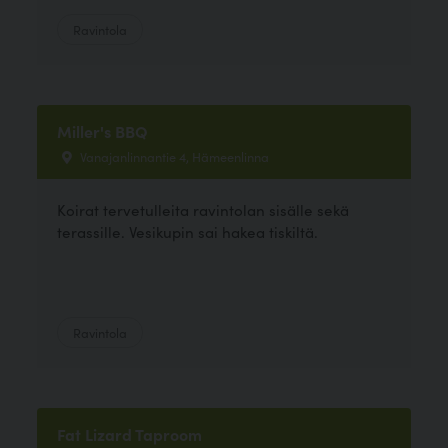
Ravintola
Miller's BBQ
Vanajanlinnantie 4, Hämeenlinna
Koirat tervetulleita ravintolan sisälle sekä
terassille. Vesikupin sai hakea tiskiltä.
Ravintola
Fat Lizard Taproom