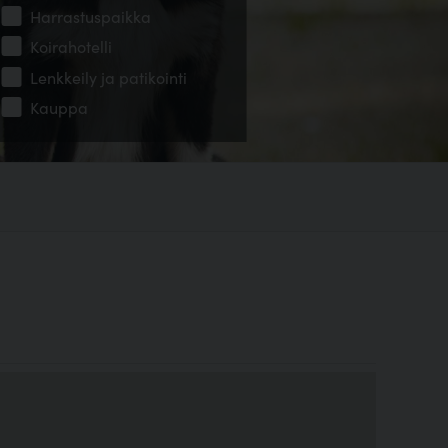
Harrastuspaikka
Koirahotelli
Lenkkeily ja patikointi
Kauppa