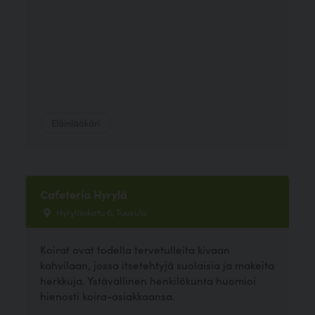
Eläinlääkäri
Cafetería Hyrylä
Hyrylänkatu 6, Tuusula
Koirat ovat todella tervetulleita kivaan
kahvilaan, jossa itsetehtyjä suolaisia ja makeita
herkkuja. Ystävällinen henkilökunta huomioi
hienosti koira-asiakkaansa.