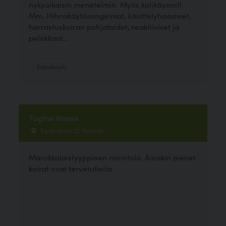
nykyaikaisin menetelmin. Myös kotikäynnit!
Mm. Hihnakäytösongelmat, käsittelyhaasteet,
harrastuskoiran pohjataidot, reaktiiviset ja
pelokkaat...
Koirakoulu
Tagine House
Eerikinkatu 21, Helsinki
Marokkolaistyyppinen ravintola. Ainakin pienet
koirat ovat tervetulleita.