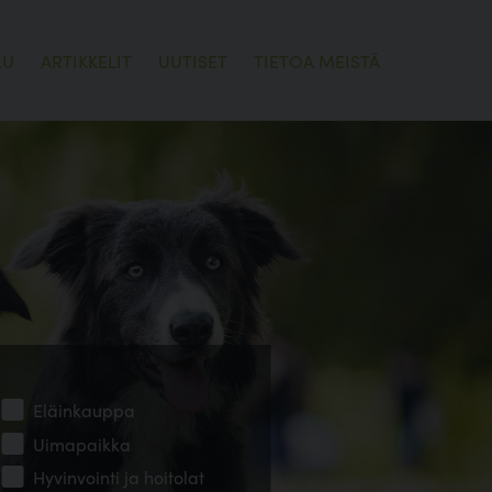
LU
ARTIKKELIT
UUTISET
TIETOA MEISTÄ
Eläinkauppa
Uimapaikka
Hyvinvointi ja hoitolat