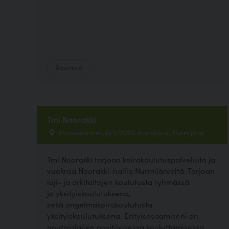
Ravintola
Tmi Noorakki
Metsämiehenkuja 1, 01900 Nurmijärvi , Nurmijärvi
Tmi Noorakki tarjoaa koirakoulutuspalveluita ja
vuokraa Noorakki-hallia Nurmijärveltä. Tarjoan
laji- ja arkitaitojen koulutusta ryhmässä
ja yksityiskoulutuksena,
sekä ongelmakoirakoulutusta
yksityiskoulutuksena. Erityisosaamiseni on
noutajalajien positiivisessa kouluttamisessa...