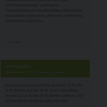
Kristiinankaupungin sydämessä.
Tavaratalostamme löytää kaikkea tekstiileistä
sisustukseen sekä kone, että rauta artikkeleita.
Kokonaiskompleksista...
Kauppa
Kahvila Laikku
Keskustori 4, 33100 Tampere, Tampere
Lounas-ja brunssiravintola. Aukiolot: Ti-Pe klo
9-18 (keittiö auki klo 10-17, jolloin tarkoillaan
brunssia). La-Su klo 10-18 (keittiö sulkeutuu klo
17). Koirat tervetulleita sekä sisä-että...