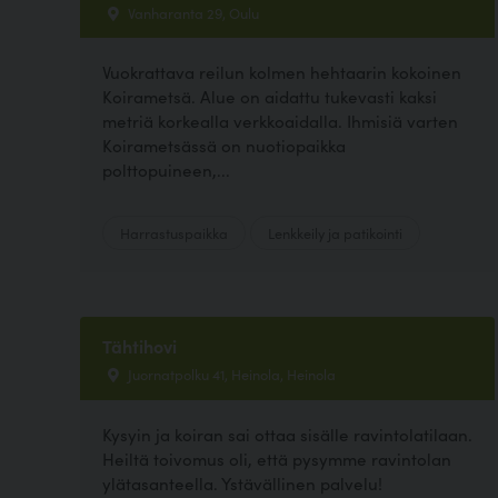
Vanharanta 29, Oulu
Vuokrattava reilun kolmen hehtaarin kokoinen
Koirametsä. Alue on aidattu tukevasti kaksi
metriä korkealla verkkoaidalla. Ihmisiä varten
Koirametsässä on nuotiopaikka
polttopuineen,...
Harrastuspaikka
Lenkkeily ja patikointi
Tähtihovi
Juornatpolku 41, Heinola, Heinola
Kysyin ja koiran sai ottaa sisälle ravintolatilaan.
Heiltä toivomus oli, että pysymme ravintolan
ylätasanteella. Ystävällinen palvelu!