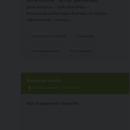
koirahieronta - koirien perinteinen
jäsenkorjaus - faskiakäsittely -
kraniosakraaliterapia Koirakoulu Oulun
rajakylässä: - monia...
Hyvinvointi ja hoitolat
Koirakoulu
Harrastuspaikka
Muut palvelut
Ravintola Huvila
Sibeliuksenkatu, Järvenpää
Koirat pääsevät terassille.