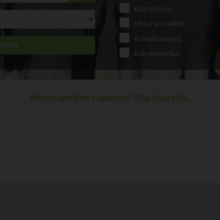
Koirakoulu
Muut palvelut
Koirakuvaaja
Koirasovellus
Mainospaikka vapaana!
Ota yhteyttä.