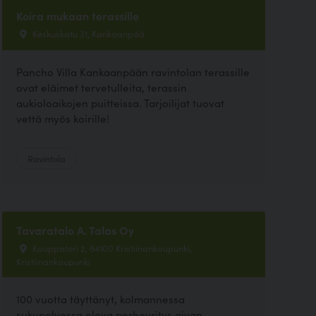
Koira mukaan terassille
Keskuskatu 31, Kankaanpää
Pancho Villa Kankaanpään ravintolan terassille
ovat eläimet tervetulleita, terassin
aukioloaikojen puitteissa. Tarjoilijat tuovat
vettä myös koirille!
Ravintola
Tavaratalo A. Talas Oy
Kauppatori 2, 64100 Kristiinankaupunki,
Kristiinankaupunki
100 vuotta täyttänyt, kolmannessa
sukupolvessa oleva perheyritys aivan