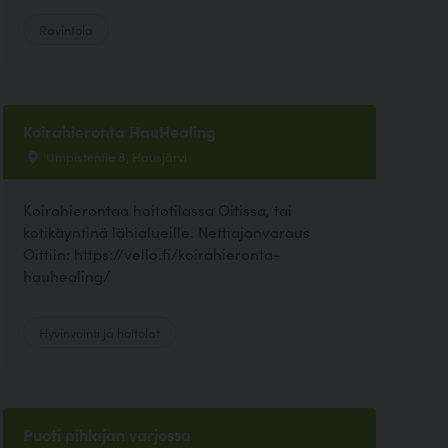
Ravintola
Koirahieronta HauHealing
Umpistentie 8, Hausjärvi
Koirahierontaa hoitotilassa Oitissa, tai
kotikäyntinä lähialueille. Nettiajanvaraus
Oittiin: https://vello.fi/koirahieronta-
hauhealing/
Hyvinvointi ja hoitolat
Puoti pihlajan varjossa