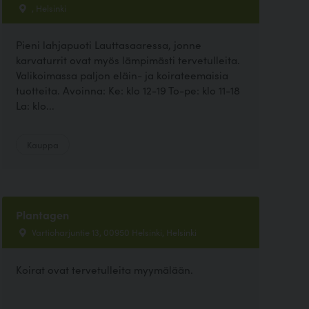
, Helsinki
Pieni lahjapuoti Lauttasaaressa, jonne
karvaturrit ovat myös lämpimästi tervetulleita.
Valikoimassa paljon eläin- ja koirateemaisia
tuotteita. Avoinna: Ke: klo 12-19 To-pe: klo 11-18
La: klo...
Kauppa
Plantagen
Vartioharjuntie 13, 00950 Helsinki, Helsinki
Koirat ovat tervetulleita myymälään.