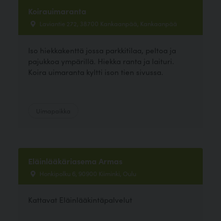
Koirauimaranta
Laviantie 272, 38700 Kankaanpää, Kankaanpää
Iso hiekkakenttä jossa parkkitilaa, peltoa ja
pajukkoa ympärillä. Hiekka ranta ja laituri.
Koira uimaranta kyltti ison tien sivussa.
Uimapaikka
Eläinlääkäriasema Armas
Honkipolku 6, 90900 Kiiminki, Oulu
Kattavat Eläinlääkintäpalvelut