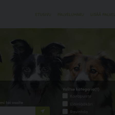
ETUSIVU
PALVELUHAKU
LISÄÄ PALVE
Valitse kategoria(t)
Koirapuisto
mi tai osoite
Eläinlääkäri
Ravintola