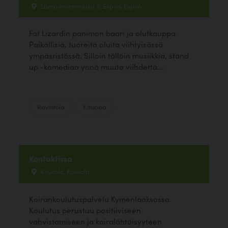
Lämpömiehenkuja 3, Espoo, Espoo
Fat Lizardin panimon baari ja olutkauppa.
Paikallisia, tuoreita oluita viihtyisässä
ympäsristössä. Silloin tällöin musiikkia, stand
up -komediaa ynnä muuta viihdettä....
Ravintola
Kauppa
Kontaktissa
Kouvola, Kouvola
Koirankoulutuspalvelu Kymenlaaksossa.
Koulutus perustuu positiiviseen
vahvistamiseen ja koiralähtöisyyteen