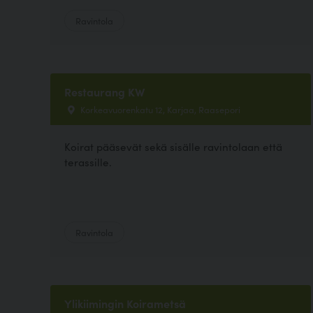
Ravintola
Restaurang KW
Korkeavuorenkatu 12, Karjaa, Raasepori
Koirat pääsevät sekä sisälle ravintolaan että
terassille.
Ravintola
Ylikiimingin Koirametsä