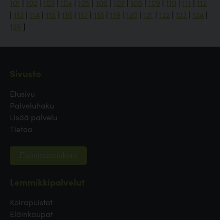
101
|
102
|
103
|
104
|
105
|
106
|
107
|
108
|
109
|
110
|
111
|
112
|
113
|
114
|
115
|
116
|
117
|
118
|
119
|
120
|
121
|
122
|
123
|
124
|
125
]
Sivusto
Etusivu
Palveluhaku
Lisää palvelu
Tietoa
Evästeasetukset
Lemmikkipalvelut
Koirapuistot
Eläinkaupat