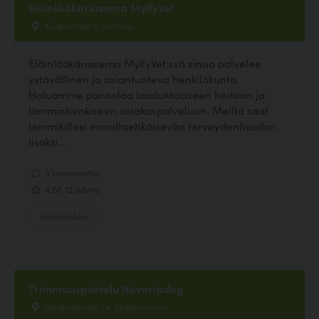
Eläinlääkäriasema MyllyVet
Kiviparintie 2, Helsinki
Eläinlääkäriasema MyllyVet:ssä sinua palvelee
ystävällinen ja asiantunteva henkilökunta.
Haluamme panostaa laadukkaaseen hoitoon ja
lämminhenkiseen asiakaspalveluun. Meiltä saat
lemmikillesi ennaltaehkäisevän terveydenhuollon
lisäksi...
3 kommenttia
4.67, 12 ääntä
Eläinlääkäri
Trimmauspalvelu Noveriadog
Ristikalliontie 24, Kirkkonummi