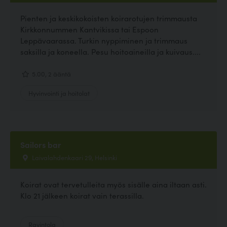
Pienten ja keskikokoisten koirarotujen trimmausta
Kirkkonnummen Kantvikissa tai Espoon
Leppävaarassa. Turkin nyppiminen ja trimmaus
saksilla ja koneella. Pesu hoitoaineilla ja kuivaus....
5.00, 2 ääntä
Hyvinvointi ja hoitolat
Sailors bar
Laivalahdenkaari 29, Helsinki
Koirat ovat tervetulleita myös sisälle aina iltaan asti.
Klo 21 jälkeen koirat vain terassilla.
Ravintola