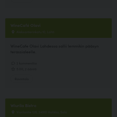
WineCafé Olavi
Aleksanterinkatu 10, Lahti
WineCafe Olavi Lahdessa sallii lemmikin pääsyn
terassialeelle.
2 kommenttia
5.00, 2 ääntä
Ravintola
Wiurila Bistro
Viurilantie 126, 24910 Halikko, Salo