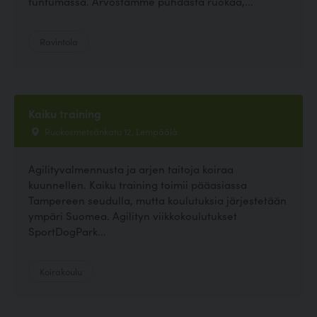
tuntumassa. Arvostamme puhdasta ruokaa,...
Ravintola
Kaiku training
Ruokosmetsänkatu 12, Lempäälä
Agilityvalmennusta ja arjen taitoja koiraa
kuunnellen. Kaiku training toimii pääasiassa
Tampereen seudulla, mutta koulutuksia järjestetään
ympäri Suomea. Agilityn viikkokoulutukset
SportDogPark...
Koirakoulu