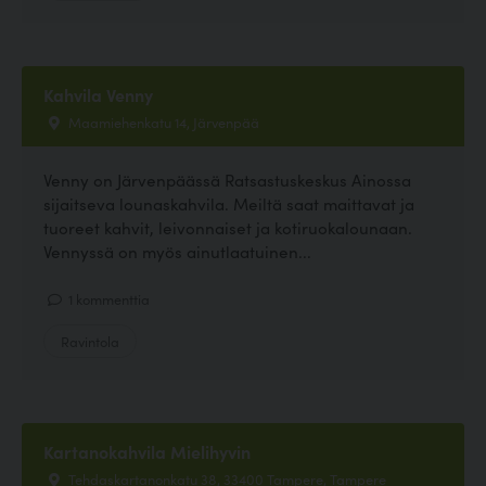
Kahvila Venny
Maamiehenkatu 14, Järvenpää
Venny on Järvenpäässä Ratsastuskeskus Ainossa
sijaitseva lounaskahvila. Meiltä saat maittavat ja
tuoreet kahvit, leivonnaiset ja kotiruokalounaan.
Vennyssä on myös ainutlaatuinen...
1 kommenttia
Ravintola
Kartanokahvila Mielihyvin
Tehdaskartanonkatu 38, 33400 Tampere, Tampere