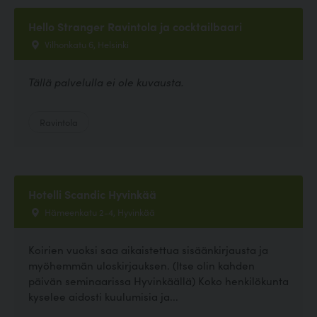
Hello Stranger Ravintola ja cocktailbaari
Vilhonkatu 6, Helsinki
Tällä palvelulla ei ole kuvausta.
Ravintola
Hotelli Scandic Hyvinkää
Hämeenkatu 2-4, Hyvinkää
Koirien vuoksi saa aikaistettua sisäänkirjausta ja
myöhemmän uloskirjauksen. (Itse olin kahden
päivän seminaarissa Hyvinkäällä) Koko henkilökunta
kyselee aidosti kuulumisia ja...