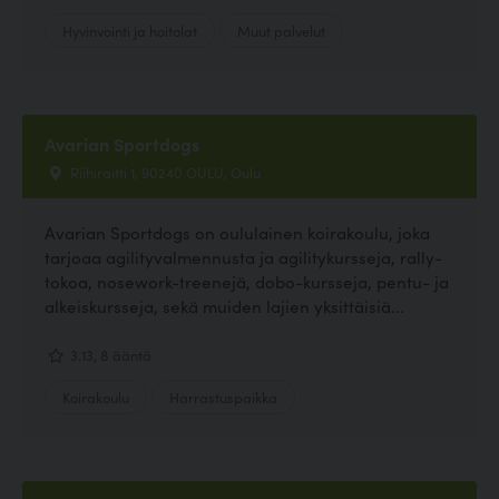
Hyvinvointi ja hoitolat
Muut palvelut
Avarian Sportdogs
Riihiraitti 1, 90240 OULU, Oulu
Avarian Sportdogs on oululainen koirakoulu, joka
tarjoaa agilityvalmennusta ja agilitykursseja, rally-
tokoa, nosework-treenejä, dobo-kursseja, pentu- ja
alkeiskursseja, sekä muiden lajien yksittäisiä...
3.13, 8 ääntä
Koirakoulu
Harrastuspaikka