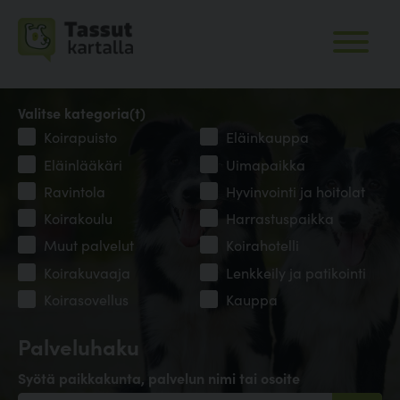
Valitse kategoria(t)
Koirapuisto
Eläinkauppa
Eläinlääkäri
Uimapaikka
Ravintola
Hyvinvointi ja hoitolat
Koirakoulu
Harrastuspaikka
Muut palvelut
Koirahotelli
Koirakuvaaja
Lenkkeily ja patikointi
Koirasovellus
Kauppa
Palveluhaku
Syötä paikkakunta, palvelun nimi tai osoite