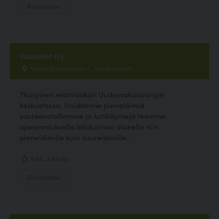
Koirapuisto
VakkaVet Oy
Vakka-Suomenkatu 7 , Uusikaupunki
Yksityinen eläinlääkäri Uudessakaupungin
keskustassa. Hoidamme pieneläimiä
vastaanotollamme ja kotikäyntejä teemme
ajanvarauksella lähikuntien alueella niin
pieneläimille kuin suureläimille.
5.00, 2 ääntä
Eläinlääkäri