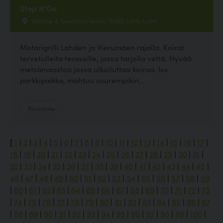
Stop N'Go
Valtatie 4, Seestaan levike, 15460 Lahti, Lahti
Motarigrilli Lahden ja Vierumäen rajalla. Koirat
tervetulleita terassille, jossa tarjolla vettä. Hyvää
metsämaastoa jossa ulkoiluttaa koiraa. Iso
parkkipaikka, mahtuu suurempikin...
Ravintola
[
1
|
2
|
3
|
4
|
5
|
6
|
7
|
8
|
9
|
10
|
11
|
12
|
13
|
14
|
15
|
16
|
17
|
18
|
19
|
20
|
21
|
22
|
23
|
24
|
25
|
26
|
27
|
28
|
29
|
30
|
31
|
32
|
33
|
34
|
35
|
36
|
37
|
38
|
39
|
40
|
41
|
42
|
43
|
44
|
45
|
46
|
47
|
48
|
49
|
50
|
51
|
52
|
53
|
54
|
55
|
56
|
57
|
58
|
59
|
60
|
61
|
62
|
63
|
64
|
65
|
66
|
67
|
68
|
69
|
70
|
71
|
72
|
73
|
74
|
75
|
76
|
77
|
78
|
79
|
80
|
81
|
82
|
83
|
84
|
85
|
86
|
87
|
88
|
89
|
90
|
91
|
92
|
93
|
94
|
95
|
96
|
97
|
98
|
99
|
100
|