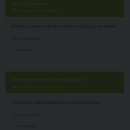
Oh my goodness
Vaasankatu 14, Helsinki
Koirat ja kissat ovat tervetulleita sisälle ja terassille.
1 kommenttia
Ravintola
Eläinlääkäriasema Mosku ja Myry
Jäämerentie 6, Sodankylä
Yksityinen eläinlääkäriasema Sodankylässä
1 kommenttia
Eläinlääkäri