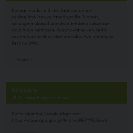
Keveän moderni Bistro tarjoaa rennon
ruokaelämyksen puistonäkymillä. Tuoreet,
sesonginmukaiset annokset tehdään kokonaan
ravintolan keittiössä. Koirat ovat tervetulleita
ravintolaan sisälle sekä terassille. Avoinna:touko-
kesäkuu Ma:...
Ravintola
Koirapuisto
Hemming ElfvingIn tie, Hanko
Katso sijaintini Google Mapsissa!
https://maps.app.goo.gl/1vtc4ecNyYYPQQsw9