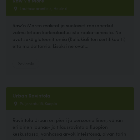
Raw \'n More
Lauttasaarentie 4, Helsinki
Raw’n Moren makeat ja suolaiset raakaherkut
valmistetaan korkealaatuisista raaka-aineista. Ne
ovat sekä gluteenittomia (Keliakialiiton sertifikaatti)
että maidottomia. Lisäksi ne ovat...
Ravintola
Urban Ravintola
Puijonkatu 15, Kuopio
Ravintola Urban on pieni ja persoonallinen, vähän
erilainen lounas- ja tilausravintola Kuopion
keskustassa, vanhassa arvokiinteistössä, aivan torin