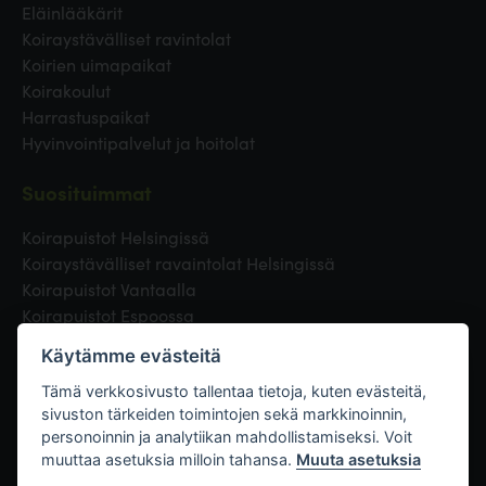
Eläinlääkärit
Koiraystävälliset ravintolat
Koirien uimapaikat
Koirakoulut
Harrastuspaikat
Hyvinvointipalvelut ja hoitolat
Suosituimmat
Koirapuistot Helsingissä
Koiraystävälliset ravaintolat Helsingissä
Koirapuistot Vantaalla
Koirapuistot Espoossa
Koirapuistot Turussa
Käytämme evästeitä
Eläinlääkäri Helsingissä
Koirapuistot Tampereella
Tämä verkkosivusto tallentaa tietoja, kuten evästeitä,
sivuston tärkeiden toimintojen sekä markkinoinnin,
personoinnin ja analytiikan mahdollistamiseksi. Voit
Linkit
muuttaa asetuksia milloin tahansa.
Muuta asetuksia