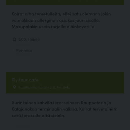
Koirat aina tervetulleita, ellei satu olemaan jokin
voimakkaan allerginen asiakas juuri sisällä.
Makupalakin usein tarjolla eläinkaverille.
5.00, 1 ääntä
Ravintola
Fly tour cafe
Katajanokanlaituri 2 B, Helsinki
Aurinkoinen kahvila terasseineen Kauppatorin ja
Katajanokan terminaalin välissä. Koirat tervetulleita
sekä terassille että sisään.