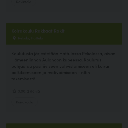
Ravintola
Koirakoulu Rakkaat Rakit
Pekola, Hattula
Koulutusta järjestetään Hattulassa Pekolassa, aivan
Hämeenlinnan Aulangon kupeessa. Koulutus
pohjautuu positiiviseen vahvistamiseen eli koiran
palkitsemiseen ja motivoimiseen - näin
tekemisestä...
3.00, 2 ääntä
Koirakoulu