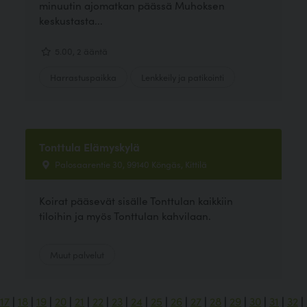
minuutin ajomatkan päässä Muhoksen
keskustasta...
5.00, 2 ääntä
Harrastuspaikka
Lenkkeily ja patikointi
Tonttula Elämyskylä
Palosaarentie 30, 99140 Köngäs, Kittilä
Koirat pääsevät sisälle Tonttulan kaikkiin
tiloihin ja myös Tonttulan kahvilaan.
Muut palvelut
17
|
18
|
19
|
20
|
21
|
22
|
23
|
24
|
25
|
26
|
27
|
28
|
29
|
30
|
31
|
32
|