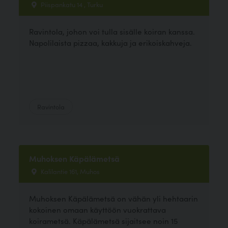
Piispankatu 14 , Turku
Ravintola, johon voi tulla sisälle koiran kanssa.
Napolilaista pizzaa, kakkuja ja erikoiskahveja.
Ravintola
Muhoksen Käpälämetsä
Kalilantie 161, Muhos
Muhoksen Käpälämetsä on vähän yli hehtaarin
kokoinen omaan käyttöön vuokrattava
koirametsä. Käpälämetsä sijaitsee noin 15