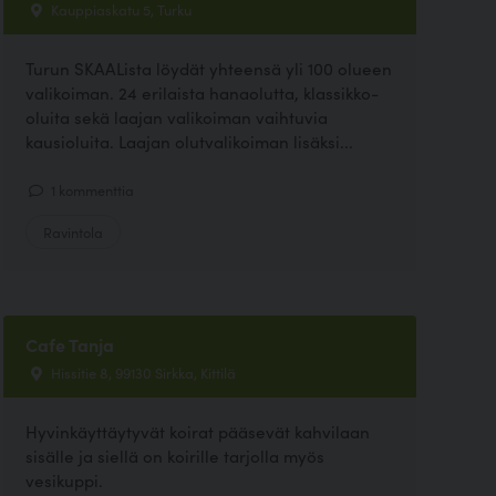
Kauppiaskatu 5, Turku
Turun SKAALista löydät yhteensä yli 100 olueen
valikoiman. 24 erilaista hanaolutta, klassikko-
oluita sekä laajan valikoiman vaihtuvia
kausioluita. Laajan olutvalikoiman lisäksi...
1 kommenttia
Ravintola
Cafe Tanja
Hissitie 8, 99130 Sirkka, Kittilä
Hyvinkäyttäytyvät koirat pääsevät kahvilaan
sisälle ja siellä on koirille tarjolla myös
vesikuppi.