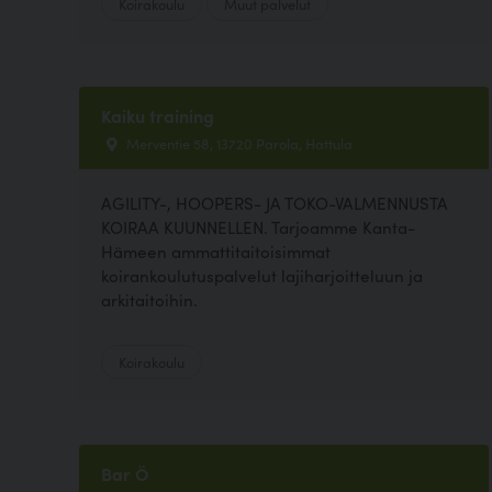
Koirakoulu
Muut palvelut
Kaiku training
Merventie 58, 13720 Parola, Hattula
AGILITY-, HOOPERS- JA TOKO-VALMENNUSTA
KOIRAA KUUNNELLEN. Tarjoamme Kanta-
Hämeen ammattitaitoisimmat
koirankoulutuspalvelut lajiharjoitteluun ja
arkitaitoihin.
Koirakoulu
Bar Ö