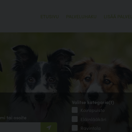
ETUSIVU
PALVELUHAKU
LISÄÄ PALVE
Valitse kategoria(t)
Koirapuisto
mi tai osoite
Eläinlääkäri
Ravintola