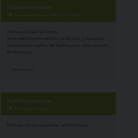
Eläintarvike Felecia
Kaskenpolttajantie, Pirkkala, Pirkkala
Monipuolisesti erilaisia
lemmikkieläintarvikkeita ja koirien ja kissojen
laadukkaita ruokia. Verkkokauppa, oma varasto
Pirkkalassa.
Eläinkauppa
Aurlahti Rantakafe
Rantapuisto, Lohja
Kiltit koirat tervetulleita, vettä tarjolla.