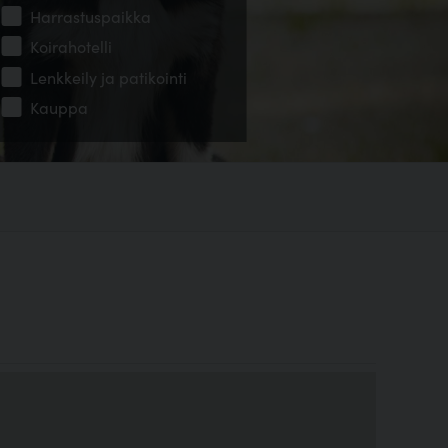
Harrastuspaikka
Koirahotelli
Lenkkeily ja patikointi
Kauppa