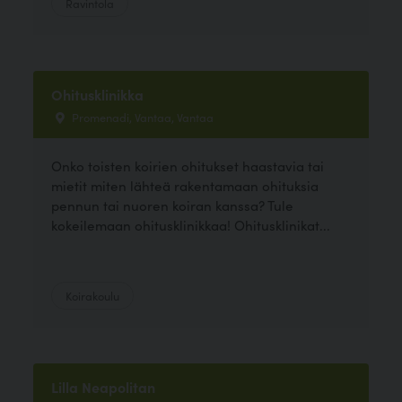
Ravintola
Ohitusklinikka
Promenadi, Vantaa, Vantaa
Onko toisten koirien ohitukset haastavia tai
mietit miten lähteä rakentamaan ohituksia
pennun tai nuoren koiran kanssa? Tule
kokeilemaan ohitusklinikkaa! Ohitusklinikat...
Koirakoulu
Lilla Neapolitan