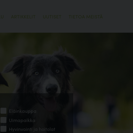
LU
ARTIKKELIT
UUTISET
TIETOA MEISTÄ
Eläinkauppa
Uimapaikka
Hyvinvointi ja hoitolat