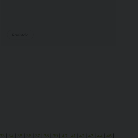
Ravintola
33
|
34
|
35
|
36
|
37
|
38
|
39
|
40
|
41
|
42
|
43
|
44
|
45
|