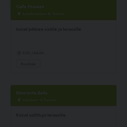
Cafe Prassen
Kuninkaankatu 16, Rauma
koirat pääsee sisälle ja terassille
5.00, 1 ääntä
Ravintola
Risorante Bello
Maakaari 9, Helsinki
Koirat sallittuja terassille.