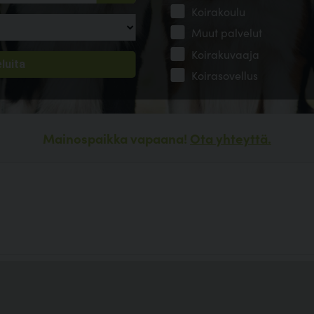
Koirakoulu
Muut palvelut
Koirakuvaaja
Koirasovellus
Mainospaikka vapaana!
Ota yhteyttä.