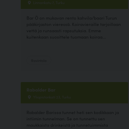
Linnankatu 7, Turku
Bar Ö on mukavan rento kahvila/baari Turun
pääkirjaston vieressä. Koiravieraille tarjoillaan
vettä ja runsaasti rapsutuksia. Emme
kuitenkaan suosittele tuomaan koiraa...
Ravintola
Rabalder Bar
Yliopistonkati 23, Turku
Rabalder Barissa tunnet heti sen kodikkaan ja
intiimin tunnelman. Se on tunnettu sen
maukkaista drinkeistä ja tunnetuimmista