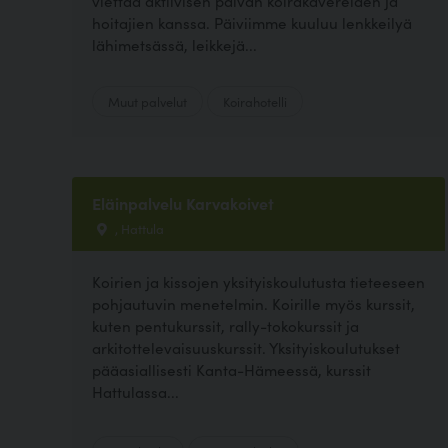
viettää aktiivisen päivän koirakavereiden ja
hoitajien kanssa. Päiviimme kuuluu lenkkeilyä
lähimetsässä, leikkejä...
Muut palvelut
Koirahotelli
Eläinpalvelu Karvakoivet
, Hattula
Koirien ja kissojen yksityiskoulutusta tieteeseen
pohjautuvin menetelmin. Koirille myös kurssit,
kuten pentukurssit, rally-tokokurssit ja
arkitottelevaisuuskurssit. Yksityiskoulutukset
pääasiallisesti Kanta-Hämeessä, kurssit
Hattulassa...