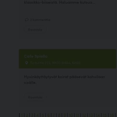
klassikko-biiseistä. Haluamme kutsua...
2 kommenttia
Ravintola
Cafe Spiella
Tunturitie 203, 99130 Sirkka, Kittilä
Hyvinkäyttäytyvät koirat pääsevät kahvilaan
sisälle.
Ravintola
[
1
|
2
|
3
|
4
|
5
|
6
|
7
|
8
|
9
|
10
|
11
|
12
|
13
|
14
|
15
|
16
|