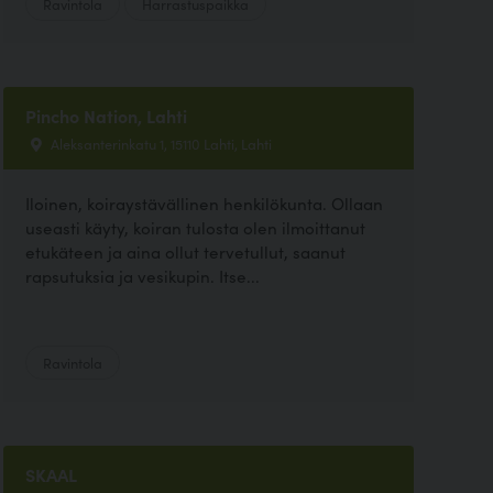
Ravintola
Harrastuspaikka
Pincho Nation, Lahti
Aleksanterinkatu 1, 15110 Lahti, Lahti
Iloinen, koiraystävällinen henkilökunta. Ollaan
useasti käyty, koiran tulosta olen ilmoittanut
etukäteen ja aina ollut tervetullut, saanut
rapsutuksia ja vesikupin. Itse...
Ravintola
SKAAL