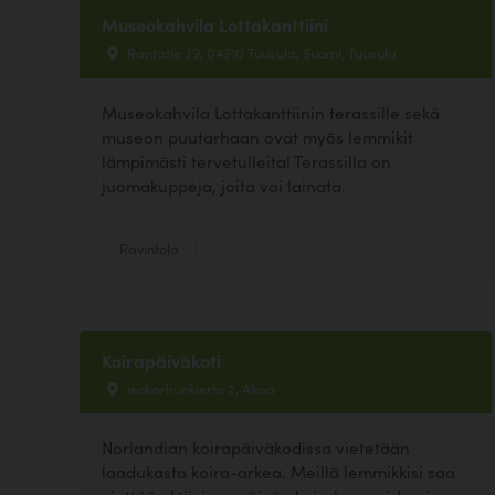
Museokahvila Lottakanttiini
Rantatie 39, 04310 Tuusula, Suomi, Tuusula
Museokahvila Lottakanttiinin terassille sekä
museon puutarhaan ovat myös lemmikit
lämpimästi tervetulleita! Terassilla on
juomakuppeja, joita voi lainata.
Ravintola
Koirapäiväkoti
isokarhunkierto 2, Akaa
Norlandian koirapäiväkodissa vietetään
laadukasta koira-arkea. Meillä lemmikkisi saa