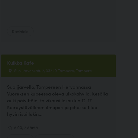
Ravintola
Kuikka Kafe
Suolijärvenkatu 7, 33720 Tampere, Tampere
Suolijärvellä, Tampereen Hervannassa
Vuoreksen kupeessa oleva ulkokahvila. Kesällä
auki päivittäin, talvikausi la+su klo 12-17.
Koiraystävällinen ilmapiiri ja pihassa tilaa
hyvin isoillekin...
5.00, 2 ääntä