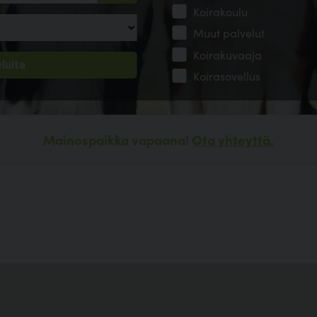
Koirakoulu
Muut palvelut
Koirakuvaaja
Koirasovellus
Mainospaikka vapaana!
Ota yhteyttä.