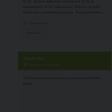
11-22. Terassi palvelee ma-pe klo 11-22 ja
lauantaisin 13-22, säävaraus. Arkisin tarjolla
edullinen ja laadukas lounas. Suosituslistalta...
1 kommenttia
Ravintola
Hiutale Bar
Annankatu 4, Helsinki
Olohuonetunnelmainen ja koiraystävällinen
baari.