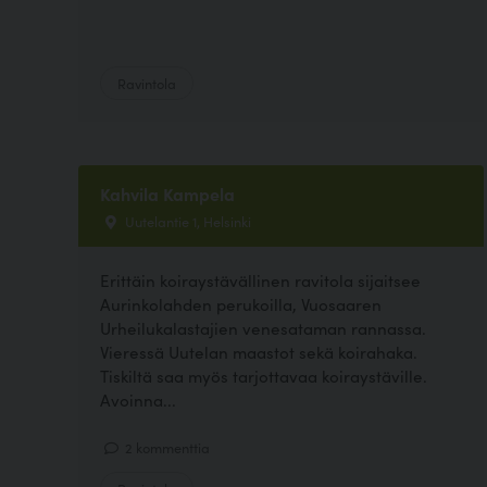
Ravintola
Kahvila Kampela
Uutelantie 1, Helsinki
Erittäin koiraystävällinen ravitola sijaitsee
Aurinkolahden perukoilla, Vuosaaren
Urheilukalastajien venesataman rannassa.
Vieressä Uutelan maastot sekä koirahaka.
Tiskiltä saa myös tarjottavaa koiraystäville.
Avoinna...
2 kommenttia