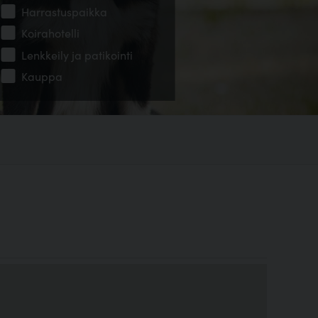
Harrastuspaikka
Koirahotelli
Lenkkeily ja patikointi
Kauppa