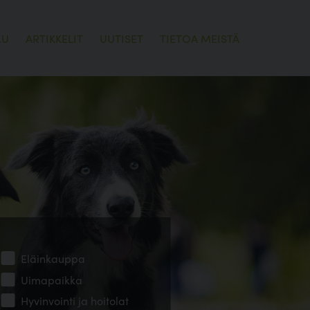
LU
ARTIKKELIT
UUTISET
TIETOA MEISTÄ
Eläinkauppa
Uimapaikka
Hyvinvointi ja hoitolat