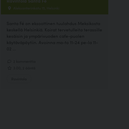
Ravintola Santa Fe
Aleksanterinkatu 15, Helsinki
Santa Fé on eksoottinen tuulahdus Meksikosta
keskellä Helsinkiä. Koirat tervetulleita terassille
kesäisin ja ympärivuoden cafe-puolen
käytäväpöytiin. Avoinna ma-to 11-24 pe-la 11-
02 ...
2 kommenttia
3.00, 2 ääntä
Ravintola