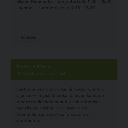
alkaen Maanantai – perjantai kello 11:30 – 15:00
Lauantai – sunnuntai kello 12.30 – 18.30
Ravintola
Trattoria Il Faro
Suolakivenkatu 24, Helsinki
Herttoniemenrannan vanhin ruokaravintola
sijaitsee viihtyisällä paikalla, aivan kanavan
rannassa. Näköala avautuu esteettömästi,
merellä seilaavine laivoineen, aina
Suomenlinnaan saakka. Terassimme
suuntautuu...