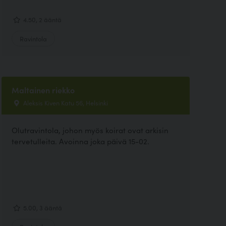
4.50, 2 ääntä
Ravintola
Maltainen riekko
Aleksis Kiven Katu 56, Helsinki
Olutravintola, johon myös koirat ovat arkisin
tervetulleita. Avoinna joka päivä 15-02.
5.00, 3 ääntä