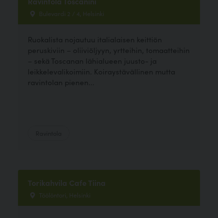
Ravintola Toscanini
Bulevardi 2 / 4, Helsinki
Ruokalista nojautuu italialaisen keittiön
peruskiviin – oliiviöljyyn, yrtteihin, tomaatteihin
– sekä Toscanan lähialueen juusto- ja
leikkelevalikoimiin. Koiraystävällinen mutta
ravintolan pienen...
Ravintola
Torikahvila Cafe Tiina
Töölöntori, Helsinki