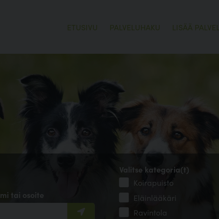
ETUSIVU
PALVELUHAKU
LISÄÄ PALVE
Valitse kategoria(t)
Koirapuisto
mi tai osoite
Eläinlääkäri
Ravintola