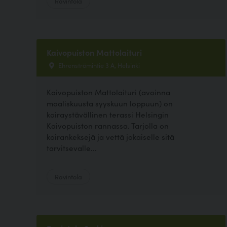
Ravintola
Kaivopuiston Mattolaituri
Ehrenströmintie 3 A, Helsinki
Kaivopuiston Mattolaituri (avoinna
maaliskuusta syyskuun loppuun) on
koiraystävällinen terassi Helsingin
Kaivopuiston rannassa. Tarjolla on
koirankeksejä ja vettä jokaiselle sitä
tarvitsevalle...
Ravintola