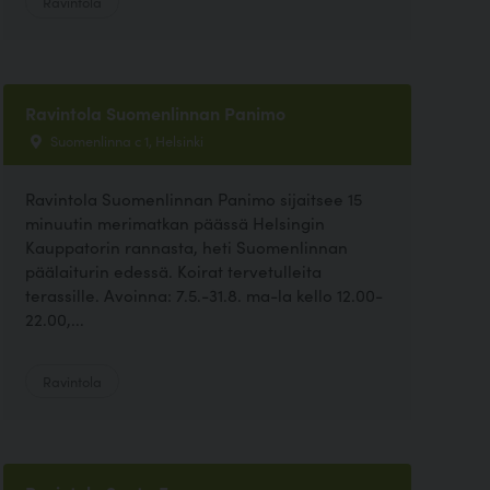
Ravintola
Ravintola Suomenlinnan Panimo
Suomenlinna c 1, Helsinki
Ravintola Suomenlinnan Panimo sijaitsee 15
minuutin merimatkan päässä Helsingin
Kauppatorin rannasta, heti Suomenlinnan
päälaiturin edessä. Koirat tervetulleita
terassille. Avoinna: 7.5.-31.8. ma-la kello 12.00-
22.00,...
Ravintola