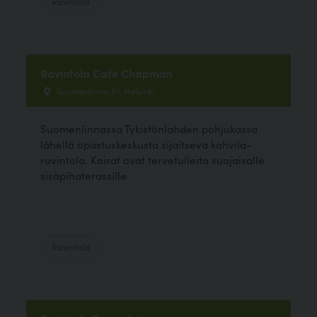
Ravintola
Ravintola Cafe Chapman
Suomenlinna B1, Helsinki
Suomenlinnassa Tykistönlahden pohjukassa
lähellä opastuskeskusta sijaitseva kahvila-
ravintola. Koirat ovat tervetulleita suojaisalle
sisäpihaterassille.
Ravintola