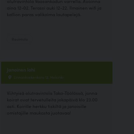
olutravintola Vaasankadun varrella. Avoinna
aina 12-02. Terassi auki 12-22. Ilmainen wifi ja
kallion paras valikoima lautapelejä.
Ravintola
Janoinen lohi
Linnankoskenkatu 12, Helsinki
Viihtyisä olutravintola Taka-Töölössä, jonna
koirat ovat tervetulleita jokapäivä klo 23.00
asti. Koirille herkku tiskiltä ja janoisille
omistajille maukasta juotavaa!