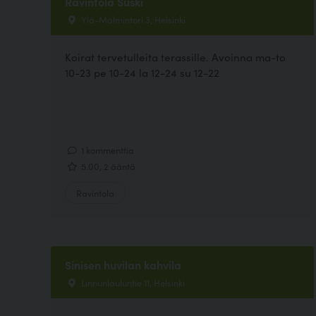
Ravintola Suski
Ylä-Malmintori 3, Helsinki
Koirat tervetulleita terassille. Avoinna ma-to
10-23 pe 10-24 la 12-24 su 12-22
1 kommenttia
5.00, 2 ääntä
Ravintola
Sinisen huvilan kahvila
Linnunlauluntie 11, Helsinki