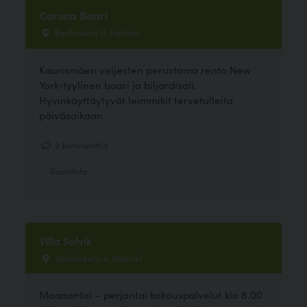
Corona Baari
Eerikinkatu 11, Helsinki
Kaurismäen veljesten perustama rento New
York-tyylinen baari ja biljardisali.
Hyvinkäyttäytyvät leimmikit tervetulleita
päiväsaikaan.
2 kommenttia
Ravintola
Villa Solvik
Solvikinkatu 4, Helsinki
Maanantai – perjantai kokouspalvelut klo 8.00