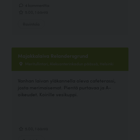
4 kommenttia
5.00, 1 ääntä
Ravintola
Majakkalaiva Relandersgrund
Meritullintori, Aleksanterinkadun päässä, Helsinki
Vanhan laivan yläkannella oleva cafeterassi,
josta merimaisemat. Pientä purtavaa ja A-
oikeudet. Koirille vesikuppi.
5.00, 1 ääntä