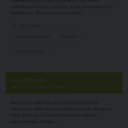
valmennusryhmiin, luentoja, myös yksityistunnit ja
kotikäynnit. Alkavia kurseja ympäri...
2.97, 29 ääntä
Hyvinvointi ja hoitolat
Koirakoulu
Harrastuspaikka
Cafe Buffo Sello
Leppävaarankatu 3-9, Espoo
Koirat ovat sallittuja reunapöydissä kunhan
varmistaa, ettei viereisissä pöydissä ole allergisia.
Cafe Buffo on viihtyisä ja laadukas kahvila
kauppakeskus Sellon...