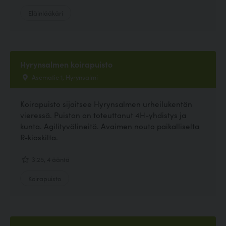
Eläinlääkäri
Hyrynsalmen koirapuisto
Asematie 1, Hyrynsalmi
Koirapuisto sijaitsee Hyrynsalmen urheilukentän
vieressä. Puiston on toteuttanut 4H-yhdistys ja
kunta. Agilityvälineitä. Avaimen nouto paikalliselta
R-kioskilta.
3.25, 4 ääntä
Koirapuisto