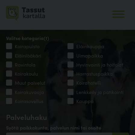
Valitse kategoria(t)
Koirapuisto
Eläinkauppa
Eläinlääkäri
Uimapaikka
Ravintola
Hyvinvointi ja hoitolat
Koirakoulu
Harrastuspaikka
Muut palvelut
Koirahotelli
Koirakuvaaja
Lenkkeily ja patikointi
Koirasovellus
Kauppa
Palveluhaku
Syötä paikkakunta, palvelun nimi tai osoite