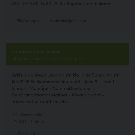
MA- PE 9.00-18.30 LA-SU Sopimuksen mukaan
Eläinkauppa
Hyvinvointi ja hoitolat
Faunatar Länsikeskus
Markulantie 150, 20320 TURKU, Turku
Arkisin klo 10-20 Lauantaisin klo 10-18 Sunnuntaisin
klo 12-16 Valikoimiimme kuuluvat - Jyrsijät - Kanit -
Linnut - Matelijat - Sammakkoeläimet -
Selkärangattomat eläimet - Akvaariokalat -
Tarvikkeet ja ruoat kaikille...
4 kommenttia
3.83, 23 ääntä
Eläinkauppa