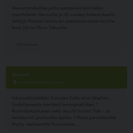
Hevostarvikeliike josta saatavissa koirillekin
mantteleita. Hevosille jo 30 vuoden kokemuksella
tehtyjä Mastan loimia on saatavissa myös koirille.
Koot 25cm-70cm. Takuulla...
Eläinkauppa
Onnivet
Koskenmäentie 14, Tuusula
Hevoseläinlääkäri Sanukka Salla aina lähelläsi.
Uudellamaalla kiertävä hevospraktiikka. ?
Rutiinitarkastukset sekä akuutit hoidot. Talli - ja
kotikäynnit joustavilla ajoilla. ? Myös pieneläimille
löytyy vastaanotto Tuusulassa....