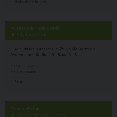
Hyvinvointi ja hoitolat
Musti ja Mirri Raisio Mylly
Myllynkatu 17, Raisio
Liike sijaitsee ostoskeskus Myllyn ala-kerrassa.
Avoinna: ark. 10–19, la 9–18, su 12–18
2 kommenttia
4.25, 4 ääntä
Eläinkauppa
Moonwell's tmi
Huppiomäenkatu 6 a 7, Tampere