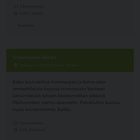
3 kommenttia
4.00, 1 ääntä
Ravintola
Trimmaamo HilLan
Vallikuja 4, 01280 Vantaa, Vantaa
Kaksi koulutettua trimmaajaa ja koira-alan
ammattilaista tarjoaa trimmausta Vantaan
Länsimäessä lyhyen kävelymatkan päässä
Mellunmäen metro-asemalta. Palveluihin kuuluu
myös koirahieronta. Kaikki...
1 kommenttia
3.74, 35 ääntä