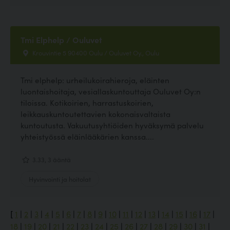
Tmi Elphelp / Ouluvet
Krouvintie 5 90400 Oulu / Ouluvet Oy., Oulu
Tmi elphelp: urheilukoirahieroja, eläinten
luontaishoitaja, vesiallaskuntouttaja Ouluvet Oy:n
tiloissa. Kotikoirien, harrastuskoirien,
leikkauskuntoutettavien kokonaisvaltaista
kuntoutusta. Vakuutusyhtiöiden hyväksymä palvelu
yhteistyössä eläinlääkärien kanssa....
3.33, 3 ääntä
Hyvinvointi ja hoitolat
[
1
|
2
|
3
|
4
|
5
|
6
|
7
|
8
|
9
|
10
|
11
|
12
|
13
|
14
|
15
|
16
|
17
|
18
|
19
|
20
|
21
|
22
|
23
|
24
|
25
|
26
|
27
|
28
|
29
|
30
|
31
|