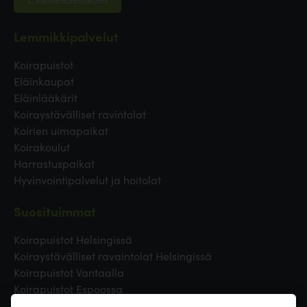
Lemmikkipalvelut
Koirapuistot
Eläinkaupat
Eläinlääkärit
Koiraystävälliset ravintolat
Koirien uimapaikat
Koirakoulut
Harrastuspaikat
Hyvinvointipalvelut ja hoitolat
Suosituimmat
Koirapuistot Helsingissä
Koiraystävälliset ravaintolat Helsingissä
Koirapuistot Vantaalla
Koirapuistot Espoossa
Koirapuistot Turussa