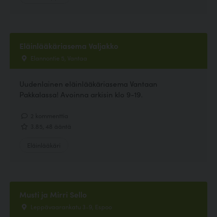
Eläinlääkäriasema Valjakko
Elannontie 5, Vantaa
Uudenlainen eläinlääkäriasema Vantaan
Pakkalassa! Avoinna arkisin klo 9-19.
2 kommenttia
3.85, 48 ääntä
Eläinlääkäri
Musti ja Mirri Sello
Leppävaarankatu 3-9, Espoo