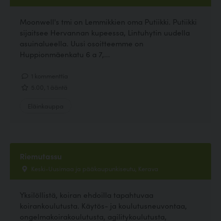
Moonwell's tmi on Lemmikkien oma Putiikki. Putiikki
sijaitsee Hervannan kupeessa, Lintuhytin uudella
asuinalueella. Uusi osoitteemme on
Huppionmäenkatu 6 a 7,...
1 kommenttia
5.00, 1 ääntä
Eläinkauppa
Riemutassu
Keski-Uusimaa ja pääkaupunkiseutu, Kerava
Yksilöllistä, koiran ehdoilla tapahtuvaa
koirankoulutusta. Käytös- ja koulutusneuvontaa,
ongelmakoirakoulutusta, agilitykoulutusta,