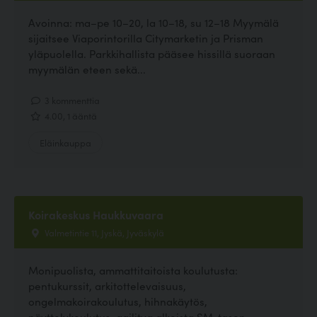
Avoinna: ma–pe 10–20, la 10–18, su 12–18 Myymälä
sijaitsee Viaporintorilla Citymarketin ja Prisman
yläpuolella. Parkkihallista pääsee hissillä suoraan
myymälän eteen sekä...
3 kommenttia
4.00, 1 ääntä
Eläinkauppa
Koirakeskus Haukkuvaara
Valmetintie 11, Jyskä, Jyväskylä
Monipuolista, ammattitaitoista koulutusta:
pentukurssit, arkitottelevaisuus,
ongelmakoirakoulutus, hihnakäytös,
näyttelykoulutus, agilitya alkeista SM-tason