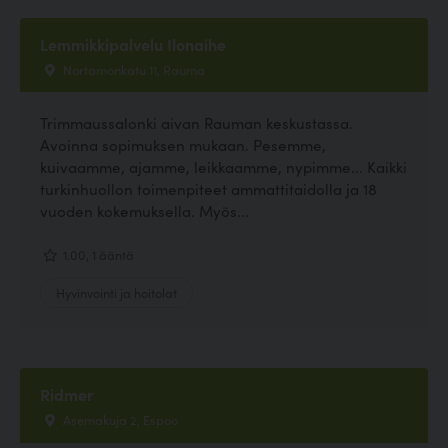
Lemmikkipalvelu Ilonaihe
Nortamonkatu 11, Rauma
Trimmaussalonki aivan Rauman keskustassa.
Avoinna sopimuksen mukaan. Pesemme,
kuivaamme, ajamme, leikkaamme, nypimme... Kaikki
turkinhuollon toimenpiteet ammattitaidolla ja 18
vuoden kokemuksella. Myös...
1.00, 1 ääntä
Hyvinvointi ja hoitolat
Ridmer
Asemakuja 2, Espoo