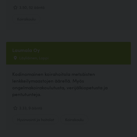
3.50, 52 ääntä
Koirakoulu
Laumala Oy
Läyliäinen, Loppi
Kodinomainen koirahoitola metsäisten
lenkkeilymaastojen äärellä. Myös
ongelmakoirakoulutusta, verijälkiopetusta ja
pentutunteja.
3.33, 9 ääntä
Hyvinvointi ja hoitolat
Koirakoulu