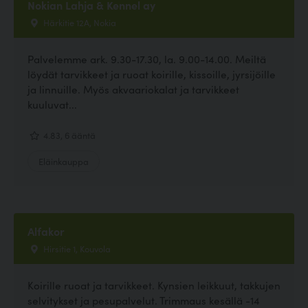
Nokian Lahja & Kennel ay
Härkitie 12A, Nokia
Palvelemme ark. 9.30-17.30, la. 9.00-14.00. Meiltä
löydät tarvikkeet ja ruoat koirille, kissoille, jyrsijöille
ja linnuille. Myös akvaariokalat ja tarvikkeet
kuuluvat...
4.83, 6 ääntä
Eläinkauppa
Alfakor
Hirsitie 1, Kouvola
Koirille ruoat ja tarvikkeet. Kynsien leikkuut, takkujen
selvitykset ja pesupalvelut. Trimmaus kesällä -14