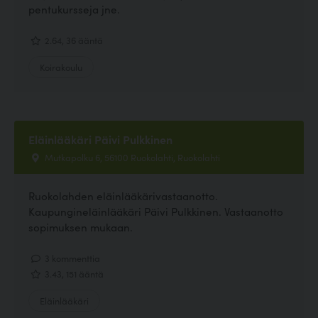
pentukursseja jne.
2.64, 36 ääntä
Koirakoulu
Eläinlääkäri Päivi Pulkkinen
Mutkapolku 6, 56100 Ruokolahti, Ruokolahti
Ruokolahden eläinlääkärivastaanotto.
Kaupungineläinlääkäri Päivi Pulkkinen. Vastaanotto
sopimuksen mukaan.
3 kommenttia
3.43, 151 ääntä
Eläinlääkäri