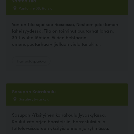
Vanton Tila
Vantontie 68, Raisio
Vanton Tila sijaitsee Raisiossa, Nesteen jalostamon
läheisyydessä. Tila on toiminut puutarhatilana n.
30-luvulta lähtien. Viiden hehtaarin
omenapuutarhaa viljellään vielä tänäkin...
Harrastuspaikka
Sasupan Koirakoulu
Soratie , Jyväskylä
Sasupan -Yksityinen koirakoulu Jyväskylässä.
Koulutusta arjen haasteisiin, harrastuksiin ja
tottelevaisuuteen yksityistunnein ja ryhmässä.