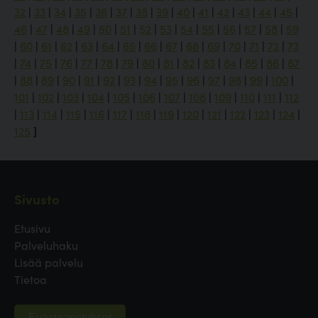
32
|
33
|
34
|
35
|
36
|
37
|
38
|
39
|
40
|
41
|
42
|
43
|
44
|
45
|
46
|
47
|
48
|
49
|
50
|
51
|
52
|
53
|
54
|
55
|
56
|
57
|
58
|
59
|
60
|
61
|
62
|
63
|
64
|
65
|
66
|
67
|
68
|
69
|
70
|
71
|
72
|
73
|
74
|
75
|
76
|
77
|
78
|
79
|
80
|
81
|
82
|
83
|
84
|
85
|
86
|
87
|
88
|
89
|
90
|
91
|
92
|
93
|
94
|
95
|
96
|
97
|
98
|
99
|
100
|
101
|
102
|
103
|
104
|
105
|
106
|
107
|
108
|
109
|
110
|
111
|
112
|
113
|
114
|
115
|
116
|
117
|
118
|
119
|
120
|
121
|
122
|
123
|
124
|
125
]
Sivusto
Etusivu
Palveluhaku
Lisää palvelu
Tietoa
Evästeasetukset