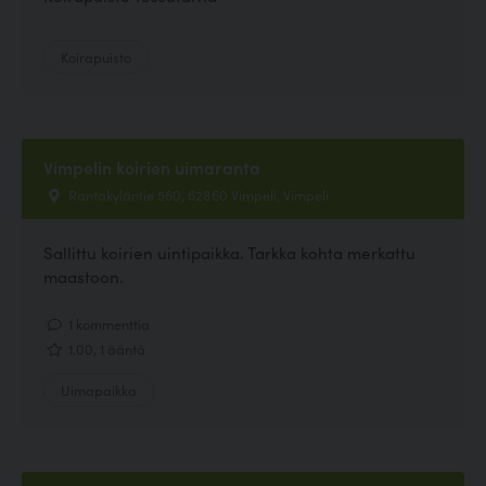
Koirapuisto
Vimpelin koirien uimaranta
Rantakyläntie 560, 62860 Vimpeli, Vimpeli
Sallittu koirien uintipaikka. Tarkka kohta merkattu
maastoon.
1 kommenttia
1.00, 1 ääntä
Uimapaikka