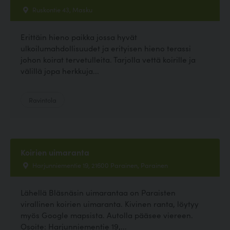
Ruskontie 43, Masku
Erittäin hieno paikka jossa hyvät
ulkoilumahdollisuudet ja erityisen hieno terassi
johon koirat tervetulleita. Tarjolla vettä koirille ja
välillä jopa herkkuja...
Ravintola
Koirien uimaranta
Harjunniementie 19, 21600 Parainen, Parainen
Lähellä Bläsnäsin uimarantaa on Paraisten
virallinen koirien uimaranta. Kivinen ranta, löytyy
myös Google mapsista. Autolla pääsee viereen.
Osoite: Harjunniementie 19,...