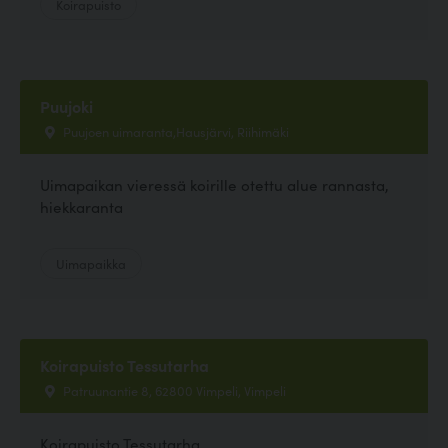
Koirapuisto
Puujoki
Puujoen uimaranta,Hausjärvi, Riihimäki
Uimapaikan vieressä koirille otettu alue rannasta,
hiekkaranta
Uimapaikka
Koirapuisto Tessutarha
Patruunantie 8, 62800 Vimpeli, Vimpeli
Koirapuisto Tessutarha