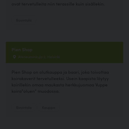
ovat tervetulleita niin terassille kuin sisällekin.
Ravintola
Pien Shop
Ateneuminkuja 2, Helsinki
Pien Shop on olutkauppa ja baari, joka toivottaa
koirakaverit tervetulleeksi. Usein kaapista löytyy
koirillekin omaa maukasta herkkujuomaa Vuppe
koira"oluen" muodossa.
Ravintola
Kauppa