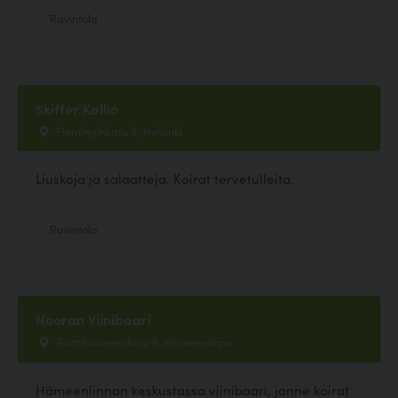
Ravintola
Skiffer Kallio
Fleminginkatu 8, Helsinki
Liuskoja ja salaatteja. Koirat tervetulleita.
Ravintola
Nooran Viinibaari
Raatihuoneenkatu 8, Hämeenlinna
Hämeenlinnan keskustassa viinibaari, jonne koirat