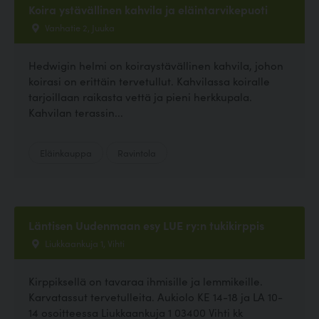
Koira ystävällinen kahvila ja eläintarvikepuoti
Vanhatie 2, Juuka
Hedwigin helmi on koiraystävällinen kahvila, johon
koirasi on erittäin tervetullut. Kahvilassa koiralle
tarjoillaan raikasta vettä ja pieni herkkupala.
Kahvilan terassin...
Eläinkauppa
Ravintola
Läntisen Uudenmaan esy LUE ry:n tukikirppis
Liukkaankuja 1, Vihti
Kirppiksellä on tavaraa ihmisille ja lemmikeille.
Karvatassut tervetulleita. Aukiolo KE 14-18 ja LA 10-
14 osoitteessa Liukkaankuja 1 03400 Vihti kk