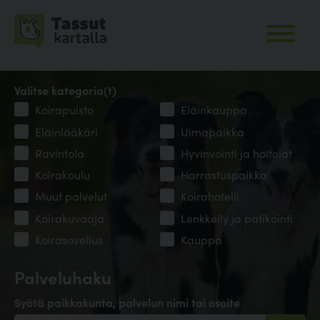
Valitse kategoria(t)
Koirapuisto
Eläinkauppa
Eläinlääkäri
Uimapaikka
Ravintola
Hyvinvointi ja hoitolat
Koirakoulu
Harrastuspaikka
Muut palvelut
Koirahotelli
Koirakuvaaja
Lenkkeily ja patikointi
Koirasovellus
Kauppa
Palveluhaku
Syötä paikkakunta, palvelun nimi tai osoite