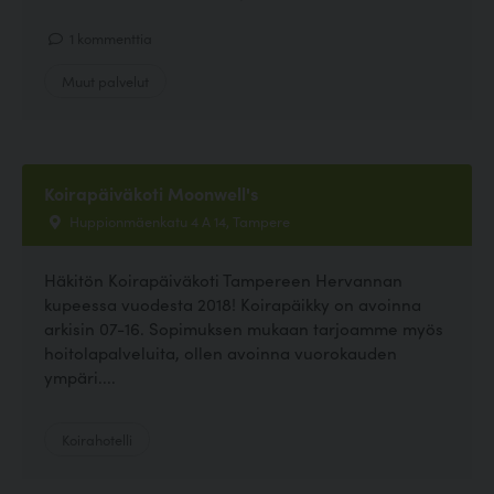
1 kommenttia
Muut palvelut
Koirapäiväkoti Moonwell's
Huppionmäenkatu 4 A 14, Tampere
Häkitön Koirapäiväkoti Tampereen Hervannan
kupeessa vuodesta 2018! Koirapäikky on avoinna
arkisin 07-16. Sopimuksen mukaan tarjoamme myös
hoitolapalveluita, ollen avoinna vuorokauden
ympäri....
Koirahotelli