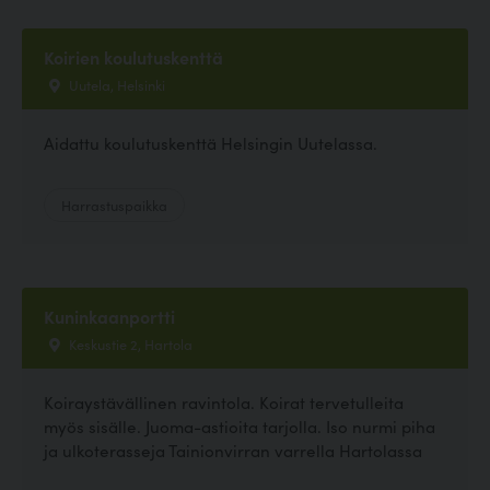
Koirien koulutuskenttä
Uutela, Helsinki
Aidattu koulutuskenttä Helsingin Uutelassa.
Harrastuspaikka
Kuninkaanportti
Keskustie 2, Hartola
Koiraystävällinen ravintola. Koirat tervetulleita
myös sisälle. Juoma-astioita tarjolla. Iso nurmi piha
ja ulkoterasseja Tainionvirran varrella Hartolassa