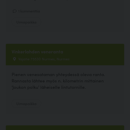
1 kommenttia
Uimapaikka
Vinkerlahden veneranta
Vajatie 75530 Nurmes, Nurmes
Pienen venesataman yhteydessä oleva ranta.
Rannasta lähtee myös n. kilometrin mittainen
'Joukon polku' läheiselle lintutornille.
Uimapaikka