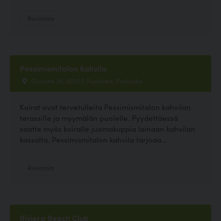
Ravintola
Pessimismitalon Kahvila
Ouluntie 26, 89200 Puolanka, Puolanka
Koirat ovat tervetulleita Pessimismitalon kahvilan
terassille ja myymälän puolelle. Pyydettäessä
saatte myös koiralle juomakuppia lainaan kahvilan
kassalta. Pessimismitalon kahvila tarjoaa...
Ravintola
Riviera Beach Club