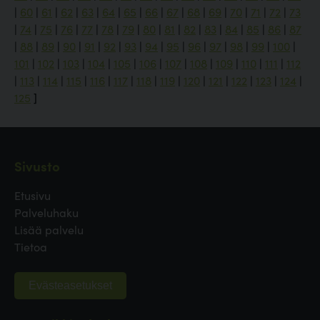
|
60
|
61
|
62
|
63
|
64
|
65
|
66
|
67
|
68
|
69
|
70
|
71
|
72
|
73
|
74
|
75
|
76
|
77
|
78
|
79
|
80
|
81
|
82
|
83
|
84
|
85
|
86
|
87
|
88
|
89
|
90
|
91
|
92
|
93
|
94
|
95
|
96
|
97
|
98
|
99
|
100
|
101
|
102
|
103
|
104
|
105
|
106
|
107
|
108
|
109
|
110
|
111
|
112
|
113
|
114
|
115
|
116
|
117
|
118
|
119
|
120
|
121
|
122
|
123
|
124
|
125
]
Sivusto
Etusivu
Palveluhaku
Lisää palvelu
Tietoa
Evästeasetukset