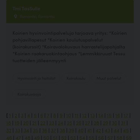
Tmi TasSulle
Ilomantsi, Ilomantsi
Koirien hyvinvointipalveluja tarjoava yritys: *Koirien
pohjavillapesut *Koirien koulutuspalvelut
(koirakurssit) *Koiravalokuvaus harrastelijapohjalta
*Koirien raakaruokintaohjaus *Lemmikkiruuat Tessu
tuotteiden jälleenmyynti
Hyvinvointi ja hoitolat
Koirakoulu
Muut palvelut
Koirakuvaaja
[
1
|
2
|
3
|
4
|
5
|
6
|
7
|
8
|
9
|
10
|
11
|
12
|
13
|
14
|
15
|
16
|
17
|
18
|
19
|
20
|
21
|
22
|
23
|
24
|
25
|
26
|
27
|
28
|
29
|
30
|
31
|
32
|
33
|
34
|
35
|
36
|
37
|
38
|
39
|
40
|
41
|
42
|
43
|
44
|
45
|
46
|
47
|
48
|
49
|
50
|
51
|
52
|
53
|
54
|
55
|
56
|
57
|
58
|
59