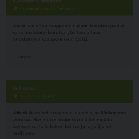
K-Market Kissanmaa
Kissanmaankatu 20, Tampere
Koiran voi ottaa kauppaan mukaan koirakärryssä eli
koira nostetaan koirakärryksi tuunattuun
ostoskärryyn kauppareissun ajaksi.
Kauppa
Deli Rasoi
Itäkatu 1-5, Helsinki
Itäkeskuksen Eatis ravintola-alueella, sisäänkäynnin
vieressä. Ravintolan sisäänkäyntiä lähimpään
pöytään sai tulla koiran kanssa ja tarjoilija toi
vesikipon.