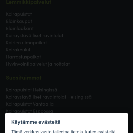
Lemmikkipalvelut
Koirapuistot
Eläinkaupat
Eläinlääkärit
Koiraystävälliset ravintolat
Koirien uimapaikat
Koirakoulut
Harrastuspaikat
Hyvinvointipalvelut ja hoitolat
Suosituimmat
Koirapuistot Helsingissä
Koiraystävälliset ravaintolat Helsingissä
Koirapuistot Vantaalla
Koirapuistot Espoossa
Koirapuistot Turussa
Käytämme evästeitä
Eläinlääkäri Helsingissä
Koirapuistot Tampereella
Tämä verkkosivusto tallentaa tietoja, kuten evästeitä,