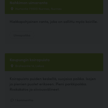
Nahkimon uimaranta
Hurtantie 75500 Nurmes, Nurmes
Hiekkapohjainen ranta, joka on sallittu myös koirille.
Uimapaikka
Kaupungin koirapuisto
Braheantie 14, Lieksa
Koirapuisto puiden keskellä, suojaisa paikka. Isojen
ja pienien puolet erikseen. Pieni parkkipaikka.
Roskakatos ja siivousvälineet.
1 kommenttia