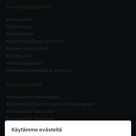
Lemmikkipalvelut
Koirapuistot
Eläinkaupat
Eläinlääkärit
Koiraystävälliset ravintolat
Koirien uimapaikat
Koirakoulut
Harrastuspaikat
Hyvinvointipalvelut ja hoitolat
Suosituimmat
Koirapuistot Helsingissä
Koiraystävälliset ravaintolat Helsingissä
Koirapuistot Vantaalla
Koirapuistot Espoossa
Koirapuistot Turussa
Käytämme evästeitä
Eläinlääkäri Helsingissä