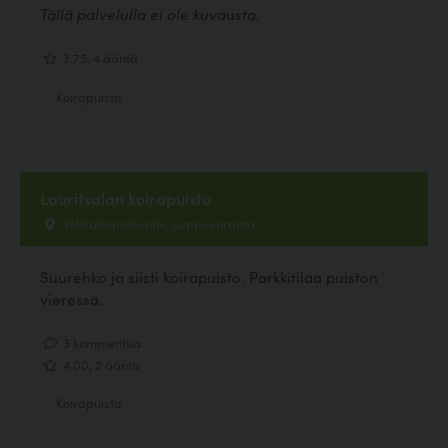
Tällä palvelulla ei ole kuvausta.
3.75, 4 ääntä
Koirapuisto
Lauritsalan koirapuisto
Vehkataipaleentie, Lappeenranta
Suurehko ja siisti koirapuisto. Parkkitilaa puiston
vieressä.
3 kommenttia
4.00, 2 ääntä
Koirapuisto