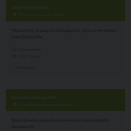
Killan koirapuisto
Pörkiöntien päässä, Kerava
Perushyvä ja suosittu koirapuisto, jossa oma aitaus
pienille koirille.
5 kommenttia
3.00, 1 ääntä
Koirapuisto
Kurkelan koirapuisto
Kivitaskunkadun varrella, Kerava
Rauhallisella paikalla sijaitseva ja hyvin aidattu
koirapuisto.