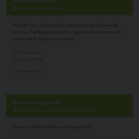
Kiteen koirapuisto
Kalapolun varrella, Kitee
Rauhallinen koirapuisto, jossa oma puoli pienille
koirille. Parkkipaikka, johon menee muutama auto.
Lisää saa Kalapolun varrelle.
1 kommenttia
2.00, 2 ääntä
Koirapuisto
Kokkolan koirapuisto
Vanhansatamanlahdentien varrella, Kokkola
Vuonna 2010 valmistunut koirapuisto.