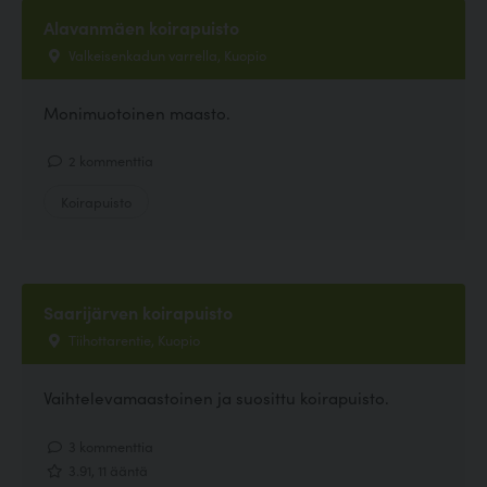
Alavanmäen koirapuisto
Valkeisenkadun varrella, Kuopio
Monimuotoinen maasto.
2 kommenttia
Koirapuisto
Saarijärven koirapuisto
Tiihottarentie, Kuopio
Vaihtelevamaastoinen ja suosittu koirapuisto.
3 kommenttia
3.91, 11 ääntä