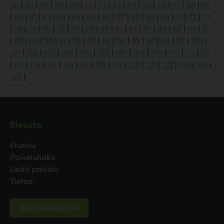
46
|
47
|
48
|
49
|
50
|
51
|
52
|
53
|
54
|
55
|
56
|
57
|
58
|
59
|
60
|
61
|
62
|
63
|
64
|
65
|
66
|
67
|
68
|
69
|
70
|
71
|
72
|
73
|
74
|
75
|
76
|
77
|
78
|
79
|
80
|
81
|
82
|
83
|
84
|
85
|
86
|
87
|
88
|
89
|
90
|
91
|
92
|
93
|
94
|
95
|
96
|
97
|
98
|
99
|
100
|
101
|
102
|
103
|
104
|
105
|
106
|
107
|
108
|
109
|
110
|
111
|
112
|
113
|
114
|
115
|
116
|
117
|
118
|
119
|
120
|
121
|
122
|
123
|
124
|
125
]
Sivusto
Etusivu
Palveluhaku
Lisää palvelu
Tietoa
Evästeasetukset