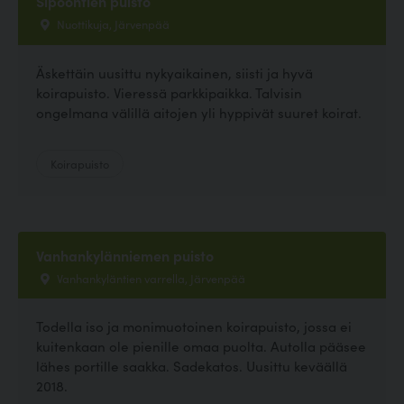
Sipoontien puisto
Nuottikuja, Järvenpää
Äskettäin uusittu nykyaikainen, siisti ja hyvä
koirapuisto. Vieressä parkkipaikka. Talvisin
ongelmana välillä aitojen yli hyppivät suuret koirat.
Koirapuisto
Vanhankylänniemen puisto
Vanhankyläntien varrella, Järvenpää
Todella iso ja monimuotoinen koirapuisto, jossa ei
kuitenkaan ole pienille omaa puolta. Autolla pääsee
lähes portille saakka. Sadekatos. Uusittu keväällä
2018.