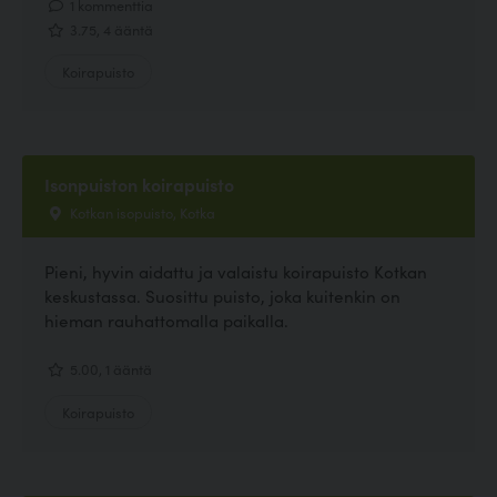
1 kommenttia
3.75, 4 ääntä
Koirapuisto
Isonpuiston koirapuisto
Kotkan isopuisto, Kotka
Pieni, hyvin aidattu ja valaistu koirapuisto Kotkan
keskustassa. Suosittu puisto, joka kuitenkin on
hieman rauhattomalla paikalla.
5.00, 1 ääntä
Koirapuisto