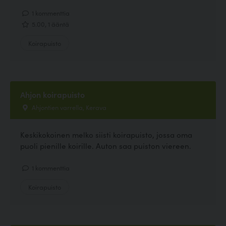
1 kommenttia
5.00, 1 ääntä
Koirapuisto
Ahjon koirapuisto
Ahjontien varrella, Kerava
Keskikokoinen melko siisti koirapuisto, jossa oma
puoli pienille koirille. Auton saa puiston viereen.
1 kommenttia
Koirapuisto