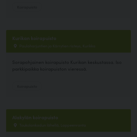
Koirapuisto
Kurikan koirapuisto
Paulaharjuntien ja Kärrytien risteys, Kurikka
Sorapohjainen koirapuisto Kurikan keskustassa. Iso
parkkipaikka koirapuiston vieressä.
Koirapuisto
Alakylän koirapuisto
Toukolankadun lähellä, Lappeenranta