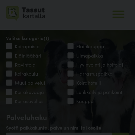
Valitse kategoria(t)
Koirapuisto
Eläinkauppa
Eläinlääkäri
Uimapaikka
Ravintola
Hyvinvointi ja hoitolat
Koirakoulu
Harrastuspaikka
Muut palvelut
Koirahotelli
Koirakuvaaja
Lenkkeily ja patikointi
Koirasovellus
Kauppa
Palveluhaku
Syötä paikkakunta, palvelun nimi tai osoite