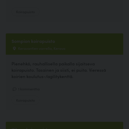
Koirapuisto
Sompion koirapuisto
Keravantien varrella, Kerava
Pienehkö, rauhallisella paikalla sijaitseva
koirapuisto. Tasainen ja siisti, ei puita. Vieressä
koirien koulutus-/agilitykenttä.
1 kommenttia
Koirapuisto