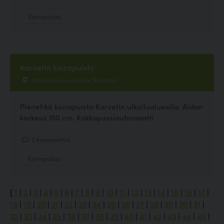
Koirapuisto
Karvetin koirapuisto
Marjapolun varrella, Naantali
Pienehkö koirapuisto Karvetin ulkoilualueella. Aidan
korkeus 150 cm. Kakkapussiautomaatti.
2 kommenttia
Koirapuisto
[
1
|
2
|
3
|
4
|
5
|
6
|
7
|
8
|
9
|
10
|
11
|
12
|
13
|
14
|
15
|
16
|
17
|
18
|
19
|
20
|
21
|
22
|
23
|
24
|
25
|
26
|
27
|
28
|
29
|
30
|
31
|
32
|
33
|
34
|
35
|
36
|
37
|
38
|
39
|
40
|
41
|
42
|
43
|
44
|
45
|