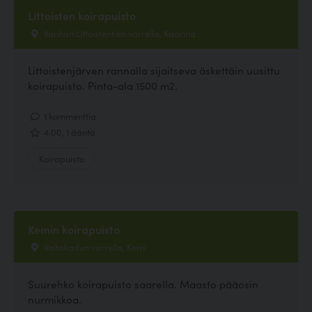
Littoisten koirapuisto
Vanhan Littoistentien varrella, Kaarina
Littoistenjärven rannalla sijaitseva äskettäin uusittu
koirapuisto. Pinta-ala 1500 m2.
1 kommenttia
4.00, 1 ääntä
Koirapuisto
Kemin koirapuisto
Valtakadun varrella, Kemi
Suurehko koirapuisto saarella. Maasto pääosin
nurmikkoa.