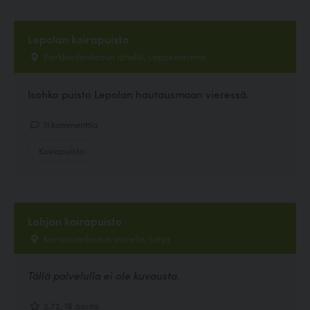
Lepolan koirapuisto
Parkkarilankadun lähellä, Lappeenranta
Isohko puisto Lepolan hautausmaan vieressä.
11 kommenttia
Koirapuisto
Lohjan koirapuisto
Karnaistenkadun varrella, Lohja
Tällä palvelulla ei ole kuvausta.
2.72, 18 ääntä