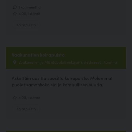
1 kommenttia
4.00, 1 ääntä
Koirapuisto
Vaakunatien koirapuisto
Vaakunatien ja Mäkitupalaisenkujan risteyksessä, Kaarina
Äskettäin uusittu suosittu koirapuisto. Molemmat
puolet samankokoisia ja kohtuullisen suuria.
4.00, 1 ääntä
Koirapuisto