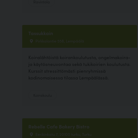
Ravintola
Tassukkain
Pirkkalantie 558, Lempäälä
Koiralähtöistä koirankoulutusta, ongelmakoira-
ja käytösneuvontaa sekä tukikoirien koulutusta.
Kurssit stressittömästi pienryhmissä
kodinomaisessa tilassa Lempäälässä.
Koirakoulu
Rebelle Cafe Bakery Bistro
Eerikinkatu 7, 20100 turku, Turku