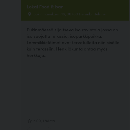
Lokal Food & bar
pukinmäenkaari 18, 00780 Helsinki, Helsinki
Pukinmäessä sijaitseva iso ravintola jossa on
iso suojattu terassia, isoparkkipaikka.
Lemmikkieläimet ovat tervetulleita niin sisälle
kuin terassiin. Henkilökunta antaa myös
herkkuja...
5.00, 1 ääntä