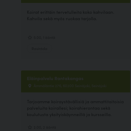
Koirat erittäin tervetulleita koko kahvilaan.
Kahvila sekä myös ruokaa tarjolla.
5.00, 1 ääntä
Ravintola
Eläinpalvelu Rantakangas
Ämmäläntie 276, 60200 Seinäjoki, Seinäjoki
Tarjoamme koiraystävällisiä ja ammattitaitoisia
palveluita koirallesi; koirahierontaa sekä
koulutusta yksityiskäynneillä ja kursseilla.
2.00, 2 ääntä