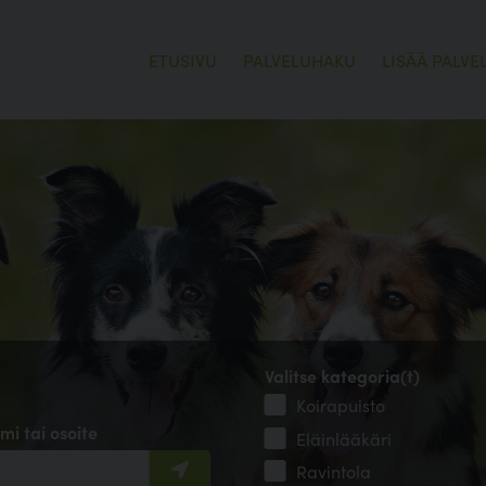
ETUSIVU
PALVELUHAKU
LISÄÄ PALVE
Valitse kategoria(t)
Koirapuisto
mi tai osoite
Eläinlääkäri
Ravintola