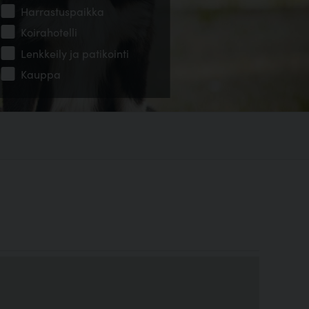
Harrastuspaikka
Koirahotelli
Lenkkeily ja patikointi
Kauppa