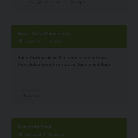
Lenkkeily ja patikointi
Kauppa
Fazer Cafe Kluuvinkatu
Kluuvikatu 3, Helsinki
Sai ottaa koiran sisälle aamiaisen aikaan.
Henkilökunta otti koiran vastaan mielellään.
Ravintola
Ravintola Poke
Keskustori 7 , Tampere