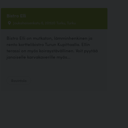
Bistro Elli
Joukahaisenkatu 6, 20520 Turku, Turku
Bistro Elli on mutkaton, lämminhenkinen ja
rento korttelibistro Turun Kupittaalla. Ellin
terassi on myös koiraystävällinen. Voit pyytää
janoiselle karvakaverille myös...
Ravintola