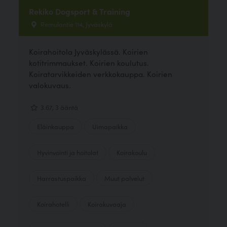
Rekiko Dogsport & Training
Remulantie 114, Jyväskylä
Koirahoitola Jyväskylässä. Koirien
kotitrimmaukset. Koirien koulutus.
Koiratarvikkeiden verkkokauppa. Koirien
valokuvaus.
3.67, 3 ääntä
Eläinkauppa
Uimapaikka
Hyvinvointi ja hoitolat
Koirakoulu
Harrastuspaikka
Muut palvelut
Koirahotelli
Koirakuvaaja