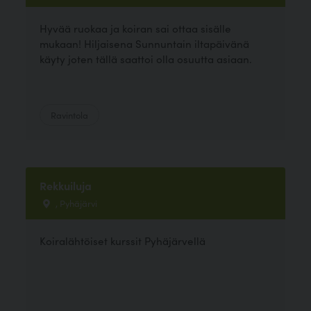
Hyvää ruokaa ja koiran sai ottaa sisälle
mukaan! Hiljaisena Sunnuntain iltapäivänä
käyty joten tällä saattoi olla osuutta asiaan.
Ravintola
Rekkuiluja
, Pyhäjärvi
Koiralähtöiset kurssit Pyhäjärvellä