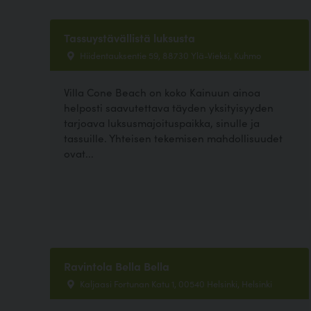
Tassuystävällistä luksusta
Hiidentauksentie 59, 88730 Ylä-Vieksi, Kuhmo
Villa Cone Beach on koko Kainuun ainoa
helposti saavutettava täyden yksityisyyden
tarjoava luksusmajoituspaikka, sinulle ja
tassuille. Yhteisen tekemisen mahdollisuudet
ovat...
Ravintola Bella Bella
Kaljaasi Fortunan Katu 1, 00540 Helsinki, Helsinki