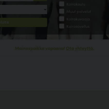
Koirakoulu
Muut palvelut
Koirakuvaaja
Koirasovellus
Mainospaikka vapaana!
Ota yhteyttä.