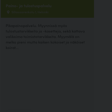
Paino- ja tulostuspalvelu
Siltasaarenkatu 1, Helsinki
Pikapainopalvelu. Myynnissä myös
tulostustarvikkeita ja -kasetteja, sekä kattava
valikoima toimistotarvikkeita. Myymälä on
melko pieni mutta kaiken kokoiset ja näköiset
koirat...