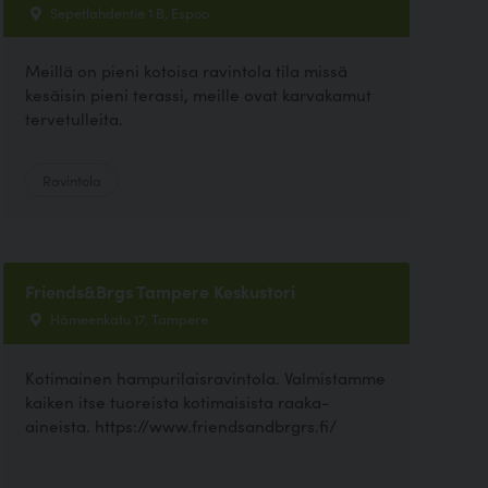
Sepetlahdentie 1 B, Espoo
Meillä on pieni kotoisa ravintola tila missä
kesäisin pieni terassi, meille ovat karvakamut
tervetulleita.
Ravintola
Friends&Brgs Tampere Keskustori
Hämeenkatu 17, Tampere
Kotimainen hampurilaisravintola. Valmistamme
kaiken itse tuoreista kotimaisista raaka-
aineista. https://www.friendsandbrgrs.fi/