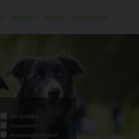
LU
ARTIKKELIT
UUTISET
TIETOA MEISTÄ
Eläinkauppa
Uimapaikka
Hyvinvointi ja hoitolat