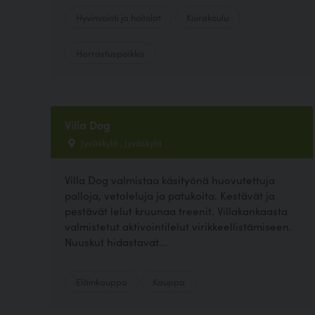
Hyvinvointi ja hoitolat
Koirakoulu
Harrastuspaikka
Villa Dog
Jyväskylä , Jyväskylä
Villa Dog valmistaa käsityönä huovutettuja
palloja, vetoleluja ja patukoita. Kestävät ja
pestävät lelut kruunaa treenit. Villakankaasta
valmistetut aktivointilelut virikkeellistämiseen.
Nuuskut hidastavat...
Eläinkauppa
Kauppa