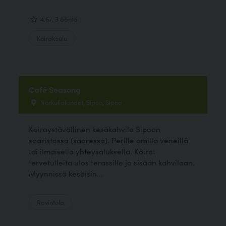
4.67, 3 ääntä
Koirakoulu
Café Seasong
Norkullalandet, Sipoo, Sipoo
Koiraystävällinen kesäkahvila Sipoon
saaristossa (saaressa). Perille omilla veneillä
tai ilmaisella yhteysaluksella. Koirat
tervetulleita ulos terassille ja sisään kahvilaan.
Myynnissä kesäisin...
Ravintola