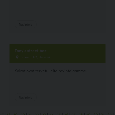
Ravintola
Tony's street bar
Bulevardi 7, Helsinki
Koirat ovat tervetulleita ravintolaamme.
Ravintola
17
|
18
|
19
|
20
|
21
|
22
|
23
|
24
|
25
|
26
|
27
|
28
|
29
|
30
|
31
|
32
|