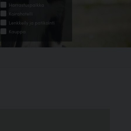
Harrastuspaikka
Koirahotelli
Lenkkeily ja patikointi
Kauppa