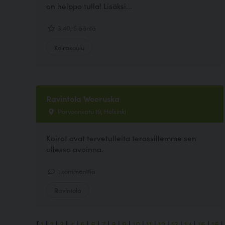
on helppo tulla! Lisäksi...
3.40, 5 ääntä
Koirakoulu
Ravintola Weeruska
Porvoonkatu 19, Helsinki
Koirat ovat tervetulleita terassillemme sen
ollessa avoinna.
1 kommenttia
Ravintola
[
1
|
2
|
3
|
4
|
5
|
6
|
7
|
8
|
9
|
10
|
11
|
12
|
13
|
14
|
15
|
16
|