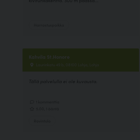
kivituhkakenttä. 300 m päässä...
Harrastuspaikka
Kahvila St.Honore
Laurinkatu 49 b, 08100 Lohja, Lohja
Tällä palvelulla ei ole kuvausta.
1 kommenttia
5.00, 1 ääntä
Ravintola