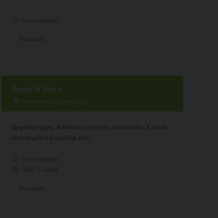
1 kommenttia
Ravintola
Beans & More
Asemakatu 11, Jyväskylä
Vegekauppa, kahvila ja rento ravintola. Koirat
tervetulleita sisälle asti.
1 kommenttia
4.67, 6 ääntä
Ravintola