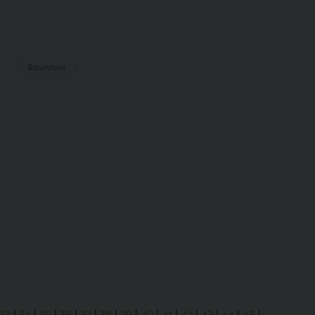
Ravintola
33
|
34
|
35
|
36
|
37
|
38
|
39
|
40
|
41
|
42
|
43
|
44
|
45
|