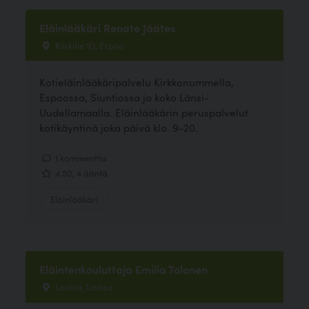
Eläinlääkäri Renate Jäätes
Kiiskitie 1D, Espoo
Kotieläinlääkäripalvelu Kirkkonummella,
Espoossa, Siuntiossa ja koko Länsi-
Uudellamaalla. Eläinlääkärin peruspalvelut
kotikäyntinä joka päivä klo. 9-20.
1 kommenttia
4.50, 4 ääntä
Eläinlääkäri
Eläintenkouluttaja Emilia Tolonen
Loviisa, Loviisa