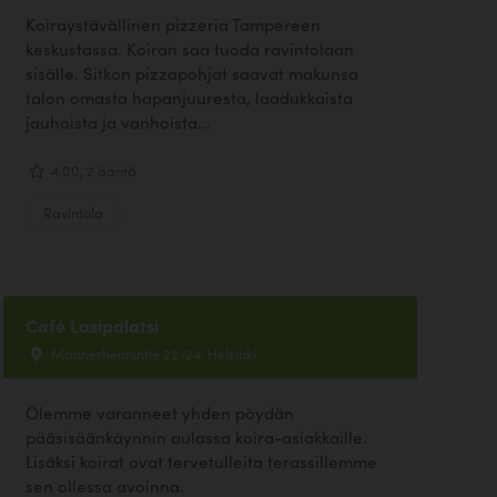
Koiraystävällinen pizzeria Tampereen
keskustassa. Koiran saa tuoda ravintolaan
sisälle. Sitkon pizzapohjat saavat makunsa
talon omasta hapanjuuresta, laadukkaista
jauhoista ja vanhoista...
4.00, 2 ääntä
Ravintola
Café Lasipalatsi
Mannerheimintie 22-24, Helsinki
Olemme varanneet yhden pöydän
pääsisäänkäynnin aulassa koira-asiakkaille.
Lisäksi koirat ovat tervetulleita terassillemme
sen ollessa avoinna.