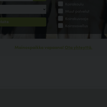
Koirakoulu
Muut palvelut
Koirakuvaaja
Koirasovellus
Mainospaikka vapaana!
Ota yhteyttä.