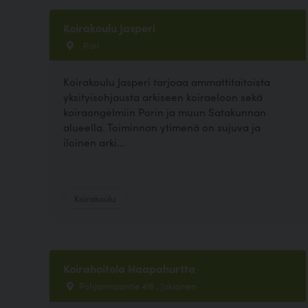
Koirakoulu Jasperi
, Pori
Koirakoulu Jasperi tarjoaa ammattitaitoista
yksityisohjausta arkiseen koiraeloon sekä
koiraongelmiin Porin ja muun Satakunnan
alueella. Toiminnan ytimenä on sujuva ja
iloinen arki...
Koirakoulu
Koirahoitola Haapahurtta
Pohjanmaantie 418 , Jokioinen