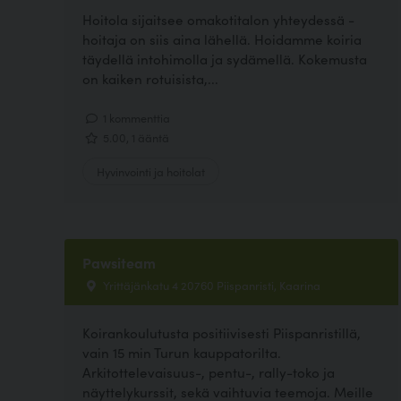
Hoitola sijaitsee omakotitalon yhteydessä -
hoitaja on siis aina lähellä. Hoidamme koiria
täydellä intohimolla ja sydämellä. Kokemusta
on kaiken rotuisista,...
1 kommenttia
5.00, 1 ääntä
Hyvinvointi ja hoitolat
Pawsiteam
Yrittäjänkatu 4 20760 Piispanristi, Kaarina
Koirankoulutusta positiivisesti Piispanristillä,
vain 15 min Turun kauppatorilta.
Arkitottelevaisuus-, pentu-, rally-toko ja
näyttelykurssit, sekä vaihtuvia teemoja. Meille