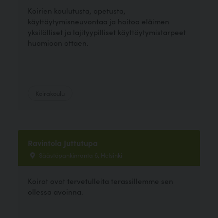
Koirien koulutusta, opetusta,
käyttäytymisneuvontaa ja hoitoa eläimen
yksilölliset ja lajityypilliset käyttäytymistarpeet
huomioon ottaen.
Koirakoulu
Ravintola Juttutupa
Säästöpankinranta 6, Helsinki
Koirat ovat tervetulleita terassillemme sen
ollessa avoinna.