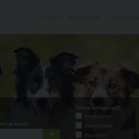
ETUSIVU
PALVELUHAKU
LISÄÄ PALVE
Valitse kategoria(t)
Koirapuisto
mi tai osoite
Eläinlääkäri
Ravintola