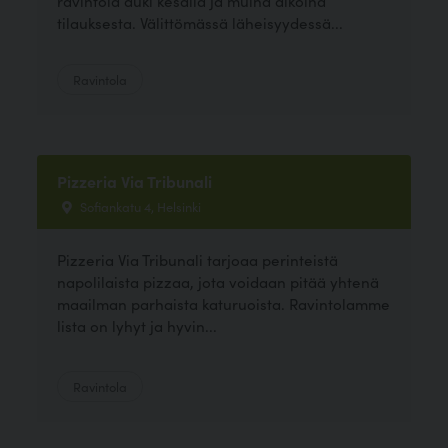
ravintola auki kesällä ja muina aikoina
tilauksesta. Välittömässä läheisyydessä...
Ravintola
Pizzeria Via Tribunali
Sofiankatu 4, Helsinki
Pizzeria Via Tribunali tarjoaa perinteistä
napolilaista pizzaa, jota voidaan pitää yhtenä
maailman parhaista katuruoista. Ravintolamme
lista on lyhyt ja hyvin...
Ravintola