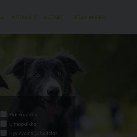
LU
ARTIKKELIT
UUTISET
TIETOA MEISTÄ
Eläinkauppa
Uimapaikka
Hyvinvointi ja hoitolat