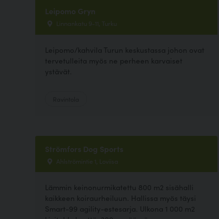
Leipomo Gryn
Linnankatu 9-11, Turku
Leipomo/kahvila Turun keskustassa johon ovat
tervetulleita myös ne perheen karvaiset
ystävät.
Ravintola
Strömfors Dog Sports
Ahlströmintie 1, Loviisa
Lämmin keinonurmikatettu 800 m2 sisähalli
kaikkeen koiraurheiluun. Hallissa myös täysi
Smart-99 agility-estesarja. Ulkona 1 000 m2