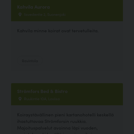
Kahvila Aurora
Iisvedentie 2, Suonenjoki
Kahvila minne koirat ovat tervetulleita.
Ravintola
Strömfors Bed & Bistro
Ruukintie 10A, Loviisa
Koiraystävällinen pieni kartanohotelli keskellä
ihastuttavaa Strömforsin ruukkia.
Majoituspalvelut avoinna läpi vuoden,