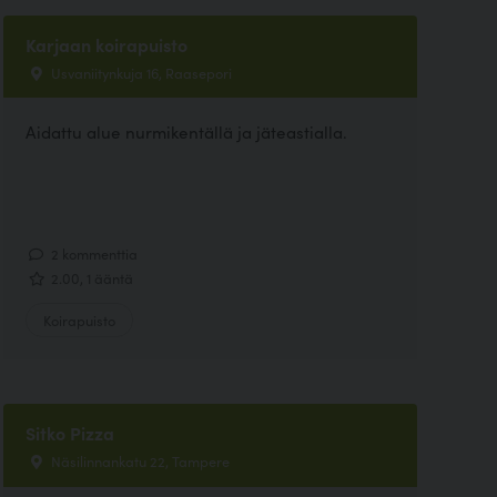
Karjaan koirapuisto
Usvaniitynkuja 16, Raasepori
Aidattu alue nurmikentällä ja jäteastialla.
2 kommenttia
2.00, 1 ääntä
Koirapuisto
Sitko Pizza
Näsilinnankatu 22, Tampere