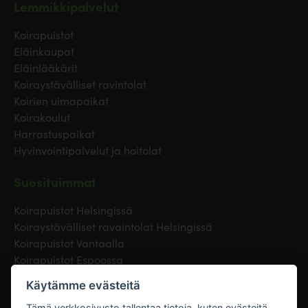
Lemmikkipalvelut
Koirapuistot
Eläinkaupat
Eläinlääkärit
Koiraystävälliset ravintolat
Koirien uimapaikat
Koirakoulut
Harrastuspaikat
Hyvinvointipalvelut ja hoitolat
Suosituimmat
Koirapuistot Helsingissä
Koiraystävälliset ravaintolat Helsingissä
Koirapuistot Vantaalla
Koirapuistot Espoossa
Koirapuistot Turussa
Käytämme evästeitä
Eläinlääkäri Helsingissä
Tämä verkkosivusto tallentaa tietoja, kuten evästeitä,