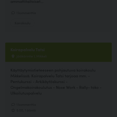
ammattitaitoiset...
1 kommenttia
Koirakoulu
Koirapalvelu Tatsi
Jääkärintie 1, Mikkeli
Käyttäytymistieteeseen pohjautuva koirakoulu
Mikkelissä. Koirapalvelu Tatsi tarjoaa mm. -
Pentukurssi - Arkikäytöskurssi -
Ongelmakoirakoulutus - Nose Work - Rally- toko -
Ulkoilutuspalvelu
1 kommenttia
5.00, 1 ääntä