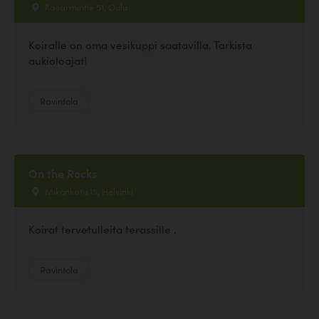
Kasarmintie 51, Oulu
Koiralle on oma vesikuppi saatavilla. Tarkista
aukioloajat!
Ravintola
On the Rocks
Mikonkatu 15, Helsinki
Koirat tervetulleita terassille .
Ravintola