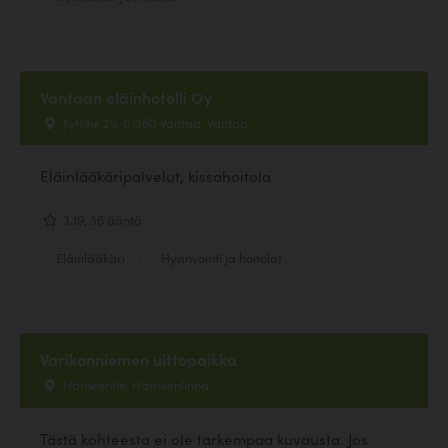
Vantaan eläinhotelli Oy
Kytötie 29, 01360 Vantaa, Vantaa
Eläinlääkäripalvelut, kissahoitola
3.19, 36 ääntä
Eläinlääkäri
Hyvinvointi ja hoitolat
Varikonniemen uittopaikka
Hämeentie, Hämeenlinna
Tästä kohteesta ei ole tarkempaa kuvausta. Jos