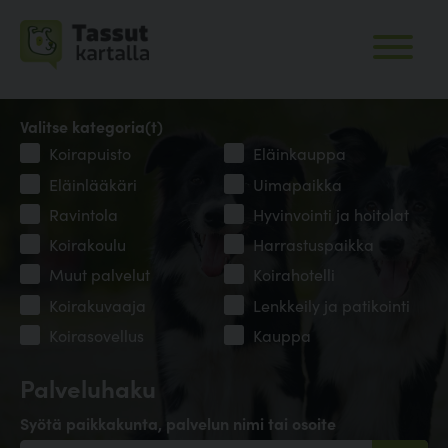
Valitse kategoria(t)
Koirapuisto
Eläinkauppa
Eläinlääkäri
Uimapaikka
Ravintola
Hyvinvointi ja hoitolat
Koirakoulu
Harrastuspaikka
Muut palvelut
Koirahotelli
Koirakuvaaja
Lenkkeily ja patikointi
Koirasovellus
Kauppa
Palveluhaku
Syötä paikkakunta, palvelun nimi tai osoite