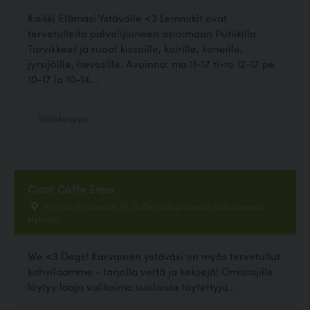
Kaikki Elämäsi Ystävälle <3 Lemmikit ovat
tervetulleita palvelijoineen asioimaan Putiikilla.
Tarvikkeet ja ruoat kissoille, koirille, kaneille,
jyrsijöille, hevosille. Avoinna: ma 11-17 ti-to 12-17 pe
10-17 la 10-14...
Eläinkauppa
Ciao! Caffe Espa
Pohjois-Esplanadi 29, Galleria Esplanadin katutasossa,
Helsinki
We <3 Dogs! Karvainen ystäväsi on myös tervetullut
kahvilaamme - tarjolla vettä ja keksejä! Omistajille
löytyy laaja valikoima suolaisia täytettyjä...