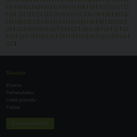
|
60
|
61
|
62
|
63
|
64
|
65
|
66
|
67
|
68
|
69
|
70
|
71
|
72
|
73
|
74
|
75
|
76
|
77
|
78
|
79
|
80
|
81
|
82
|
83
|
84
|
85
|
86
|
87
|
88
|
89
|
90
|
91
|
92
|
93
|
94
|
95
|
96
|
97
|
98
|
99
|
100
|
101
|
102
|
103
|
104
|
105
|
106
|
107
|
108
|
109
|
110
|
111
|
112
|
113
|
114
|
115
|
116
|
117
|
118
|
119
|
120
|
121
|
122
|
123
|
124
|
125
]
Sivusto
Etusivu
Palveluhaku
Lisää palvelu
Tietoa
Evästeasetukset