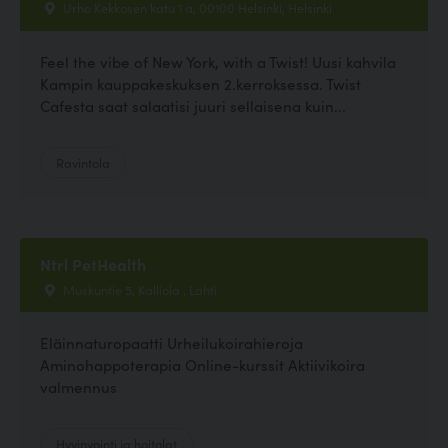
Urho Kekkosen katu 1 a, 00100 Helsinki, Helsinki
Feel the vibe of New York, with a Twist! Uusi kahvila
Kampin kauppakeskuksen 2.kerroksessa. Twist
Cafesta saat salaatisi juuri sellaisena kuin...
Ravintola
Ntrl PetHealth
Muskuntie 5, Kalliola , Lahti
Eläinnaturopaatti Urheilukoirahieroja
Aminohappoterapia Online-kurssit Aktiivikoira
valmennus
Hyvinvointi ja hoitolat