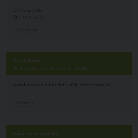
1 kommenttia
3.28, 18 ääntä
Eläinlääkäri
Elmun Baari
Telakkakatu 8, 00100 Helsinki, Helsinki
Koirat tervetulleita sekä sisälle että terassille!
Ravintola
Koivurannan kahvila