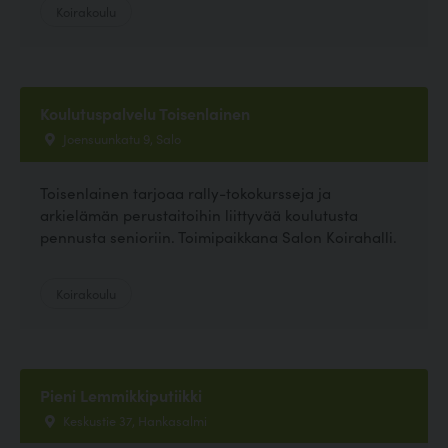
Koirakoulu
Koulutuspalvelu Toisenlainen
Joensuunkatu 9, Salo
Toisenlainen tarjoaa rally-tokokursseja ja
arkielämän perustaitoihin liittyvää koulutusta
pennusta senioriin. Toimipaikkana Salon Koirahalli.
Koirakoulu
Pieni Lemmikkiputiikki
Keskustie 37, Hankasalmi