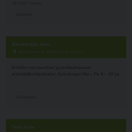
3.86, 7 ääntä
Ravintola
Eläinklinikka Avec
Asentajantie 10, 06150 Porvoo, Porvoo
Erittäin monipuoliset ja korkeatasoiset
eläinlääkintäpalvelut. Aukioloajat Ma – Pe 8 – 20 La
...
Eläinlääkäri
Twist Cafe