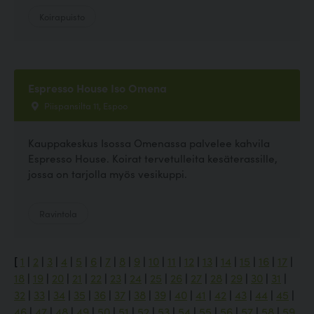
Koirapuisto
Espresso House Iso Omena
Piispansilta 11, Espoo
Kauppakeskus Isossa Omenassa palvelee kahvila
Espresso House. Koirat tervetulleita kesäterassille,
jossa on tarjolla myös vesikuppi.
Ravintola
[
1
|
2
|
3
|
4
|
5
|
6
|
7
|
8
|
9
|
10
|
11
|
12
|
13
|
14
|
15
|
16
|
17
|
18
|
19
|
20
|
21
|
22
|
23
|
24
|
25
|
26
|
27
|
28
|
29
|
30
|
31
|
32
|
33
|
34
|
35
|
36
|
37
|
38
|
39
|
40
|
41
|
42
|
43
|
44
|
45
|
46
|
47
|
48
|
49
|
50
|
51
|
52
|
53
|
54
|
55
|
56
|
57
|
58
|
59