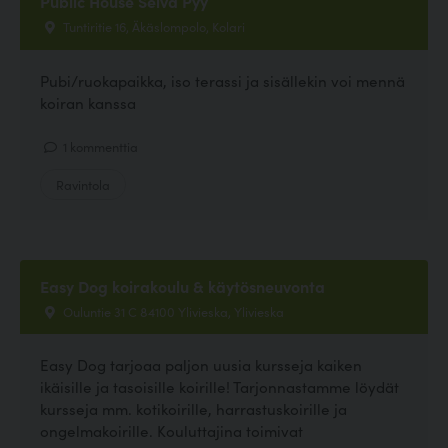
Public House Selvä Pyy
Tuntiritie 16, Äkäslompolo, Kolari
Pubi/ruokapaikka, iso terassi ja sisällekin voi mennä
koiran kanssa
1 kommenttia
Ravintola
Easy Dog koirakoulu & käytösneuvonta
Ouluntie 31 C 84100 Ylivieska, Ylivieska
Easy Dog tarjoaa paljon uusia kursseja kaiken
ikäisille ja tasoisille koirille! Tarjonnastamme löydät
kursseja mm. kotikoirille, harrastuskoirille ja
ongelmakoirille. Kouluttajina toimivat