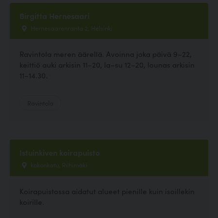
Birgitta Hernesaari
Hernesaarenranta 2, Helsinki
Ravintola meren äärellä. Avoinna joka päivä 9–22,
keittiö auki arkisin 11–20, la–su 12–20, lounas arkisin
11–14.30.
Ravintola
Istuinkiven koirapuisto
kokonkatu, Riihimäki
Koirapuistossa aidatut alueet pienille kuin isoillekin
koirille.