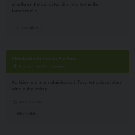
sinulla on tietoa tästä, niin ilmoita meille
lomakkeella!
Uimapaikka
Eläinlääkintä Hanna Porthan
Puumalantie 210, Kaustinen
Kaikkien eläimien eläinlääkäri. Tavoitettavissa lähes
aina puhelimitse
4.00, 8 ääntä
Eläinlääkäri