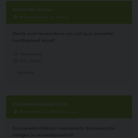
Santa Fen Terassi
Aleksanterinkatu 15 , Helsinki
Meille ovat tervetulleita niin isot kuin pienetkin
hyvätapaiset koirat!
1 kommenttia
1.00, 1 ääntä
Ravintola
Kunnaneläinlääkäri Juva
Raviradantie 7 51900 Juva, Juva
Kunnaneläinlääkärin vastaanotto Vastaanotolla
röntgen ja verianalysaatorit